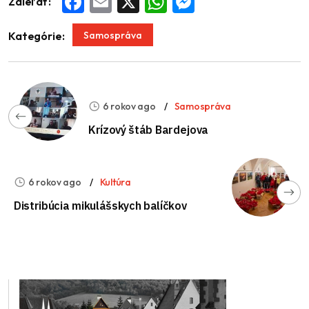
Zdieľať:
Facebook
Email
X
WhatsApp
Messenger
Samospráva
Kategórie:
6 rokov ago
Samospráva
Krízový štáb Bardejova
6 rokov ago
Kultúra
Distribúcia mikulášskych balíčkov