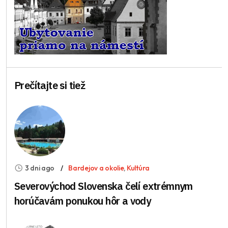
Prečítajte si tiež
3 dni ago
Bardejov a okolie
,
Kultúra
Severovýchod Slovenska čelí extrémnym
horúčavám ponukou hôr a vody