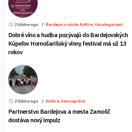
2 týždne ago
Bardejov a okolie
,
Kultúra
,
Uncategorized
Dobré víno a hudba pozývajú do Bardejovských
Kúpeľov Hornošarišský vínny festival má už 13
rokov
2 týždne ago
Kultúra
,
Samospráva
Partnerstvo Bardejova a mesta Zamošč
dostáva nový impulz