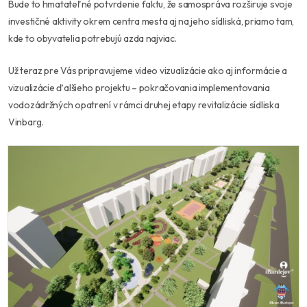
Bude to hmatateľné potvrdenie faktu, že samospráva rozširuje svoje
investičné aktivity okrem centra mesta aj na jeho sídliská, priamo tam,
kde to obyvatelia potrebujú azda najviac.
Už teraz pre Vás pripravujeme video vizualizácie ako aj informácie a
vizualizácie ďalšieho projektu – pokračovania implementovania
vodozádržných opatrení v rámci druhej etapy revitalizácie sídliska
Vinbarg.