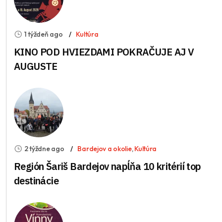
1 týždeň ago
Kultúra
KINO POD HVIEZDAMI POKRAČUJE AJ V
AUGUSTE
2 týždne ago
Bardejov a okolie
,
Kultúra
Región Šariš Bardejov napĺňa 10 kritérií top
destinácie