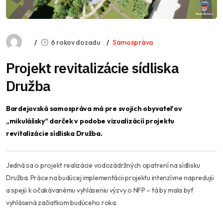
6 rokov dozadu
Samospráva
Projekt revitalizácie sídliska
Družba
Bardejovská samospráva má pre svojich obyvateľov
„mikulášsky“ darček v podobe vizualizácií projektu
revitalizácie sídliska Družba.
Jedná sa o projekt realizácie vodozádržných opatrení na sídlisku
Družba. Práce na budúcej implementácii projektu intenzívne napredujú
a spejú k očakávanému vyhláseniu výzvy o NFP – tá by mala byť
vyhlásená začiatkom budúceho roka.