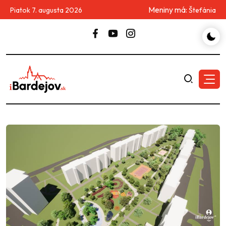
Meniny má:
Piatok 7. augusta 2026
Štefánia