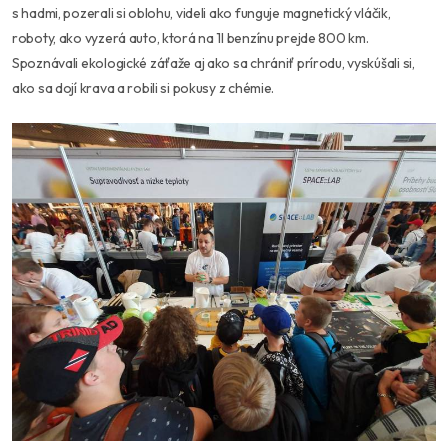
s hadmi, pozerali si oblohu, videli ako funguje magnetický vláčik,
roboty, ako vyzerá auto, ktorá na 1l benzínu prejde 800 km.
Spoznávali ekologické záťaže aj ako sa chrániť prírodu, vyskúšali si,
ako sa dojí krava a robili si pokusy z chémie.