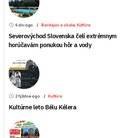
4 dni ago
Bardejov a okolie
,
Kultúra
Severovýchod Slovenska čelí extrémnym
horúčavám ponukou hôr a vody
2 týždne ago
Kultúra
Kultúrne leto Bélu Kélera