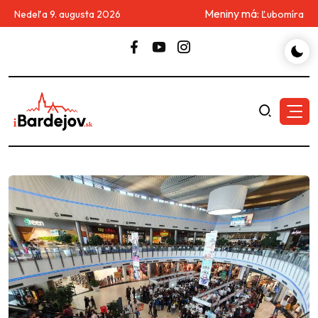
Meniny má:
Nedeľa 9. augusta 2026
Ľubomíra