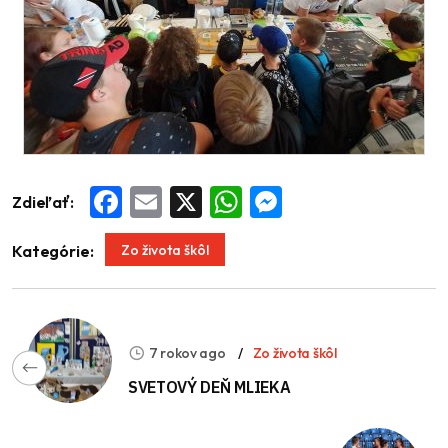
Zdieľať:
Facebook
Email
X
WhatsApp
Messenger
Zo života škôl
Kategórie:
7 rokov ago
Zo života škôl
SVETOVÝ DEŇ MLIEKA