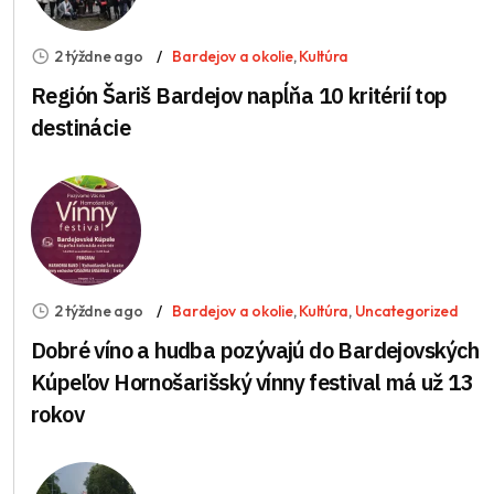
2 týždne ago
Bardejov a okolie
,
Kultúra
Región Šariš Bardejov napĺňa 10 kritérií top
destinácie
2 týždne ago
Bardejov a okolie
,
Kultúra
,
Uncategorized
Dobré víno a hudba pozývajú do Bardejovských
Kúpeľov Hornošarišský vínny festival má už 13
rokov