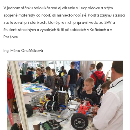
V jednom stánku bolo ukázané aj väzenie v Leopoldove a s tým
spojené materiály, čo robiť, ak mi niekto robí zlé. Podľa záujmu sa žiaci
zastavovali pri stánkoch, ktoré pre nich pripravili vedci zo SAV a
študenti stredných a vysokých škôl pôsobiacich v Košiciach a v
Prešove.
Ing. Mária Onuščáková