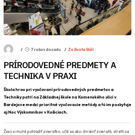
7 rokov dozadu
Zo života škôl
PRÍRODOVEDNÉ PREDMETY A
TECHNIKA V PRAXI
Škola hrou pri vyučovaní prírodovedných predmetov a
Techniky patrí na Základnej škole na Komenského ulici v
Bardejove medzi prioritné vyučovacie metódy a tú im poskytuje
aj Noc Výskumníkov v Košiciach.
Žiaci si mohli pohladiť zvieratko, učili sa ako chrániť zvieratá, stretli sa