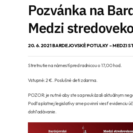
Pozvánka na Bard
Medzi stredovek
20. 6. 2021 BARDEJOVSKÉ POTULKY – MEDZI 
Stretnutie na námestí pred radnicou o 17,00 hod.
Vstupné: 2 €. Poslušné deti zdarma.
POZOR: je nutné aby ste sa preukázali aktuálnym ne
Podľa platnej legislatívy sme povinní viesť evidenciu
dohľadávanie.