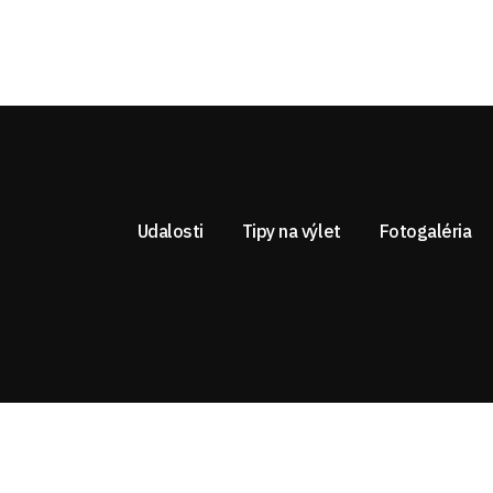
Udalosti
Tipy na výlet
Fotogaléria