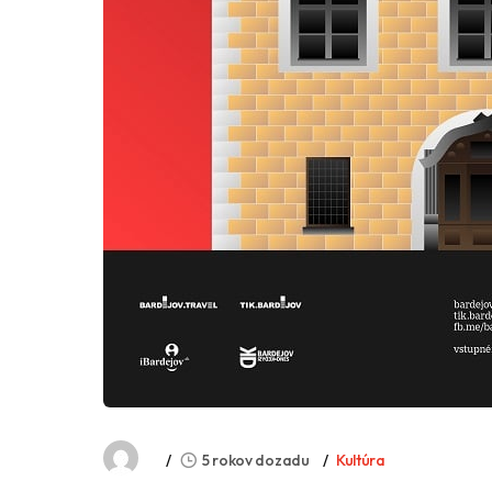
5 rokov dozadu
Kultúra