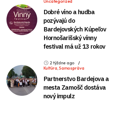
Uncategorized
Dobré víno a hudba
pozývajú do
Bardejovských Kúpeľov
Hornošarišský vínny
festival má už 13 rokov
2 týždne ago
Kultúra
,
Samospráva
Partnerstvo Bardejova a
mesta Zamošč dostáva
nový impulz