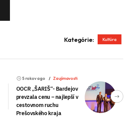
App
enger
Kategórie:
Kultúra
5 rokov ago
Zaujímavosti
a
OOCR „ŠARIŠ“- Bardejov
prevzala cenu – najlepší v
cestovnom ruchu
Prešovského kraja