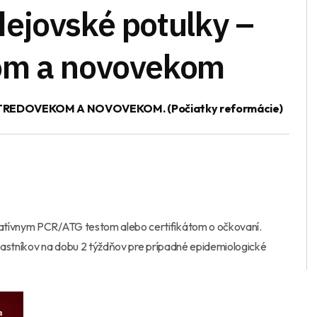
ejovské potulky –
om a novovekom
STREDOVEKOM A NOVOVEKOM. (Počiatky reformácie)
gatívnym PCR/ATG testom alebo certifikátom o očkovaní.
 účastníkov na dobu 2 týždňov pre prípadné epidemiologické