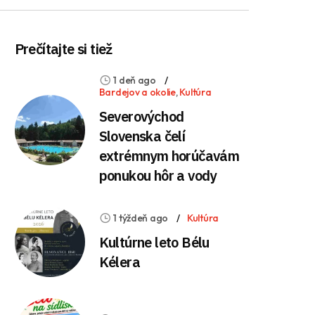
Prečítajte si tiež
1 deň ago
Bardejov a okolie
,
Kultúra
Severovýchod
Slovenska čelí
extrémnym horúčavám
ponukou hôr a vody
1 týždeň ago
Kultúra
Kultúrne leto Bélu
Kélera