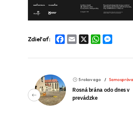
Facebook
Email
X
Whats
Mess
Zdieľať:
5 rokov ago
Samospráv
Rosná brána odo dnes v
prevádzke