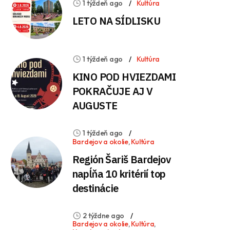
1 týždeň ago
Kultúra
LETO NA SÍDLISKU
1 týždeň ago
Kultúra
KINO POD HVIEZDAMI
POKRAČUJE AJ V
AUGUSTE
1 týždeň ago
Bardejov a okolie
,
Kultúra
Región Šariš Bardejov
napĺňa 10 kritérií top
destinácie
2 týždne ago
Bardejov a okolie
,
Kultúra
,