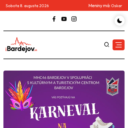
Meniny má:
Sobota 8. augusta 2026
Oskar