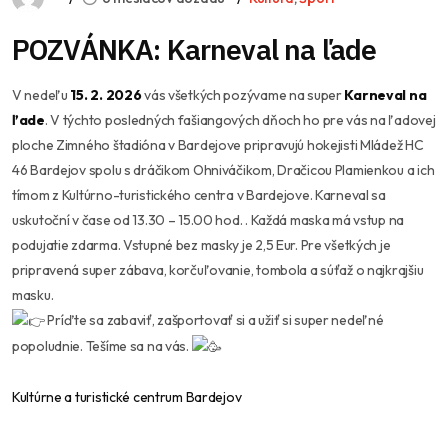
POZVÁNKA: Karneval na ľade
V nedeľu
15. 2. 2026
vás všetkých pozývame na super
Karneval na
ľade
. V týchto posledných fašiangových dňoch ho pre vás na ľadovej
ploche Zimného štadióna v Bardejove pripravujú hokejisti Mládež HC
46 Bardejov spolu s dráčikom Ohniváčikom, Dračicou Plamienkou a ich
tímom z Kultúrno-turistického centra v Bardejove. Karneval sa
uskutoční v čase od 13.30 – 15.00 hod. . Každá maska má vstup na
podujatie zdarma. Vstupné bez masky je 2,5 Eur. Pre všetkých je
pripravená super zábava, korčuľovanie, tombola a súťaž o najkrajšiu
masku.
Príďte sa zabaviť, zašportovať si a užiť si super nedeľné
popoludnie. Tešíme sa na vás.
Kultúrne a turistické centrum Bardejov