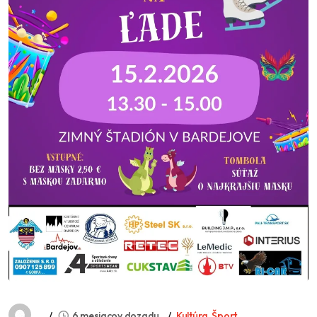
6 mesiacov dozadu
Kultúra
,
Šport