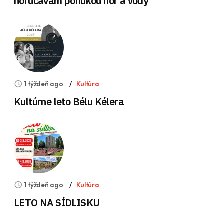
horúčavám ponukou hôr a vody
1 týždeň ago
Kultúra
Kultúrne leto Bélu Kélera
1 týždeň ago
Kultúra
LETO NA SÍDLISKU