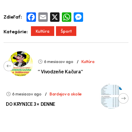
Zdieľať:
Facebook
Email
X
WhatsApp
Messenger
Kultúra
Šport
Kategórie:
6 mesiacov ago
Kultúra
“ Vivodzeňe Kačura“
6 mesiacov ago
Bardejov a okolie
DO KRYNICE 3× DENNE