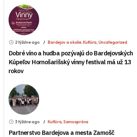
2 týždne ago
Bardejov a okolie
,
Kultúra
,
Uncategorized
Dobré víno a hudba pozývajú do Bardejovských
Kúpeľov Hornošarišský vínny festival má už 13
rokov
3 týždne ago
Kultúra
,
Samospráva
Partnerstvo Bardejova a mesta Zamošč