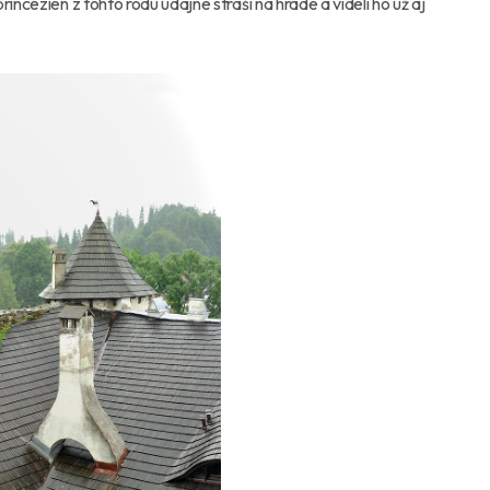
incezien z tohto rodu údajne straší na hrade a videli ho už aj