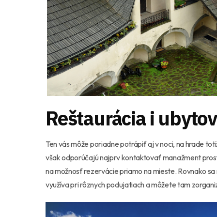
Reštaurácia i ubyto
Ten vás môže poriadne potrápiť aj v noci, na hrade tot
však odporúčajú najprv kontaktovať manažment prostre
na možnosť rezervácie priamo na mieste. Rovnako sa n
využíva pri rôznych podujatiach a môžete tam zorgani