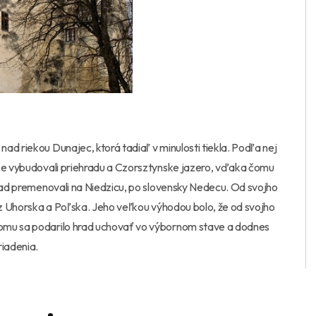
d riekou Dunajec, ktorá tadiaľ v minulosti tiekla. Podľa nej
eke vybudovali priehradu a Czorsztynske jazero, vďaka čomu
hrad premenovali na Niedzicu, po slovensky Nedecu. Od svojho
v z Uhorska a Poľska. Jeho veľkou výhodou bolo, že od svojho
tomu sa podarilo hrad uchovať vo výbornom stave a dodnes
iadenia.