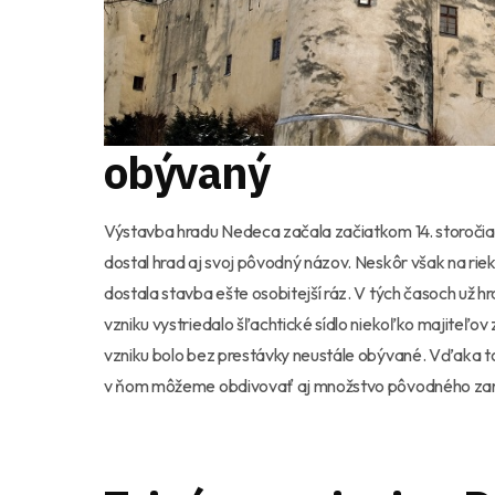
obývaný
Výstavba hradu Nedeca začala začiatkom 14. storočia na
dostal hrad aj svoj pôvodný názov. Neskôr však na ri
dostala stavba ešte osobitejší ráz. V tých časoch už 
vzniku vystriedalo šľachtické sídlo niekoľko majiteľo
vzniku bolo bez prestávky neustále obývané. Vďaka 
v ňom môžeme obdivovať aj množstvo pôvodného zar