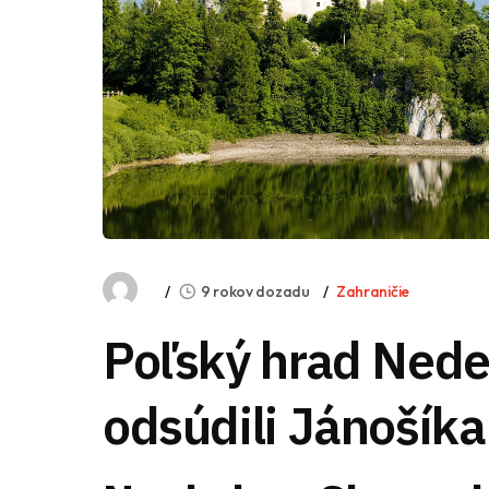
9 rokov dozadu
Zahraničie
Poľský hrad Nedec
odsúdili Jánošíka