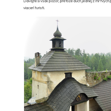
Dávajte si však pozor, pretože duch jednej z mŕtvych pr
viacerí turisti.