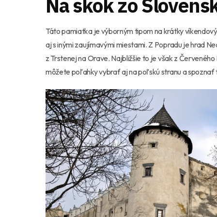
Na skok zo Slovens
Táto pamiatka je výborným tipom na krátky víkendový
aj s inými zaujímavými miestami. Z Popradu je hrad Ned
z Trstenej na Orave. Najbližšie to je však z Červeného
môžete poľahky vybrať aj na poľskú stranu a spoznať 