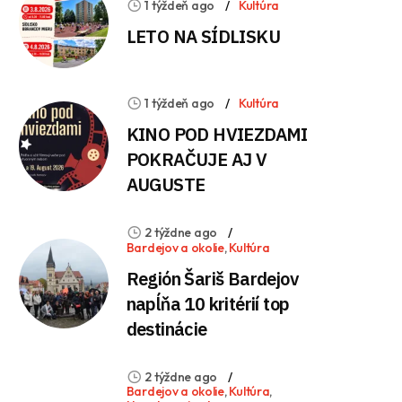
1 týždeň ago
Kultúra
LETO NA SÍDLISKU
1 týždeň ago
Kultúra
KINO POD HVIEZDAMI
POKRAČUJE AJ V
AUGUSTE
2 týždne ago
Bardejov a okolie
,
Kultúra
Región Šariš Bardejov
napĺňa 10 kritérií top
destinácie
2 týždne ago
Bardejov a okolie
,
Kultúra
,