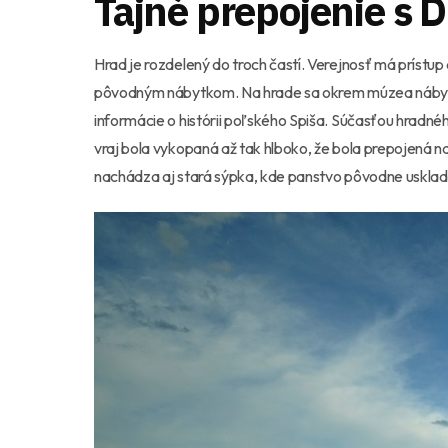
Tajné prepojenie s
Hrad je rozdelený do troch častí. Verejnosť má prístu
pôvodným nábytkom. Na hrade sa okrem múzea nábyt
informácie o histórii poľského Spiša. Súčasťou hradné
vraj bola vykopaná až tak hlboko, že bola prepojená na
nachádza aj stará sýpka, kde panstvo pôvodne usklad