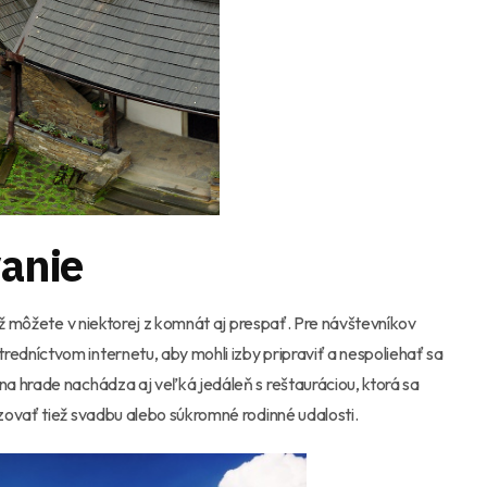
vanie
iž môžete v niektorej z komnát aj prespať. Pre návštevníkov
dníctvom internetu, aby mohli izby pripraviť a nespoliehať sa
a hrade nachádza aj veľká jedáleň s reštauráciou, ktorá sa
zovať tiež svadbu alebo súkromné rodinné udalosti.