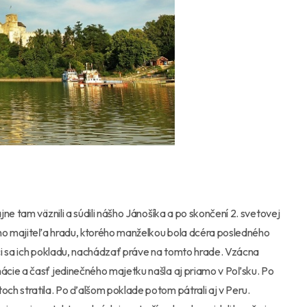
ne tam väznili a súdili nášho Jánošíka a po skončení 2. svetovej
ého majiteľa hradu, ktorého manželkou bola dcéra posledného
ci sa ich pokladu, nachádzať práve na tomto hrade. Vzácna
cie a časť jedinečného majetku našla aj priamo v Poľsku. Po
ch stratila. Po ďalšom poklade potom pátrali aj v Peru.