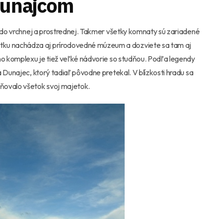
 Dunajcom
p do vrchnej a prostrednej. Takmer všetky komnaty sú zariadené
ku nachádza aj prírodovedné múzeum a dozviete sa tam aj
ho komplexu je tiež veľké nádvorie so studňou. Podľa legendy
 Dunajec, ktorý tadiaľ pôvodne pretekal. V blízkosti hradu sa
ňovalo všetok svoj majetok.