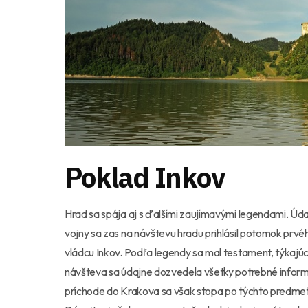
Poklad Inkov
Hrad sa spája aj s ďalšími zaujímavými legendami. Údaj
vojny sa zas na návštevu hradu prihlásil potomok prv
vládcu Inkov. Podľa legendy sa mal testament, týkajú
návšteva sa údajne dozvedela všetky potrebné informá
príchode do Krakova sa však stopa po týchto predmeto