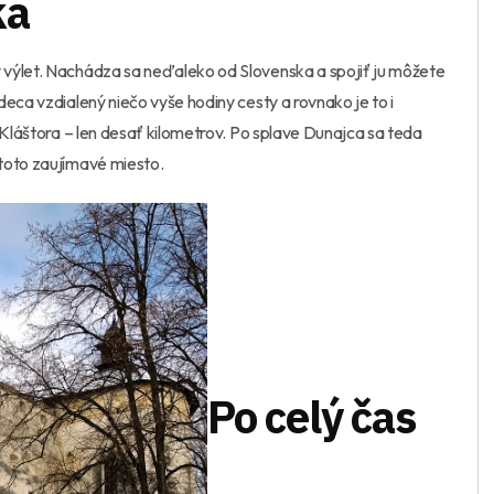
ka
 výlet. Nachádza sa neďaleko od Slovenska a spojiť ju môžete
eca vzdialený niečo vyše hodiny cesty a rovnako je to i
 Kláštora – len desať kilometrov. Po splave Dunajca sa teda
toto zaujímavé miesto.
Po celý čas