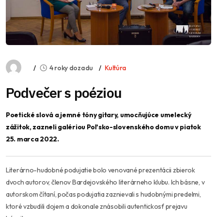
4 roky dozadu
Kultúra
Podvečer s poéziou
Poetické slová a jemné tóny gitary, umocňujúce umelecký
zážitok, zazneli galériou Poľsko-slovenského domu v piatok
25. marca 2022.
Literárno-hudobné podujatie bolo venované prezentácii zbierok
dvoch autorov, členov Bardejovského literárneho klubu. Ich básne, v
autorskom čítaní, počas podujatia zaznievali s hudobnými predelmi,
ktoré vzbudili dojem a dokonale znásobili autentickosť prejavu