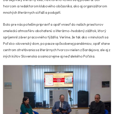
tvorcom a redaktorom klubového občasníka, ako aj organizátorom
mnohých literárnych súťaží a podujatí.
Bolo pre nás poteším pripraviť a opäť vniesť do našich priestorov
umeleckú atmosféru obohatenú o literárno-hudobný zážitok, ktorý
spríjemnil záver pracovného týždňa. Veríme, že tak ako v minulosti sa
Poľsko-slovenský dom, po pauze spôsobenej pandémiou, opäť stane
centrom stretávania sa literárnych tvorcov nielen z Bardejova, ale aj z
iných kútov Slovenska a samozrejme aj neďalekého Poľska.