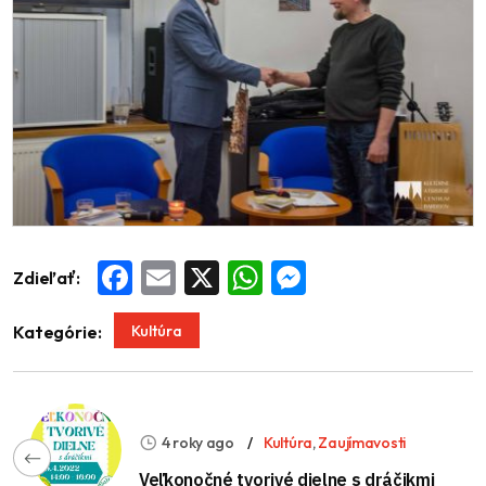
Zdieľať:
Facebook
Email
X
WhatsApp
Messenger
Kultúra
Kategórie:
4 roky ago
Kultúra
,
Zaujímavosti
Veľkonočné tvorivé dielne s dráčikmi