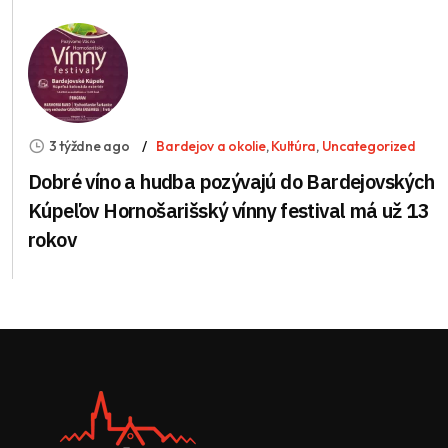
3 týždne ago
Bardejov a okolie
,
Kultúra
,
Uncategorized
Dobré víno a hudba pozývajú do Bardejovských
Kúpeľov Hornošarišský vínny festival má už 13
rokov