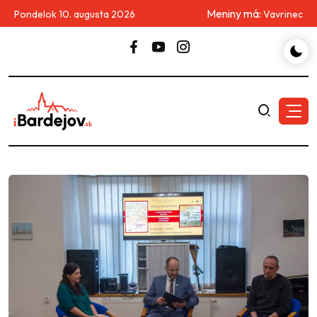
Meniny má:
Pondelok 10. augusta 2026
Vavrinec