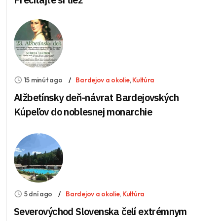
15 minút ago
Bardejov a okolie
,
Kultúra
Alžbetínsky deň-návrat Bardejovských
Kúpeľov do noblesnej monarchie
5 dní ago
Bardejov a okolie
,
Kultúra
Severovýchod Slovenska čelí extrémnym