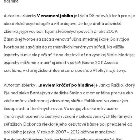
básnika.
Autorkou zbierky
V znamení jablka
je Lýdia Džundová, ktorá pracuje
ako detská psychologička v Bardejove. Je to je druhá básnická
zbierka, jej prvou boli Tajomstvá bielych pavučín z roku 2009.
Básnickej tvorbe sa začala venovať už na strednej škole. So svojou
tvorbou sa zapájala do rozmanitých literárnych súťaži. Na väčšie
úspechy si musela počkať, tie sa dostavili až na vysokej škole. Medzi jej
úspechy môžeme zaradiť aj účasť v súťaži Básne 2011 Asseco
solutions, v ktorej získala hlavnú cenu s básňou Všetky moje ženy.
Autorom zbierky
…neviem kráčať po hladine
je Janko Račko, ktorý
žije neďaleko Bardejova v dedinke Smilno a momentálne pracuje ako
záchranár v záchrannej zdravotnej službe. Publikoval vo viacerých
časopisoch a literárnych revue. Vo svojej zbierke má viacero
literárnych ocenení a čestných uznaní v celoslovenských literárnych
súťažiach. Dokonca niektoré jeho debutové básne boli preložené do
poľského jazyka. V rokoch 2007 – 2012 aktívne manažoval
Bardejovský literárny klub, na ktorého vzniku sa aj podieľal. Bol