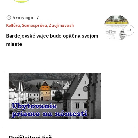
4 roky ago
Kultúra
,
Samospráva
,
Zaujímavosti
Bardejovské vajce bude opäť na svojom
mieste
Prečítajte si tiež