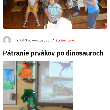
9 rokov dozadu
Zo života škôl
Pátranie prvákov po dinosauroch