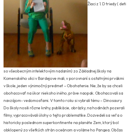
Žiaci z 1. D triedy ( deti
so všeobecným intelektovým nadaním) zo Základnej školy na
Komenského ulici v Bardejove mali, v porovnaní s ostatnými prvákmi
v škole, jeden výnimočný predmet – Obohatenie. Nie, že by sa chceli
obohacovať na úkor niekoho iného, práve naopak. Obohacovali sa
navzájom- vedomosťami. V tomto roku si vybrali tému – Dinosaury.
Do školy nosili rôzne knihy, publikácie, obrázky, na hodinách pozerali
filmy, vypracovávali úlohy o tejto problematike. Dozvedeli sa veľa o
historicky poslednom superkontinente na planéte Zem, ktorý bol
obklopený zo všetkých strán oceánom a voláme ho Pangea. Občas