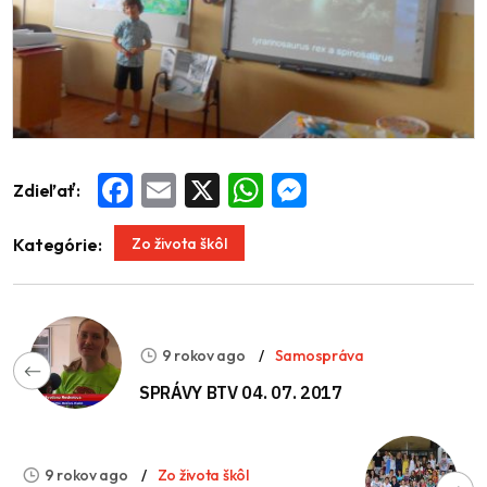
Zdieľať:
Facebook
Email
X
WhatsApp
Messenger
Zo života škôl
Kategórie:
9 rokov ago
Samospráva
SPRÁVY BTV 04. 07. 2017
9 rokov ago
Zo života škôl