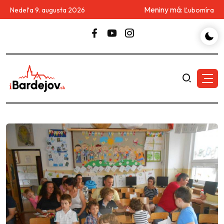
Meniny má:
Nedeľa 9. augusta 2026
Ľubomíra