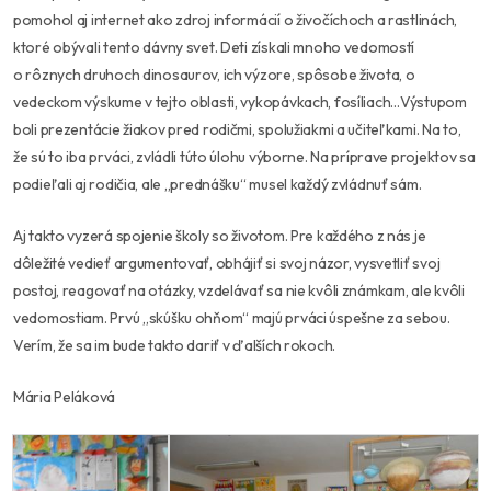
pomohol aj internet ako zdroj informácií o živočíchoch a rastlinách,
ktoré obývali tento dávny svet. Deti získali mnoho vedomostí
o rôznych druhoch dinosaurov, ich výzore, spôsobe života, o
vedeckom výskume v tejto oblasti, vykopávkach, fosíliach…Výstupom
boli prezentácie žiakov pred rodičmi, spolužiakmi a učiteľkami. Na to,
že sú to iba prváci, zvládli túto úlohu výborne. Na príprave projektov sa
podieľali aj rodičia, ale „prednášku“ musel každý zvládnuť sám.
Aj takto vyzerá spojenie školy so životom. Pre každého z nás je
dôležité vedieť argumentovať, obhájiť si svoj názor, vysvetliť svoj
postoj, reagovať na otázky, vzdelávať sa nie kvôli známkam, ale kvôli
vedomostiam. Prvú „skúšku ohňom“ majú prváci úspešne za sebou.
Verím, že sa im bude takto dariť v ďalších rokoch.
Mária Peláková