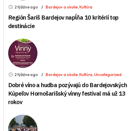
2 týždne ago
Bardejov a okolie
,
Kultúra
Región Šariš Bardejov napĺňa 10 kritérií top
destinácie
2 týždne ago
Bardejov a okolie
,
Kultúra
,
Uncategorized
Dobré víno a hudba pozývajú do Bardejovských
Kúpeľov Hornošarišský vínny festival má už 13
rokov