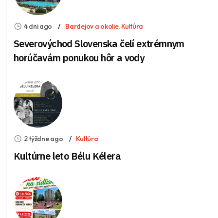
4 dni ago
Bardejov a okolie
,
Kultúra
Severovýchod Slovenska čelí extrémnym
horúčavám ponukou hôr a vody
2 týždne ago
Kultúra
Kultúrne leto Bélu Kélera