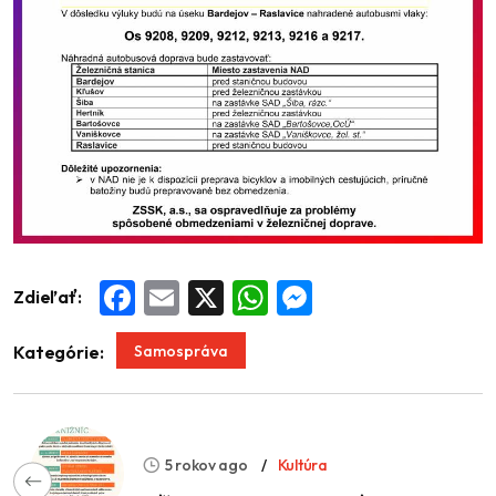
Zdieľať:
Facebook
Email
X
WhatsApp
Messenger
Samospráva
Kategórie:
5 rokov ago
Kultúra