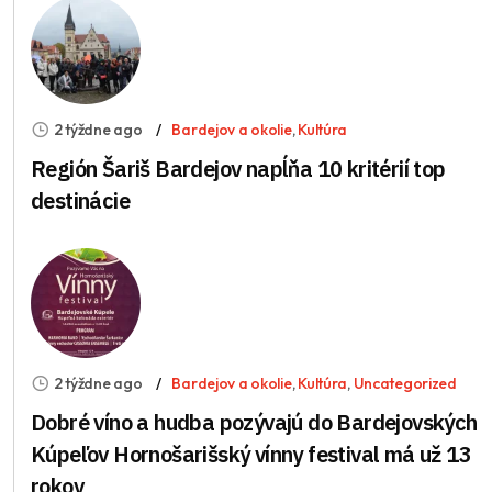
2 týždne ago
Bardejov a okolie
,
Kultúra
Región Šariš Bardejov napĺňa 10 kritérií top
destinácie
2 týždne ago
Bardejov a okolie
,
Kultúra
,
Uncategorized
Dobré víno a hudba pozývajú do Bardejovských
Kúpeľov Hornošarišský vínny festival má už 13
rokov