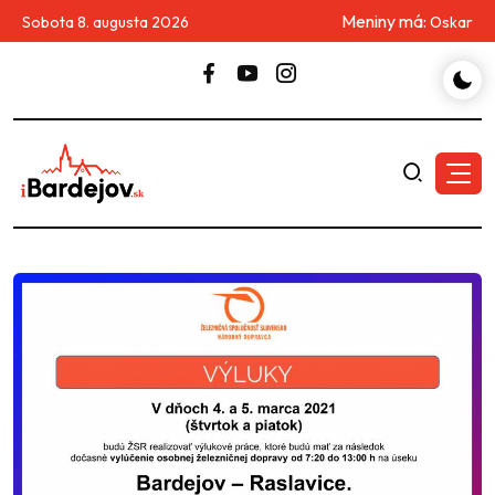
Meniny má:
Sobota 8. augusta 2026
Oskar