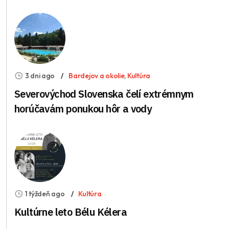
3 dni ago
Bardejov a okolie
,
Kultúra
Severovýchod Slovenska čelí extrémnym
horúčavám ponukou hôr a vody
1 týždeň ago
Kultúra
Kultúrne leto Bélu Kélera