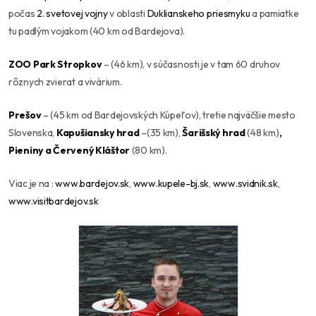
počas
2. svetovej vojny
v oblasti
Duklianskeho priesmyku
a pamiatke
tu padlým vojakom (40 km od Bardejova).
ZOO Park Stropkov
– (46 km), v súčasnosti je v tam 60 druhov
rôznych zvierat a vivárium.
Prešov
– (45 km od Bardejovských Kúpeľov), tretie najväčšie mesto
Slovenska,
Kapušiansky hrad
–(35 km),
Šarišský hrad
(48 km)
,
Pieniny a Červený Kláštor
(80 km).
Viac je na :
www.bardejov.sk
,
www.kupele-bj.sk
,
www.svidnik.sk
,
www.visitbardejov.sk