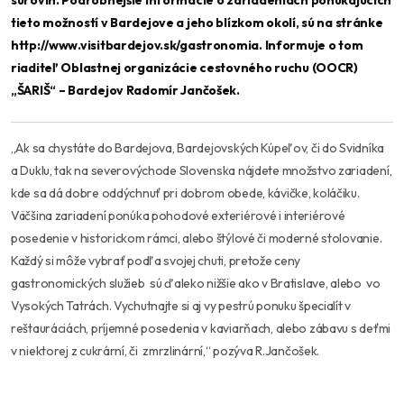
surovín. Podrobnejšie informácie o zariadeniach ponúkajúcich
tieto možností v Bardejove a jeho blízkom okolí, sú na stránke
http://www.visitbardejov.sk/gastronomia
. Informuje o tom
riaditeľ Oblastnej organizácie cestovného ruchu (OOCR)
„ŠARIŠ“ – Bardejov Radomír Jančošek.
,,Ak sa chystáte do Bardejova, Bardejovských Kúpeľov, či do Svidníka
a Duklu, tak na severovýchode Slovenska nájdete množstvo zariadení,
kde sa dá dobre oddýchnuť pri dobrom obede, kávičke, koláčiku.
Väčšina zariadení ponúka pohodové exteriérové i interiérové
posedenie v historickom rámci, alebo štýlové či moderné stolovanie.
Každý si môže vybrať podľa svojej chuti, pretože ceny
gastronomických služieb sú ďaleko nižšie ako v Bratislave, alebo vo
Vysokých Tatrách. Vychutnajte si aj vy pestrú ponuku špecialít v
reštauráciách, príjemné posedenia v kaviarňach, alebo zábavu s deťmi
v niektorej z cukrární, či zmrzlinární,“
pozýva R.Jančošek.