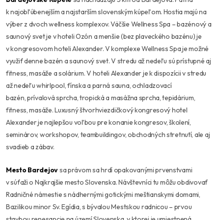
k najobľúbenejším a najstarším slovenským kúpeľom. Hostia majú na
výber z dvoch wellness komplexov. Väčšie Wellness Spa – bazénový a
saunový svet je v hoteli Ozón a menšie (bez plaveckého bazénu) je
v kongresovom hoteli Alexander. V komplexe Wellness Spa je možné
využiť denne bazén a saunový svet. V stredu až nedeľu sú prístupné aj
fitness, masáže a solárium. V hoteli Alexander je k dispozícii v stredu
až nedeľu whirlpool, fínska a parná sauna, ochladzovací
bazén, prívalová sprcha, tropická a masážna sprcha, tepidárium,
fitness, masáže. Luxusný štvorhviezdičkový kongresový hotel
Alexander je najlepšou voľbou pre konanie kongresov, školení,
seminárov, workshopov, teambuildingov, obchodných stretnutí, ale aj
svadieb a zábav.
Mesto Bardejov
sa právom sa hrdí opakovanými prvenstvami
v súťaži o Najkrajšie mesto Slovenska. Návštevníci tu môžu obdivovať
Radničné námestie s nádhernými gotickými meštianskymi domami,
Bazilikou minor Sv. Egídia, s bývalou Mestskou radnicou – prvou
stavbou renesancie na území Slovenska, v ktorej je umiestnená