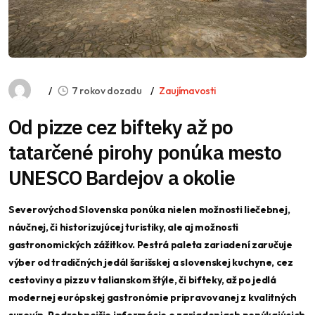
7 rokov dozadu
Zaujímavosti
Od pizze cez bifteky až po
tatarčené pirohy ponúka mesto
UNESCO Bardejov a okolie
Severovýchod Slovenska ponúka nielen možnosti liečebnej,
náučnej, či historizujúcej turistiky, ale aj možnosti
gastronomických zážitkov. Pestrá paleta zariadení zaručuje
výber od tradičných jedál šarišskej a slovenskej kuchyne, cez
cestoviny a pizzu v talianskom štýle, či bifteky, až po jedlá
modernej európskej gastronómie pripravovanej z kvalitných