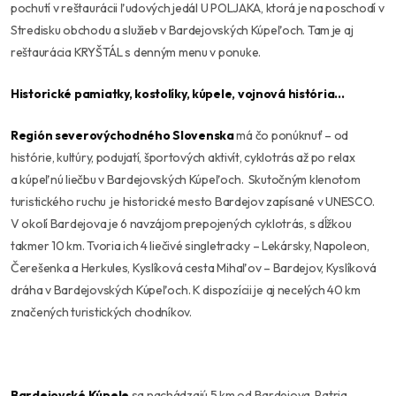
pochutí v reštaurácii ľudových jedál U POLJAKA, ktorá je na poschodí v
Stredisku obchodu a služieb v Bardejovských Kúpeľoch. Tam je aj
reštaurácia KRYŠTÁL s denným menu v ponuke.
Historické pamiatky, kostolíky, kúpele
,
vojnová história…
Región severovýchodného Slovenska
má čo ponúknuť – od
histórie, kultúry, podujatí, športových aktivít, cyklotrás až po relax
a kúpeľnú liečbu v Bardejovských Kúpeľoch. Skutočným klenotom
turistického ruchu je historické mesto Bardejov zapísané v UNESCO.
V okolí Bardejova je 6 navzájom prepojených cyklotrás, s dĺžkou
takmer 10 km. Tvoria ich 4 liečivé singletracky – Lekársky, Napoleon,
Čerešenka a Herkules, Kyslíková cesta Mihaľov – Bardejov, Kyslíková
dráha v Bardejovských Kúpeľoch. K dispozícii je aj necelých 40 km
značených turistických chodníkov.
Bardejovské Kúpele
sa nachádzajú 5 km od Bardejova. Patria