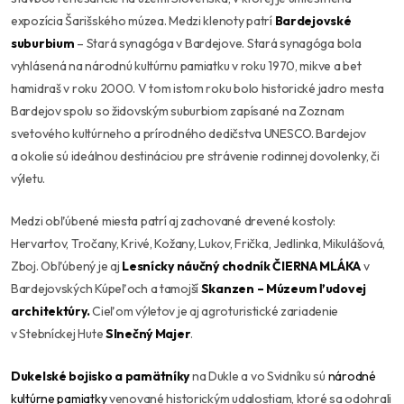
expozícia Šarišského múzea. Medzi klenoty patrí
Bardejovské
suburbium
– Stará synagóga v Bardejove. Stará synagóga bola
vyhlásená na národnú kultúrnu pamiatku v roku 1970, mikve a bet
hamidraš v roku 2000. V tom istom roku bolo historické jadro mesta
Bardejov spolu so židovským suburbiom zapísané na Zoznam
svetového kultúrneho a prírodného dedičstva UNESCO. Bardejov
a okolie sú ideálnou destináciou pre strávenie rodinnej dovolenky, či
výletu.
Medzi obľúbené miesta patrí aj zachované drevené kostoly:
Hervartov, Tročany, Krivé, Kožany, Lukov, Frička, Jedlinka, Mikulášová,
Zboj. Obľúbený je aj
Lesnícky náučný chodník ČIERNA MLÁKA
v
Bardejovských Kúpeľoch a tamojší
Skanzen – Múzeum ľudovej
architektúry.
Cieľom výletov je aj agroturistické zariadenie
v Stebníckej Hute
Slnečný Majer
.
Dukelské bojisko a pamätníky
na Dukle a vo Svidníku sú
národné
kultúrne pamiatky
venované historickým udalostiam, ktoré sa odohrali