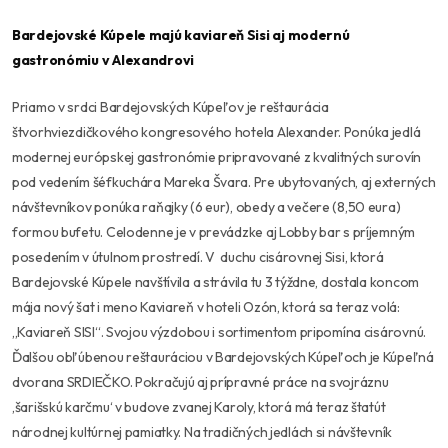
Bardejovské Kúpele majú kaviareň Sisi aj modernú
gastronómiu v Alexandrovi
Priamo v srdci Bardejovských Kúpeľov je reštaurácia
štvorhviezdičkového kongresového hotela Alexander. Ponúka jedlá
modernej európskej gastronómie pripravované z kvalitných surovín
pod vedením šéfkuchára Mareka Švara. Pre ubytovaných, aj externých
návštevníkov ponúka raňajky (6 eur), obedy a večere (8,50 eura)
formou bufetu. Celodenne je v prevádzke aj Lobby bar s príjemným
posedením v útulnom prostredí. V duchu cisárovnej Sisi, ktorá
Bardejovské Kúpele navštívila a strávila tu 3 týždne, dostala koncom
mája nový šat i meno Kaviareň v hoteli Ozón, ktorá sa teraz volá:
,,Kaviareň SISI“
. Svojou výzdobou i sortimentom pripomína cisárovnú.
Ďalšou obľúbenou reštauráciou v Bardejovských Kúpeľoch je Kúpeľná
dvorana SRDIEČKO. Pokračujú aj prípravné práce na svojráznu
‚šarišskú karčmu‘
v budove zvanej Karoly, ktorá má teraz štatút
národnej kultúrnej pamiatky. Na tradičných jedlách si návštevník