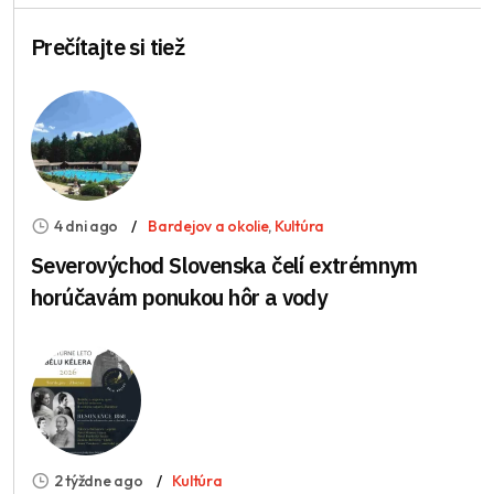
Prečítajte si tiež
4 dni ago
Bardejov a okolie
,
Kultúra
Severovýchod Slovenska čelí extrémnym
horúčavám ponukou hôr a vody
2 týždne ago
Kultúra