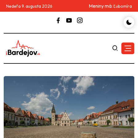
Meniny má:
Nedeľa 9. augusta 2026
Ľubomíra