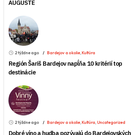
AUGUSTE
2 týždne ago
Bardejov a okolie
,
Kultúra
Región Šariš Bardejov napĺňa 10 kritérií top
destinácie
2 týždne ago
Bardejov a okolie
,
Kultúra
,
Uncategorized
Dobré víno a hudba pozývajú do Bardejovských