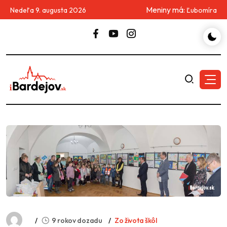
Meniny má:
Nedeľa 9. augusta 2026
Ľubomíra
9 rokov dozadu
Zo života škôl