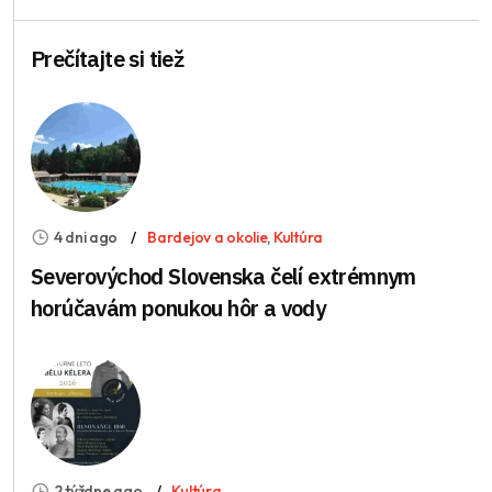
Prečítajte si tiež
4 dni ago
Bardejov a okolie
,
Kultúra
Severovýchod Slovenska čelí extrémnym
horúčavám ponukou hôr a vody
2 týždne ago
Kultúra