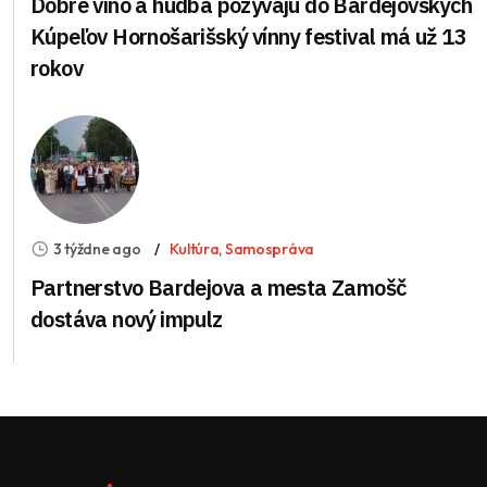
Dobré víno a hudba pozývajú do Bardejovských
Kúpeľov Hornošarišský vínny festival má už 13
rokov
3 týždne ago
Kultúra
,
Samospráva
Partnerstvo Bardejova a mesta Zamošč
dostáva nový impulz