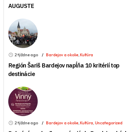
AUGUSTE
2 týždne ago
Bardejov a okolie
,
Kultúra
Región Šariš Bardejov napĺňa 10 kritérií top
destinácie
2 týždne ago
Bardejov a okolie
,
Kultúra
,
Uncategorized