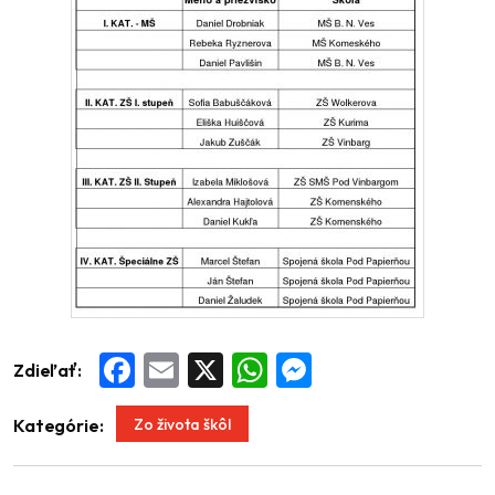
Zdieľať:
Facebook
Email
X
WhatsApp
Messenger
Zo života škôl
Kategórie: