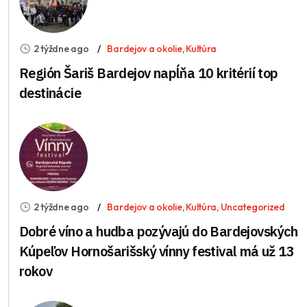
2 týždne ago
Bardejov a okolie
,
Kultúra
Región Šariš Bardejov napĺňa 10 kritérií top
destinácie
2 týždne ago
Bardejov a okolie
,
Kultúra
,
Uncategorized
Dobré víno a hudba pozývajú do Bardejovských
Kúpeľov Hornošarišský vínny festival má už 13
rokov