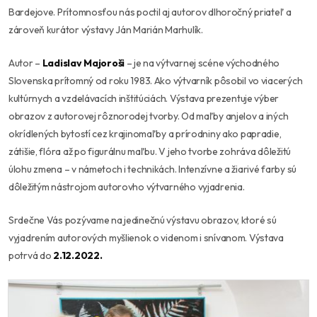
Bardejove. Prítomnosťou nás poctil aj autorov dlhoročný priateľ a
zároveň kurátor výstavy Ján Marián Marhulík.
Autor –
Ladislav Majoroši
– je na výtvarnej scéne východného
Slovenska prítomný od roku 1983. Ako výtvarník pôsobil vo viacerých
kultúrnych a vzdelávacích inštitúciách. Výstava prezentuje výber
obrazov z autorovej rôznorodej tvorby. Od maľby anjelov a iných
okrídlených bytostí cez krajinomaľby a prírodniny ako papradie,
zátišie, flóra až po figurálnu maľbu. V jeho tvorbe zohráva dôležitú
úlohu zmena – v námetoch i technikách. Intenzívne a žiarivé farby sú
dôležitým nástrojom autorovho výtvarného vyjadrenia.
Srdečne Vás pozývame na jedinečnú výstavu obrazov, ktoré sú
vyjadrením autorových myšlienok o videnom i snívanom. Výstava
potrvá do
2.12.2022.