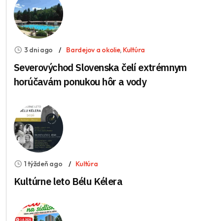
3 dni ago
Bardejov a okolie
,
Kultúra
Severovýchod Slovenska čelí extrémnym
horúčavám ponukou hôr a vody
1 týždeň ago
Kultúra
Kultúrne leto Bélu Kélera