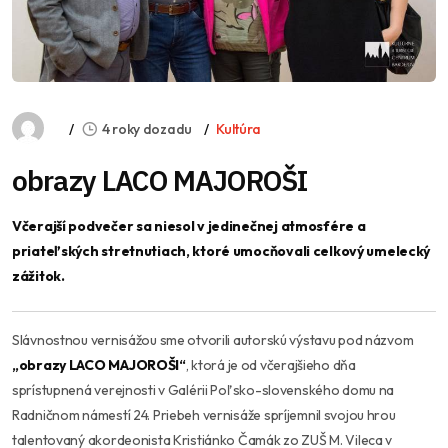
4 roky dozadu
Kultúra
obrazy LACO MAJOROŠI
Včerajší podvečer sa niesol v jedinečnej atmosfére a
priateľských stretnutiach, ktoré umocňovali celkový umelecký
zážitok.
Slávnostnou vernisážou sme otvorili autorskú výstavu pod názvom
„obrazy LACO MAJOROŠI“
, ktorá je od včerajšieho dňa
sprístupnená verejnosti v Galérii Poľsko-slovenského domu na
Radničnom námestí 24. Priebeh vernisáže spríjemnil svojou hrou
talentovaný akordeonista Kristiánko Čamák zo ZUŠ M. Vileca v