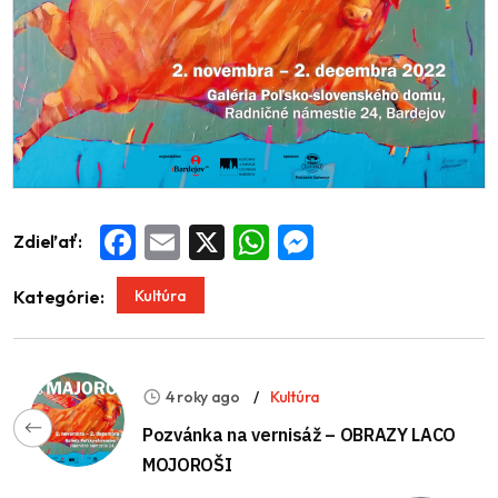
Zdieľať:
Facebook
Email
X
WhatsApp
Messenger
Kultúra
Kategórie:
4 roky ago
Kultúra
Pozvánka na vernisáž – OBRAZY LACO
MOJOROŠI