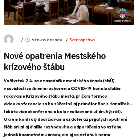
6 rokov dozadu
Samospráva
Nové opatrenia Mestského
krízového štábu
Vo štvrtok 2.4. sa v zasadačke mestského úradu (MsÚ)
v súvislosti so šírením ochorenia COVID-19 konalo ďalšie
rokovanie Krízového štábu mesta, pričom formou
videokonferencie sa ho zúčastnil aj primátor Boris Hanuščak –
takáto videokonferencia bola realizovaná už druhýkrát).
Okrem kontroly dodržiavania už doteraz prijatých opatrení
štáb prijal aj ďalšie rozhodnutia a odporúčania vo vzťahu
jednak k samotnému úradu, ale aj vo vzťahu k nemu