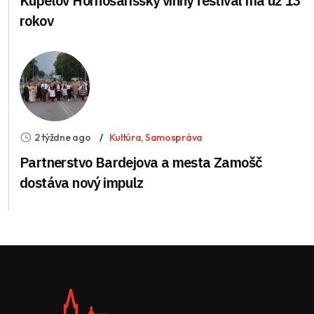
Kúpeľov Hornošarišský vínny festival má už 13
rokov
2 týždne ago
Kultúra
,
Samospráva
Partnerstvo Bardejova a mesta Zamošč
dostáva nový impulz