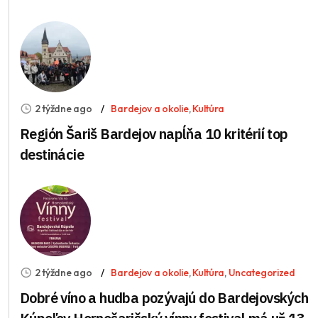
2 týždne ago
Bardejov a okolie
,
Kultúra
Región Šariš Bardejov napĺňa 10 kritérií top
destinácie
2 týždne ago
Bardejov a okolie
,
Kultúra
,
Uncategorized
Dobré víno a hudba pozývajú do Bardejovských