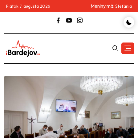
Meniny má:
Piatok 7. augusta 2026
Štefánia