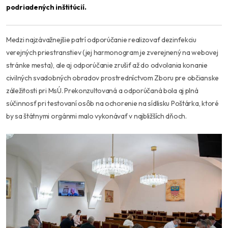
podriadených inštitúcií.
Medzi najzávažnejšie patrí odporúčanie realizovať dezinfekciu
verejných priestranstiev (jej harmonogram je zverejnený na webovej
stránke mesta), ale aj odporúčanie zrušiť až do odvolania konanie
civilných svadobných obradov prostredníctvom Zboru pre občianske
záležitosti pri MsÚ. Prekonzultovaná a odporúčaná bola aj plná
súčinnosť pri testovaní osôb na ochorenie na sídlisku Poštárka, ktoré
by sa štátnymi orgánmi malo vykonávať v najbližších dňoch.