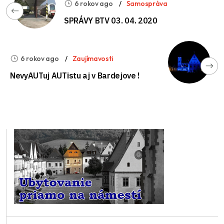
6 rokov ago
Samospráva
SPRÁVY BTV 03. 04. 2020
6 rokov ago
Zaujímavosti
NevyAUTuj AUTistu aj v Bardejove !