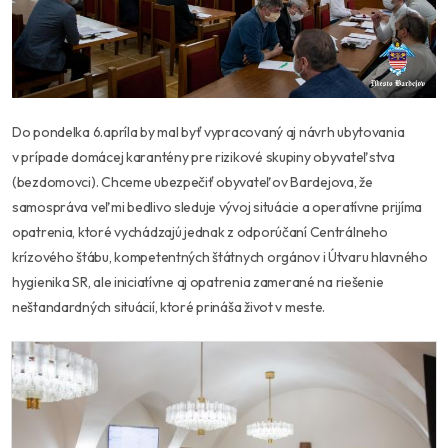
Do pondelka 6.apríla by mal byť vypracovaný aj návrh ubytovania
v prípade domácej karantény pre rizikové skupiny obyvateľstva
(bezdomovci). Chceme ubezpečiť obyvateľov Bardejova, že
samospráva veľmi bedlivo sleduje vývoj situácie a operatívne prijíma
opatrenia, ktoré vychádzajú jednak z odporúčaní Centrálneho
krízového štábu, kompetentných štátnych orgánov i Útvaru hlavného
hygienika SR, ale iniciatívne aj opatrenia zamerané na riešenie
neštandardných situácií, ktoré prináša život v meste.