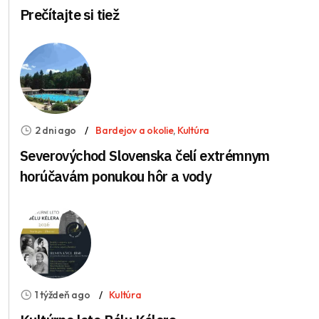
Prečítajte si tiež
2 dni ago
Bardejov a okolie
,
Kultúra
Severovýchod Slovenska čelí extrémnym
horúčavám ponukou hôr a vody
1 týždeň ago
Kultúra