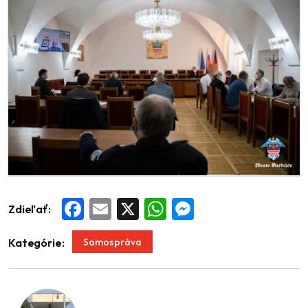
Zdieľať:
Facebook
Email
X
WhatsApp
Messenger
Samospráva
Kategórie: