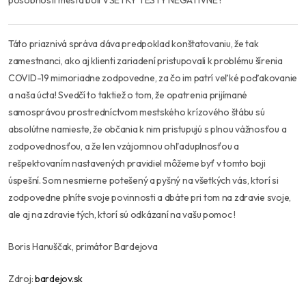
pôsobnosti mesta boli VŠETKY TESTY NEGATÍVNE !
Táto priaznivá správa dáva predpoklad konštatovaniu, že tak
zamestnanci, ako aj klienti zariadení pristupovali k problému šírenia
COVID-19 mimoriadne zodpovedne, za čo im patrí veľké poďakovanie
a naša úcta! Svedčí to taktiež o tom, že opatrenia prijímané
samosprávou prostredníctvom mestského krízového štábu sú
absolútne namieste, že občania k nim pristupujú s plnou vážnosťou a
zodpovednosťou, a že len vzájomnou ohľaduplnosťou a
rešpektovaním nastavených pravidiel môžeme byť v tomto boji
úspešní. Som nesmierne potešený a pyšný na všetkých vás, ktorí si
zodpovedne plníte svoje povinnosti a dbáte pri tom na zdravie svoje,
ale aj na zdravie tých, ktorí sú odkázaní na vašu pomoc !
Boris Hanuščak, primátor Bardejova
Zdroj:
bardejov.sk