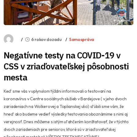
6 rokov dozadu
Samospráva
Negatívne testy na COVID-19 v
CSS v zriaďovateľskej pôsobnosti
mesta
Keď sme vás v uplynulom týždni informovali o testovaní na
koronavírus v Centre sociálnych služieb v Bardejove ( v jeho dvoch
zariadeniach na Wolkerovej a Toplia
nskej ulici) sľúbili sme vám, že
hneď ako budeme vedieť výsledky testovania oboznámime s nimi aj
verejnosť. Dnes môžeme s istým uľahčením konštatovať, že v týchto
dvoch zariadeniach pre seniorov, ktoré sú v zriaďovateľskej