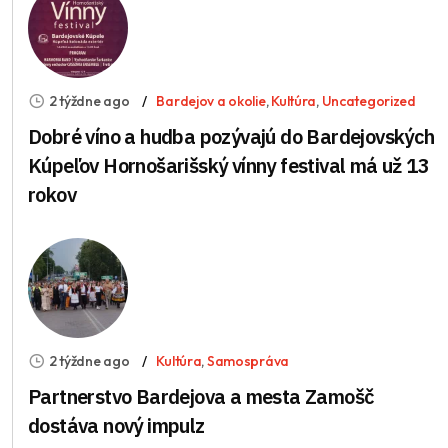
2 týždne ago
Bardejov a okolie
,
Kultúra
,
Uncategorized
Dobré víno a hudba pozývajú do Bardejovských
Kúpeľov Hornošarišský vínny festival má už 13
rokov
2 týždne ago
Kultúra
,
Samospráva
Partnerstvo Bardejova a mesta Zamošč
dostáva nový impulz