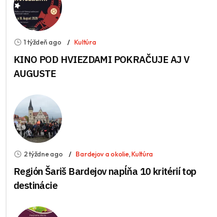
1 týždeň ago
Kultúra
KINO POD HVIEZDAMI POKRAČUJE AJ V
AUGUSTE
2 týždne ago
Bardejov a okolie
,
Kultúra
Región Šariš Bardejov napĺňa 10 kritérií top
destinácie