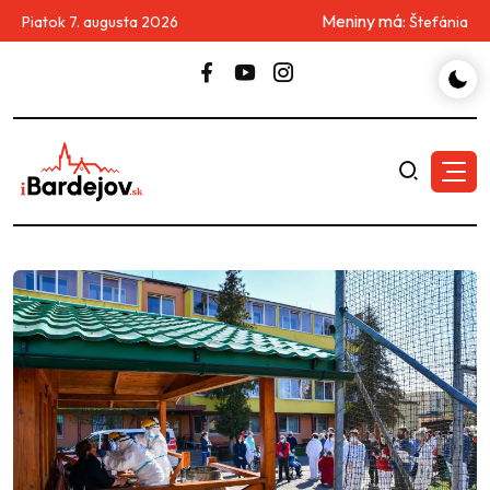
Meniny má:
Piatok 7. augusta 2026
Štefánia