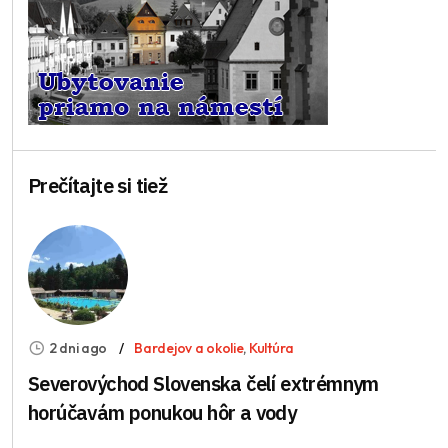
Prečítajte si tiež
2 dni ago
Bardejov a okolie
,
Kultúra
Severovýchod Slovenska čelí extrémnym
horúčavám ponukou hôr a vody