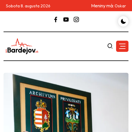
Meniny má:
Sobota 8. augusta 2026
Oskar