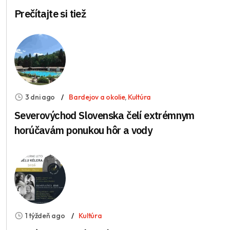
Prečítajte si tiež
3 dni ago
Bardejov a okolie
,
Kultúra
Severovýchod Slovenska čelí extrémnym
horúčavám ponukou hôr a vody
1 týždeň ago
Kultúra