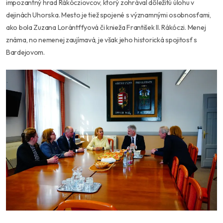
impozantný hrad Rákócziovcov, ktorý zohrával dôležitú úlohu v
dejinách Uhorska. Mesto je tiež spojené s významnými osobnosťami,
ako bola Zuzana Lorántffyová či knieža František II. Rákóczi. Menej
známa, no nemenej zaujímavá, je však jeho historická spojitosť s
Bardejovom.