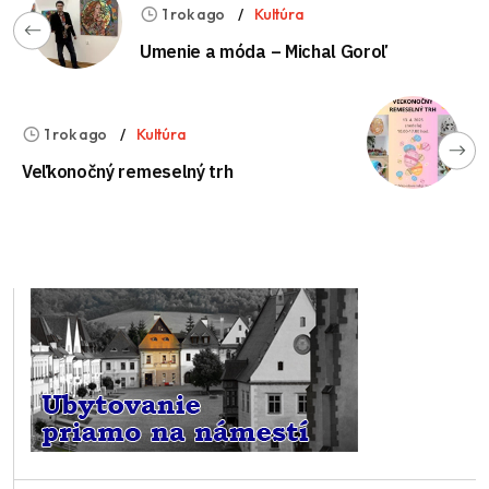
1 rok ago
Kultúra
Umenie a móda – Michal Goroľ
1 rok ago
Kultúra
Veľkonočný remeselný trh