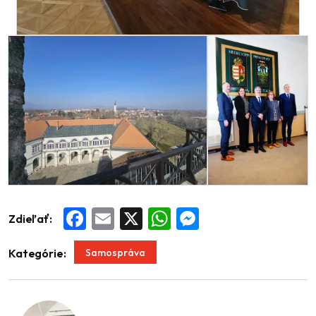
Zdieľať:
Facebook
Email
X
WhatsApp
Messenger
Samospráva
Kategórie: