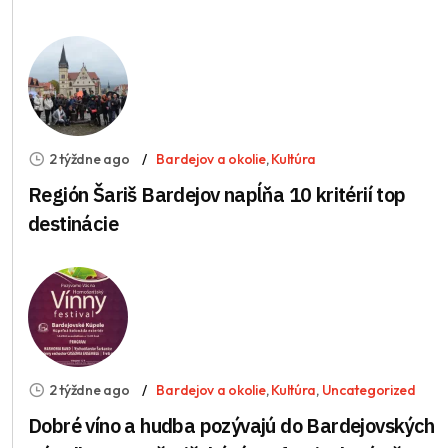
2 týždne ago
Bardejov a okolie
,
Kultúra
Región Šariš Bardejov napĺňa 10 kritérií top
destinácie
2 týždne ago
Bardejov a okolie
,
Kultúra
,
Uncategorized
Dobré víno a hudba pozývajú do Bardejovských