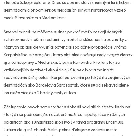
stáročia úzko prepletené. Dnes sú obe mestá významnými turistickými
destináciami a pripomienkou niekdajších silných historických väzieb
medzi Slovenskom a Maďarskom.
Sme veľmi radi, že môžeme aj dnes pokračovať v rozvoji dobrých
vzťahov medzi našimi mestami , vymieňať si skúsenosti a poznatky z
rôznych oblastí ale využiť aj potenciál spoločnej propagácie v rámci
Karpatského euroregiónu, ktorý aktuálne rozširuje rady svojich členov
aj o samosprávy z Maďarska, Čiech a Rumunska. Pre turistov zo
vzdialenejších destinácií ako Ázia a USA, sa otvoria možnosti
spoznávania širšej oblasti Karpát putovaním po takýchto zaujímavých
destináciách ako Bardejov a Sárospatak, ktoré sú od seba vzdialené
iba niečo viac ako 2 hodiny cesty autom.
Zástupcovia oboch samospráv sa dohodli na ďalších stretnutiach, na
ktorých sa podrobnejšie rozoberú možnosti spolupráce v rôznych
oblastiach ako sú napríklad školstvo ( v rámci programu Erasmus),
kultúra ale aj iné oblasti. Veľmi pekne ďakujeme vedeniu mesta