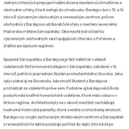
Jedným z hlavných prepojení našimi dvoma mestami sú ich kultúrne a
obchodné vzťahy, ktoré siahajú do stredoveku. Bardejov bol v 15. a 16.
storočí významným obchodným a remeselným centrom, pričom
obchodníci z Bardejova udržiavali čulé styky s mestami severného
Maďarska vrátane Sárospataku. Obe mestá boli súčasťou
významných obchodných ciest spájajúcich Uhorsko s Poľskom a
ďalšími európskymi regiónmi.
Spojenie Sárospataku a Bardejova je tiež viditeľné v oblasti
vzdelanosti. Reformované kolégium v Sárospataku, založené v 16.
storočí, patrilo k popredným školám protestantského Uhorska. Jeho
vplyv siahal aj na Slovensko, kde mnohí študenti z Bardejova
prichádzali za vzdelaním práve sem. Podobne aj bardejovská škola
poskytovala kvalitné humanistické vzdelanie, ktoré malo odozvu v
širšom regióne. Architektonicky sa v oboch mestách nachádzajú
hodnotné historické pamiatky, ktoré svedčia o ich bohatej minulosti.
Bardejov so svojím zachovaným stredovekým centrom a Sárospatak
s renesančným hradom ponúkajú pohľad do dejín, ktoré boli po