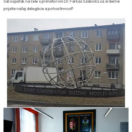
Sárospatak na čele s primátorom Dr. Farkas Szabolcs za srdečné
prijatie našej delegácie a pohostinnosť!