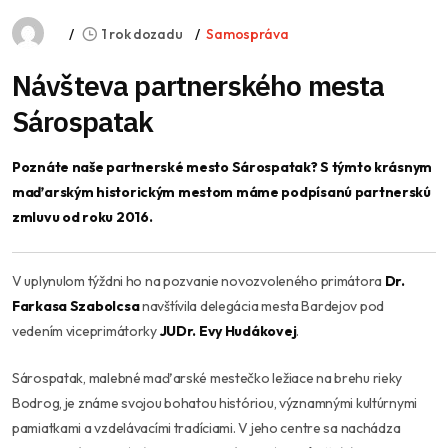
1 rok dozadu
Samospráva
Návšteva partnerského mesta
Sárospatak
Poznáte naše partnerské mesto Sárospatak? S týmto krásnym
maďarským historickým mestom máme podpísanú partnerskú
zmluvu od roku 2016.
V uplynulom týždni ho na pozvanie novozvoleného primátora
Dr.
Farkasa Szabolcsa
navštívila delegácia mesta Bardejov pod
vedením viceprimátorky
JUDr. Evy Hudákovej
.
Sárospatak, malebné maďarské mestečko ležiace na brehu rieky
Bodrog, je známe svojou bohatou históriou, významnými kultúrnymi
pamiatkami a vzdelávacími tradíciami. V jeho centre sa nachádza