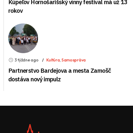
Kúpeľov Hornošarišský vínny festival má už 13
rokov
3 týždne ago
Kultúra
,
Samospráva
Partnerstvo Bardejova a mesta Zamošč
dostáva nový impulz