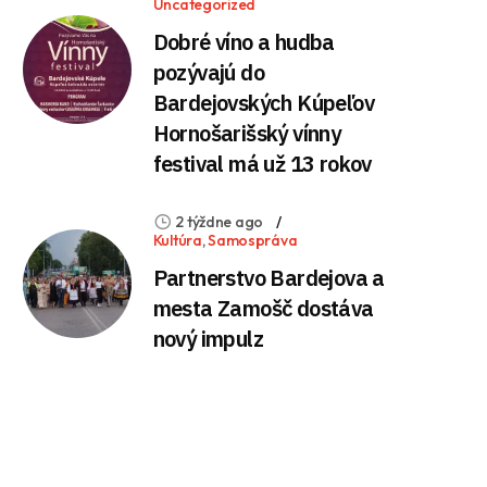
Uncategorized
Dobré víno a hudba
pozývajú do
Bardejovských Kúpeľov
Hornošarišský vínny
festival má už 13 rokov
2 týždne ago
Kultúra
,
Samospráva
Partnerstvo Bardejova a
mesta Zamošč dostáva
nový impulz