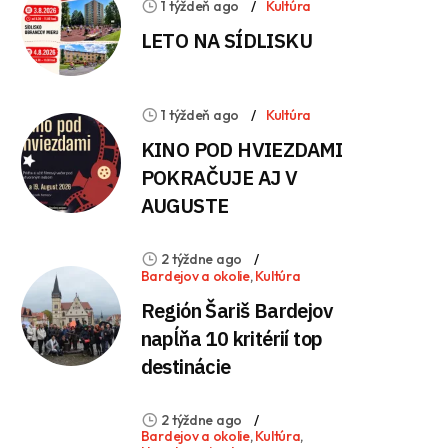
1 týždeň ago
Kultúra
LETO NA SÍDLISKU
1 týždeň ago
Kultúra
KINO POD HVIEZDAMI
POKRAČUJE AJ V
AUGUSTE
2 týždne ago
Bardejov a okolie
,
Kultúra
Región Šariš Bardejov
napĺňa 10 kritérií top
destinácie
2 týždne ago
Bardejov a okolie
,
Kultúra
,