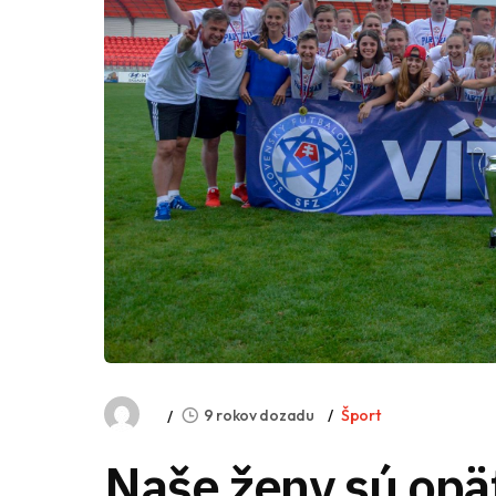
9 rokov dozadu
Šport
Naše ženy sú opä