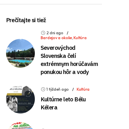
Prečítajte si tiež
2 dni ago
Bardejov a okolie
,
Kultúra
Severovýchod
Slovenska čelí
extrémnym horúčavám
ponukou hôr a vody
1 týždeň ago
Kultúra
Kultúrne leto Bélu
Kélera