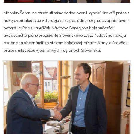
Miroslav Šatan na stretnutí mimoriadne ocenil vysokú úroveň práce s
hokejovou mládežou v Bardejove za posledné roky, čo svojimi slovami
potvrdil aj Boris Hanuščak. Návšteva Bardejova bola súčasťou
avizovaného plánu prezidenta Slovenského zväzu ľadového hokeja
osobne sa oboznámiť so stavom hokejovej infraštruktúry a úrovňou
práce s mládežou v jednotlivých regiónoch Slovenska.