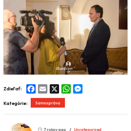
Zdieľať:
Facebook
Email
X
WhatsApp
Messenger
Samospráva
Kategórie:
7 rokov ago
Uncategorized