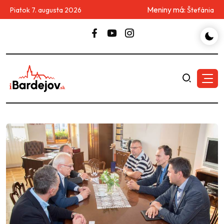
Meniny má:
Piatok 7. augusta 2026
Štefánia