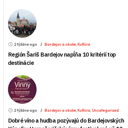
2 týždne ago
Bardejov a okolie
,
Kultúra
Región Šariš Bardejov napĺňa 10 kritérií top
destinácie
2 týždne ago
Bardejov a okolie
,
Kultúra
,
Uncategorized
Dobré víno a hudba pozývajú do Bardejovských