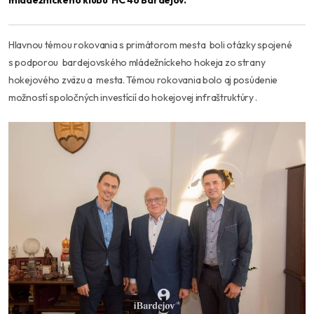
mládežníckeho klubu HC 46 Bardejov.
Hlavnou témou rokovania s primátorom mesta boli otázky spojené
s podporou bardejovského mládežníckeho hokeja zo strany
hokejového zväzu a mesta. Témou rokovania bolo aj posúdenie
možností spoločných investícií do hokejovej infraštruktúry .