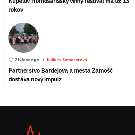
Kúpeľov Hornošarišský vínny festival má už 13
rokov
2 týždne ago
Kultúra
,
Samospráva
Partnerstvo Bardejova a mesta Zamošč
dostáva nový impulz