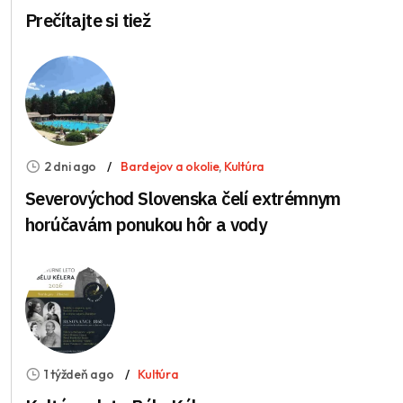
Prečítajte si tiež
2 dni ago
Bardejov a okolie
,
Kultúra
Severovýchod Slovenska čelí extrémnym
horúčavám ponukou hôr a vody
1 týždeň ago
Kultúra