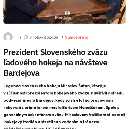
7 rokov dozadu
Samospráva
Prezident Slovenského zväzu
ľadového hokeja na návšteve
Bardejova
Legenda slovenského hokeja Miroslav Šatan, ktorý je
v súčasnosti prezidentom hokejového zväzu, navštívil v stredu
podvečer mesto Bardejov, kedy sa stretol na pracovnom
rokovaní s primátorom mesta Borisom Hanuščakom. Spolu s
generálnym sekretárom zväzu Miroslavom Valíčkom si pozreli
hokejový štadión a stretli sa s vedením a trénermi