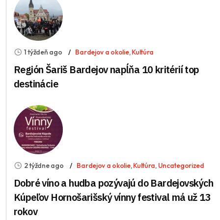
1 týždeň ago
Bardejov a okolie
,
Kultúra
Región Šariš Bardejov napĺňa 10 kritérií top
destinácie
2 týždne ago
Bardejov a okolie
,
Kultúra
,
Uncategorized
Dobré víno a hudba pozývajú do Bardejovských
Kúpeľov Hornošarišský vínny festival má už 13
rokov