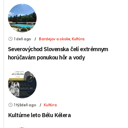
1 deň ago
Bardejov a okolie
,
Kultúra
Severovýchod Slovenska čelí extrémnym
horúčavám ponukou hôr a vody
1 týždeň ago
Kultúra
Kultúrne leto Bélu Kélera