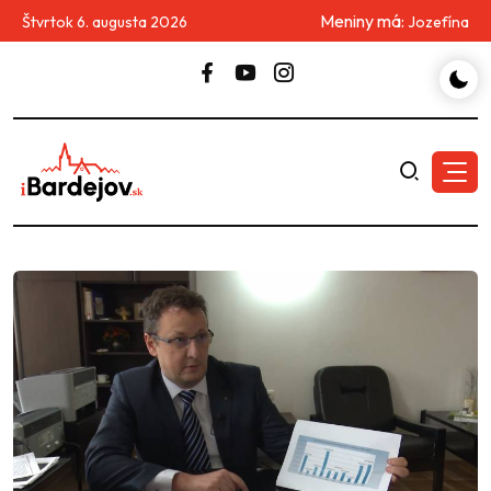
Meniny má:
Štvrtok 6. augusta 2026
Jozefína