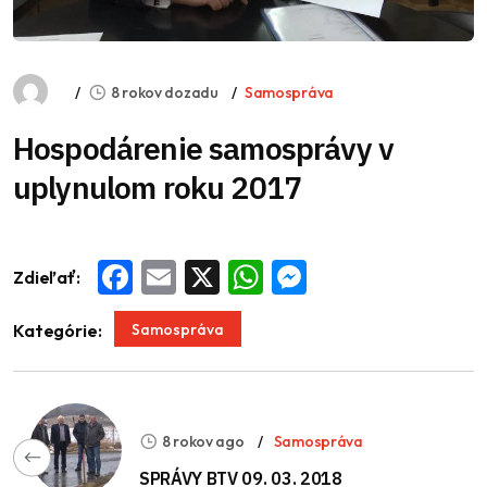
8 rokov dozadu
Samospráva
Hospodárenie samosprávy v
uplynulom roku 2017
Zdieľať:
Facebook
Email
X
WhatsApp
Messenger
Samospráva
Kategórie:
8 rokov ago
Samospráva
SPRÁVY BTV 09. 03. 2018