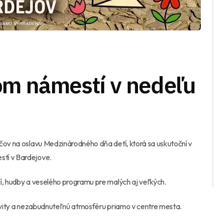
m námestí v nedeľu
čov na oslavu Medzinárodného dňa detí, ktorá sa uskutoční v
stí v
Bardejove
.
í, hudby a veselého programu pre malých aj veľkých.
tivity a nezabudnuteľnú atmosféru priamo v centre mesta.