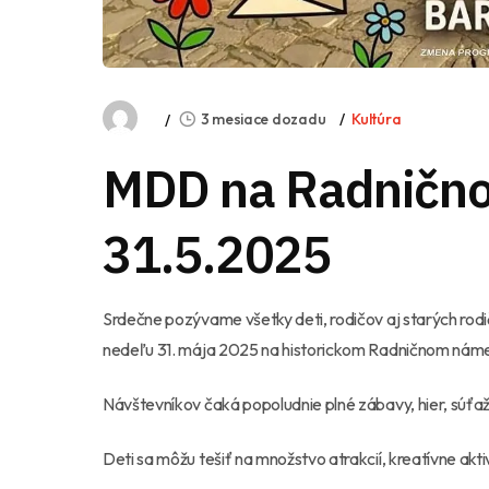
3 mesiace dozadu
Kultúra
MDD na Radnično
31.5.2025
Srdečne pozývame všetky deti, rodičov aj starých rodi
nedeľu 31. mája 2025 na historickom Radničnom náme
Návštevníkov čaká popoludnie plné zábavy, hier, súťaž
Deti sa môžu tešiť na množstvo atrakcií, kreatívne ak