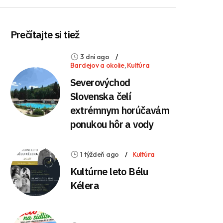
Prečítajte si tiež
3 dni ago
Bardejov a okolie
,
Kultúra
Severovýchod
Slovenska čelí
extrémnym horúčavám
ponukou hôr a vody
1 týždeň ago
Kultúra
Kultúrne leto Bélu
Kélera