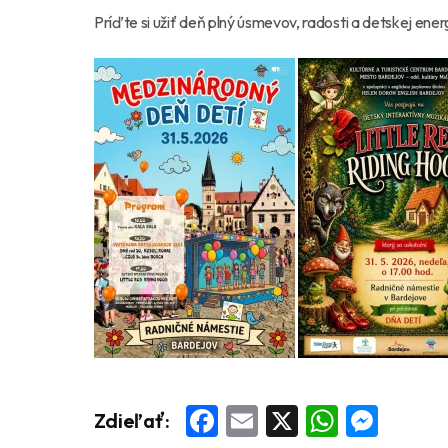
Príďte si užiť deň plný úsmevov, radosti a detskej ener
Facebook
Email
X
Whats
Mess
Zdieľať: