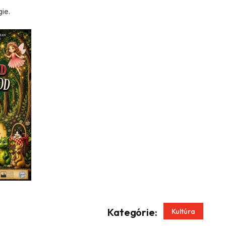
gie.
App
enger
Kategórie:
Kultúra