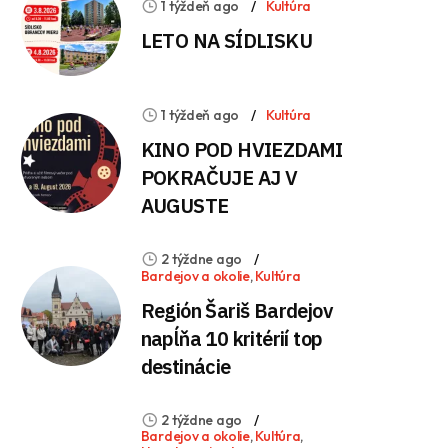
1 týždeň ago
Kultúra
LETO NA SÍDLISKU
1 týždeň ago
Kultúra
KINO POD HVIEZDAMI
POKRAČUJE AJ V
AUGUSTE
2 týždne ago
Bardejov a okolie
,
Kultúra
Región Šariš Bardejov
napĺňa 10 kritérií top
destinácie
2 týždne ago
Bardejov a okolie
,
Kultúra
,