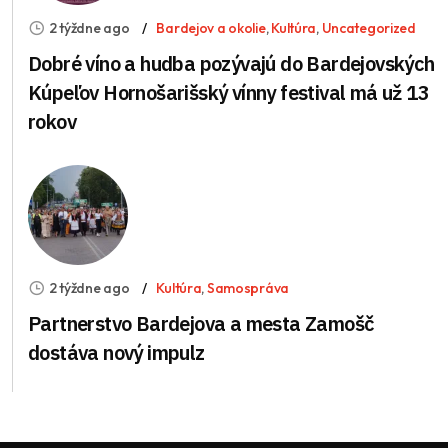
2 týždne ago
Bardejov a okolie
,
Kultúra
,
Uncategorized
Dobré víno a hudba pozývajú do Bardejovských
Kúpeľov Hornošarišský vínny festival má už 13
rokov
2 týždne ago
Kultúra
,
Samospráva
Partnerstvo Bardejova a mesta Zamošč
dostáva nový impulz