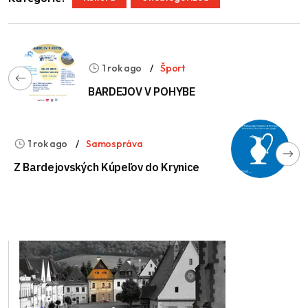
1 rok ago
Šport
BARDEJOV V POHYBE
1 rok ago
Samospráva
Z Bardejovských Kúpeľov do Krynice