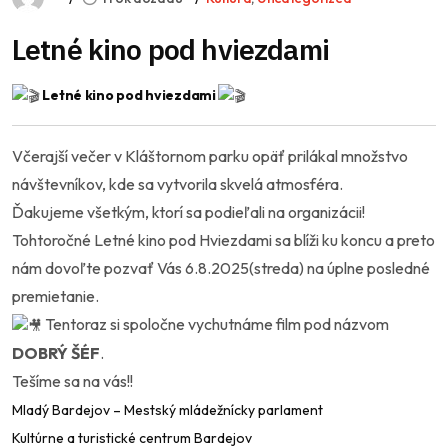
Letné kino pod hviezdami
Letné kino pod hviezdami
Včerajší večer v Kláštornom parku opäť prilákal množstvo
návštevníkov, kde sa vytvorila skvelá atmosféra.
Ďakujeme všetkým, ktorí sa podieľali na organizácii!
Tohtoročné Letné kino pod Hviezdami sa blíži ku koncu a preto
nám dovoľte pozvať Vás 6.8.2025(streda) na úplne posledné
premietanie.
Tentoraz si spoločne vychutnáme film pod názvom
DOBRÝ ŠÉF
.
Tešíme sa na vás!!
Mladý Bardejov – Mestský mládežnícky parlament
Kultúrne a turistické centrum Bardejov