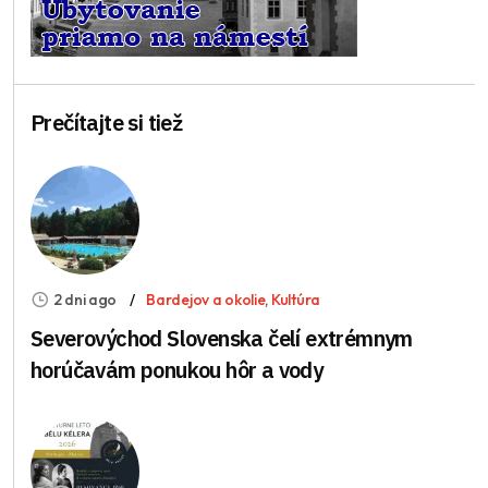
Prečítajte si tiež
2 dni ago
Bardejov a okolie
,
Kultúra
Severovýchod Slovenska čelí extrémnym
horúčavám ponukou hôr a vody