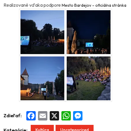
Realizované vďaka podpore
Mesto Bardejov – oficiálna stránka
Zdieľať:
Facebook
Email
X
WhatsApp
Messenger
Kultúra
Uncategorized
Kategórie: