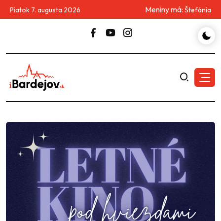
Meniny má:
Piatok 7. augusta 2026
Štefánia