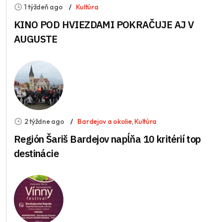
1 týždeň ago
Kultúra
KINO POD HVIEZDAMI POKRAČUJE AJ V
AUGUSTE
2 týždne ago
Bardejov a okolie
,
Kultúra
Región Šariš Bardejov napĺňa 10 kritérií top
destinácie