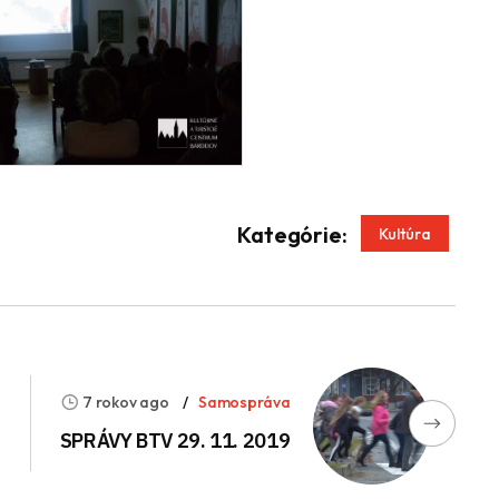
App
enger
Kategórie:
Kultúra
7 rokov ago
Samospráva
é
SPRÁVY BTV 29. 11. 2019