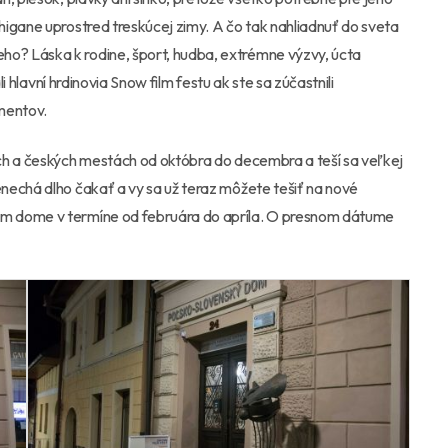
igane uprostred treskúcej zimy. A čo tak nahliadnuť do sveta
ho? Láska k rodine, šport, hudba, extrémne výzvy, úcta
i hlavní hrdinovia Snow film festu ak ste sa zúčastnili
mentov.
ch a českých mestách od októbra do decembra a teší sa veľkej
nechá dlho čakať a vy sa už teraz môžete tešiť na nové
m dome v termíne od februára do apríla. O presnom dátume