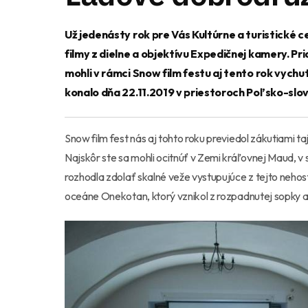
Už jedenásty rok pre Vás Kultúrne a turistick
filmy z dielne a objektívu Expedičnej kamery. P
mohli v rámci Snow film festu aj tento rok vych
konalo dňa 22.11.2019 v priestoroch Poľsko-sl
Snow film fest nás aj tohto roku previedol zákutiami t
Najskôr ste sa mohli ocitnúť v Zemi kráľovnej Maud, v 
rozhodla zdolať skalné veže vystupujúce z tejto nehos
oceáne Onekotan, ktorý vznikol z rozpadnutej sopky a 