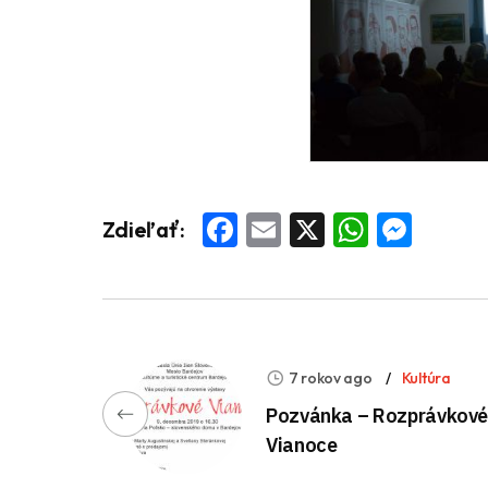
Facebook
Email
X
Whats
Mess
Zdieľať:
7 rokov ago
Kultúra
Pozvánka – Rozprávkov
Vianoce