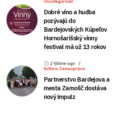
Uncategorized
Dobré víno a hudba
pozývajú do
Bardejovských Kúpeľov
Hornošarišský vínny
festival má už 13 rokov
2 týždne ago
Kultúra
,
Samospráva
Partnerstvo Bardejova a
mesta Zamošč dostáva
nový impulz