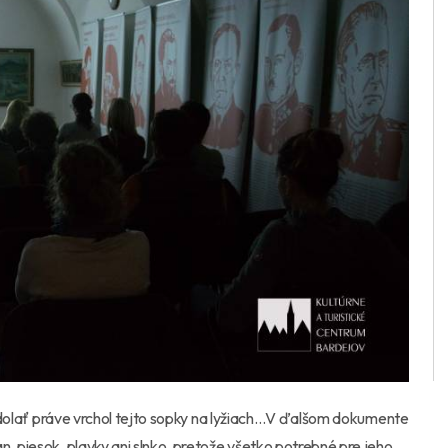
i zdolať práve vrchol tejto sopky na lyžiach…V ďalšom dokumente
, piesok, plavky ani slnko, pretože všetko potrebné pre jeho