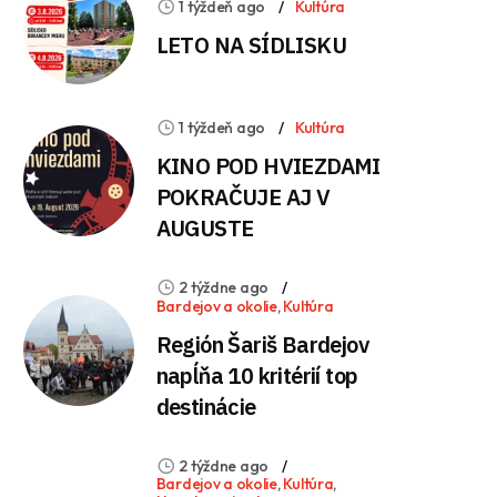
1 týždeň ago
Kultúra
LETO NA SÍDLISKU
1 týždeň ago
Kultúra
KINO POD HVIEZDAMI
POKRAČUJE AJ V
AUGUSTE
2 týždne ago
Bardejov a okolie
,
Kultúra
Región Šariš Bardejov
napĺňa 10 kritérií top
destinácie
2 týždne ago
Bardejov a okolie
,
Kultúra
,