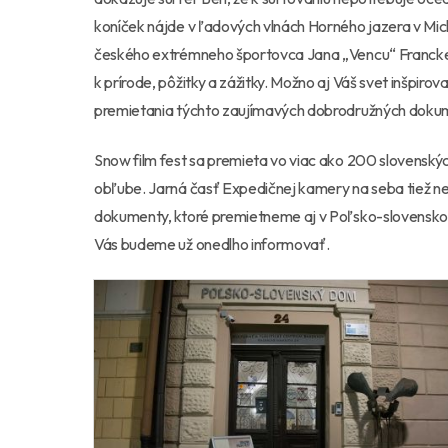
koníček nájde v ľadových vlnách Horného jazera v Mich
českého extrémneho športovca Jana
„Vencu“
Francke
k prírode, pôžitky a zážitky. Možno aj Váš svet inšpiroval
premietania týchto zaujímavých dobrodružných doku
Snow film fest sa premieta vo viac ako 200 slovenský
obľube. Jarná časť Expedičnej kamery na seba tiež ne
dokumenty, ktoré premietneme aj v Poľsko-slovensko
Vás budeme už onedlho informovať.