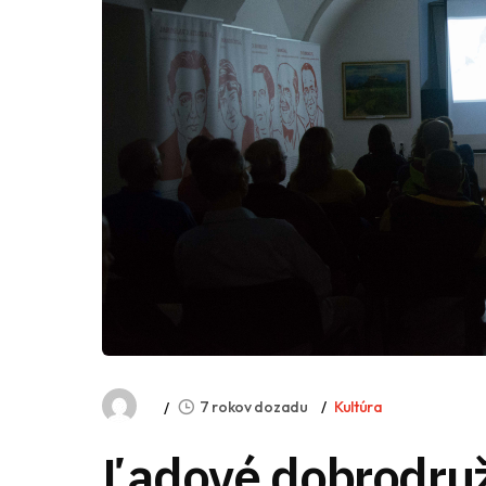
7 rokov dozadu
Kultúra
Ľadové dobrodru