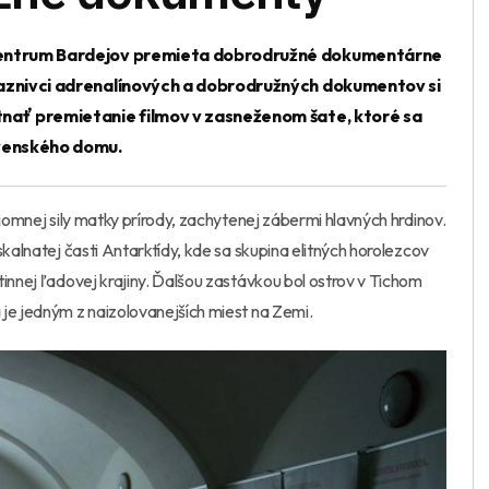
é centrum Bardejov premieta dobrodružné dokumentárne
riaznivci adrenalínových a dobrodružných dokumentov si
utnať premietanie filmov v zasneženom šate, ktoré sa
ovenského domu.
ajomnej sily matky prírody, zachytenej zábermi hlavných hrdinov.
skalnatej časti Antarktídy, kde sa skupina elitných horolezcov
tinnej ľadovej krajiny. Ďalšou zastávkou bol ostrov v Tichom
je jedným z naizolovanejších miest na Zemi.