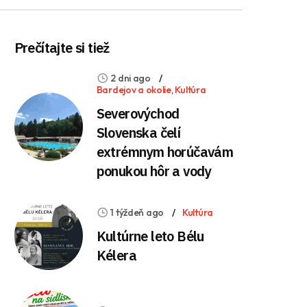
Prečítajte si tiež
2 dni ago
Bardejov a okolie
,
Kultúra
Severovýchod
Slovenska čelí
extrémnym horúčavám
ponukou hôr a vody
1 týždeň ago
Kultúra
Kultúrne leto Bélu
Kélera