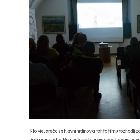
Kto vie, prečo sa hlavní hrdinovia tohto filmu rozhodl
dokazuje surfer Ben, že k surfovaniu nepotrebuje oceán