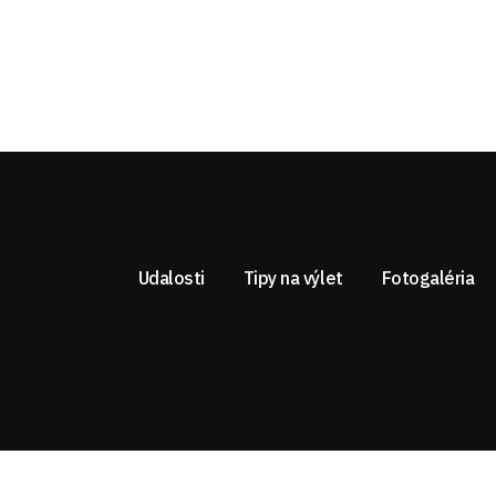
Udalosti
Tipy na výlet
Fotogaléria