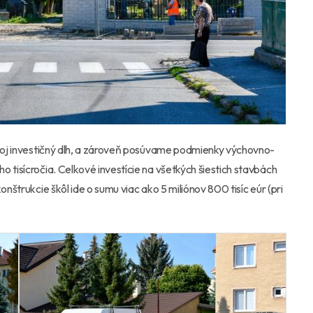
svoj investičný dlh, a zároveň posúvame podmienky výchovno-
 tisícročia. Celkové investície na všetkých šiestich stavbách
onštrukcie škôl ide o sumu viac ako 5 miliónov 800 tisíc eúr (pri