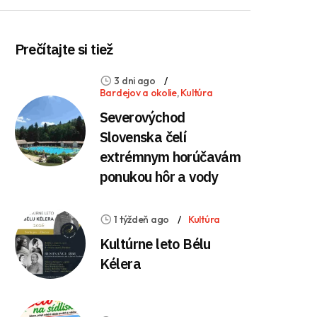
Prečítajte si tiež
3 dni ago
Bardejov a okolie
,
Kultúra
Severovýchod
Slovenska čelí
extrémnym horúčavám
ponukou hôr a vody
1 týždeň ago
Kultúra
Kultúrne leto Bélu
Kélera