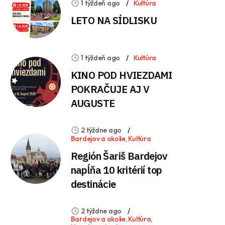
1 týždeň ago
Kultúra
LETO NA SÍDLISKU
1 týždeň ago
Kultúra
KINO POD HVIEZDAMI
POKRAČUJE AJ V
AUGUSTE
2 týždne ago
Bardejov a okolie
,
Kultúra
Región Šariš Bardejov
napĺňa 10 kritérií top
destinácie
2 týždne ago
Bardejov a okolie
,
Kultúra
,