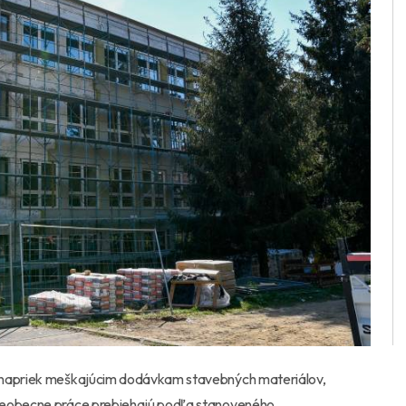
j napriek meškajúcim dodávkam stavebných materiálov,
všeobecne práce prebiehajú podľa stanoveného