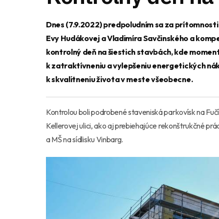
Dnes (7.9.2022) predpoludním sa za prítomnost
Evy Hudákovej a Vladimíra Savčinského a kom
kontrolný deň na šiestich stavbách, kde moment
k zatraktívneniu a vylepšeniu energetických nák
k skvalitneniu života v meste všeobecne.
Kontrolou boli podrobené staveniská parkovísk na Fučík
Kellerovej ulici, ako aj prebiehajúce rekonštrukčné pr
a MŠ na sídlisku Vinbarg.