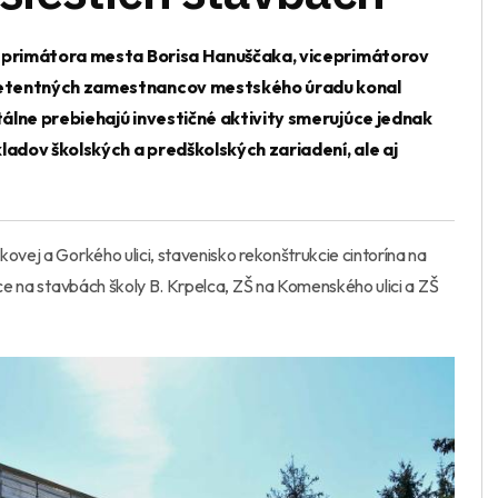
i primátora mesta Borisa Hanuščaka, viceprimátorov
petentných zamestnancov mestského úradu konal
álne prebiehajú investičné aktivity smerujúce jednak
ladov školských a predškolských zariadení, ale aj
ovej a Gorkého ulici, stavenisko rekonštrukcie cintorína na
áce na stavbách školy B. Krpelca, ZŠ na Komenského ulici a ZŠ