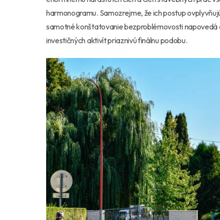
harmonogramu. Samozrejme, že ich postup ovplyvňujú 
samotné konštatovanie bezproblémovosti napovedá o
investičných aktivít priaznivú finálnu podobu.