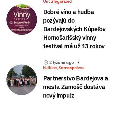
Uncategorized
Dobré víno a hudba
pozývajú do
Bardejovských Kúpeľov
Hornošarišský vínny
festival má už 13 rokov
2 týždne ago
Kultúra
,
Samospráva
Partnerstvo Bardejova a
mesta Zamošč dostáva
nový impulz