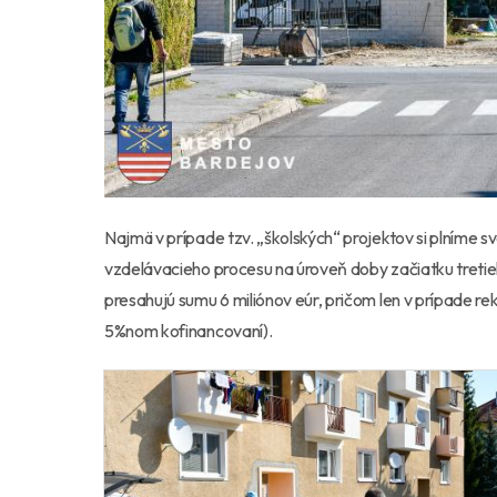
Najmä v prípade tzv. „školských“ projektov si plníme 
vzdelávacieho procesu na úroveň doby začiatku tretieho
presahujú sumu 6 miliónov eúr, pričom len v prípade rek
5%nom kofinancovaní).