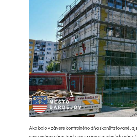
Ako bolo v závere kontrolného dňa skonštatované, a
enormnému nárastu ich cien a cien stavebných prác 