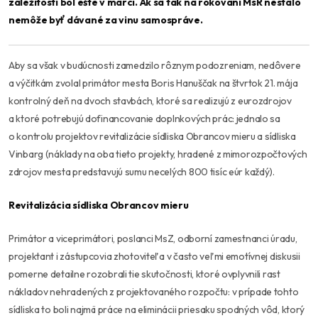
záležitostí bol ešte v marci. Ak sa tak na rokovaní MsR nestalo
nemôže byť dávané za vinu samospráve.
Aby sa však v budúcnosti zamedzilo rôznym podozreniam, nedôvere
a výčitkám zvolal primátor mesta Boris Hanuščak na štvrtok 21. mája
kontrolný deň na dvoch stavbách, ktoré sa realizujú z eurozdrojov
a ktoré potrebujú dofinancovanie doplnkových prác: jednalo sa
o kontrolu projektov revitalizácie sídliska Obrancov mieru a sídliska
Vinbarg (náklady na oba tieto projekty, hradené z mimorozpočtových
zdrojov mesta predstavujú sumu necelých 800 tisíc eúr každý).
Revitalizácia sídliska Obrancov mieru
Primátor a viceprimátori, poslanci MsZ, odborní zamestnanci úradu,
projektant i zástupcovia zhotoviteľa v často veľmi emotívnej diskusii
pomerne detailne rozobrali tie skutočnosti, ktoré ovplyvnili rast
nákladov nehradených z projektovaného rozpočtu: v prípade tohto
sídliska to boli najmä práce na eliminácii priesaku spodných vôd, ktorý