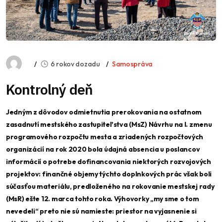
6 rokov dozadu
Samospráva
Kontrolný deň
Jedným z dôvodov odmietnutia prerokovania na ostatnom
zasadnutí mestského zastupiteľstva (MsZ) Návrhu na I. zmenu
programového rozpočtu mesta a zriadených rozpočtových
organizácií na rok 2020 bola údajná absencia u poslancov
informácií o potrebe dofinancovania niektorých rozvojových
projektov: finančné objemy týchto doplnkových prác však boli
súčasťou materiálu, predloženého na rokovanie mestskej rady
(MsR) ešte 12. marca tohto roka. Výhovorky „my sme o tom
nevedeli“ preto nie sú namieste: priestor na vyjasnenie si