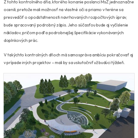
Z tohto kontrolného dňa, ktorého konanie poslanci MsZ jednoznačne
ocenili, pretože mali možnosť na vlastné oči a priamo v teréne sa
presvedčiť o opodstatnenosti navrhovaných rozpočtových úprav,
bude spracovaný podrobný zápis. Jeho súčasťou bude aj vyčíslenie
nákladov, pričom podľa podrobnejšej špecifikácie vykonávaných
doplnkových prác.
V takýchto kontrolných dňoch má samospráva ambíciu pokračovať aj
v prípade iných projektov – mali by sa uskutočniť už budúci týždeň.