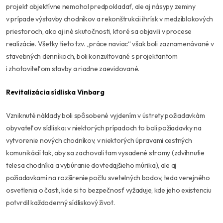
projekt objektívne nemohol predpokladať, ale aj násypy zeminy
v prípade výstavby chodníkov a rekonštrukcii ihrísk v medziblokových
priestoroch, ako aj iné skutočnosti, ktoré sa objavili v procese
realizácie. Všetky tieto tzv. „práce naviac“ však boli zaznamenávané v
stavebných denníkoch, boli konzultované s projektantom
i zhotoviteľom stavby a riadne zaevidované.
Revitalizácia sídliska Vinbarg
Vzniknuté náklady boli spôsobené vyjdením v ústrety požiadavkám
obyvateľov sídliska: v niektorých prípadoch to boli požiadavky na
vytvorenie nových chodníkov, v niektorých úpravami cestných
komunikácií tak, aby sa zachovali tam vysadené stromy (zdvihnutie
telesa chodníka a vybúranie dovtedajšieho múrika), ale aj
požiadavkami na rozšírenie počtu svetelných bodov, teda verejného
osvetlenia o časti, kde si to bezpečnosť vyžaduje, kde jeho existenciu
potvrdil každodenný sídliskový život.