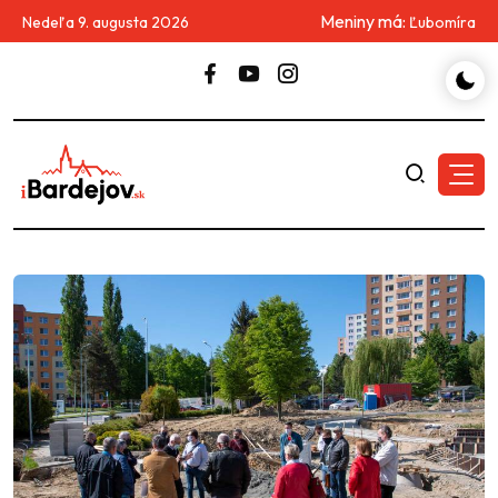
Meniny má:
Nedeľa 9. augusta 2026
Ľubomíra