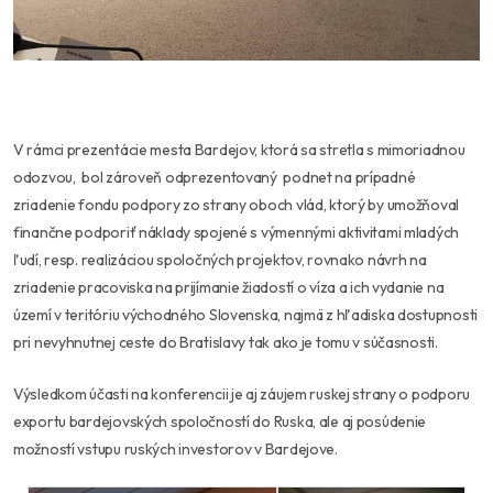
V rámci prezentácie mesta Bardejov, ktorá sa stretla s mimoriadnou
odozvou, bol zároveň odprezentovaný podnet na prípadné
zriadenie fondu podpory zo strany oboch vlád, ktorý by umožňoval
finančne podporiť náklady spojené s výmennými aktivitami mladých
ľudí, resp. realizáciou spoločných projektov, rovnako návrh na
zriadenie pracoviska na prijímanie žiadostí o víza a ich vydanie na
území v teritóriu východného Slovenska, najmä z hľadiska dostupnosti
pri nevyhnutnej ceste do Bratislavy tak ako je tomu v súčasnosti.
Výsledkom účasti na konferencii je aj záujem ruskej strany o podporu
exportu bardejovských spoločností do Ruska, ale aj posúdenie
možností vstupu ruských investorov v Bardejove.