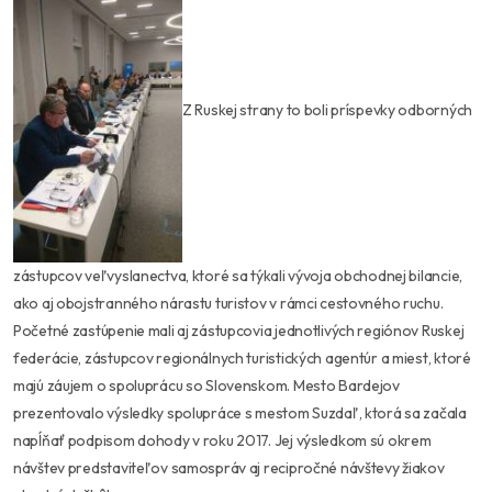
Z Ruskej strany to boli príspevky odborných
zástupcov veľvyslanectva, ktoré sa týkali vývoja obchodnej bilancie,
ako aj obojstranného nárastu turistov v rámci cestovného ruchu.
Početné zastúpenie mali aj zástupcovia jednotlivých regiónov Ruskej
federácie, zástupcov regionálnych turistických agentúr a miest, ktoré
majú záujem o spoluprácu so Slovenskom. Mesto Bardejov
prezentovalo výsledky spolupráce s mestom Suzdaľ, ktorá sa začala
napĺňať podpisom dohody v roku 2017. Jej výsledkom sú okrem
návštev predstaviteľov samospráv aj recipročné návštevy žiakov