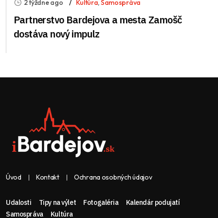
2 týždne ago
Kultúra
,
Samospráva
Partnerstvo Bardejova a mesta Zamošč
dostáva nový impulz
Úvod
Kontakt
Ochrana osobných údajov
Udalosti
Tipy na výlet
Fotogaléria
Kalendár podujatí
Samospráva
Kultúra