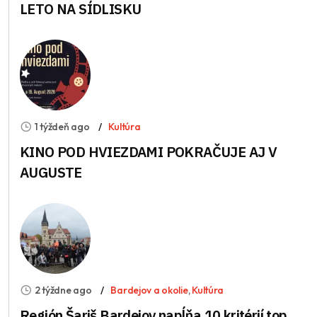
LETO NA SÍDLISKU
1 týždeň ago
Kultúra
KINO POD HVIEZDAMI POKRAČUJE AJ V
AUGUSTE
2 týždne ago
Bardejov a okolie
,
Kultúra
Región Šariš Bardejov napĺňa 10 kritérií top