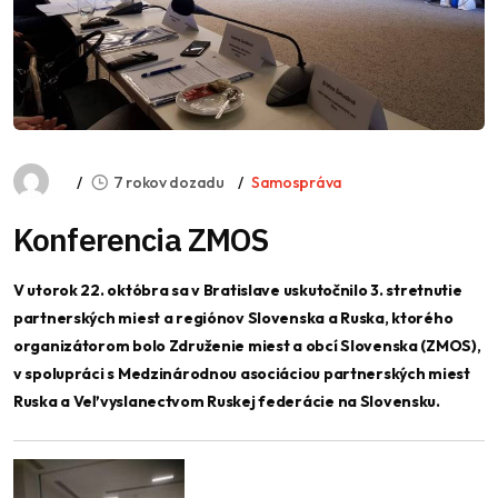
7 rokov dozadu
Samospráva
Konferencia ZMOS
V utorok 22. októbra sa v Bratislave uskutočnilo 3. stretnutie
partnerských miest a regiónov Slovenska a Ruska, ktorého
organizátorom bolo Združenie miest a obcí Slovenska (ZMOS),
v spolupráci s Medzinárodnou asociáciou partnerských miest
Ruska a Veľvyslanectvom Ruskej federácie na Slovensku.