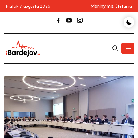
Meniny má:
Piatok 7. augusta 2026
Štefánia