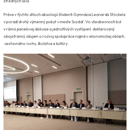
stredných škôl.
Práve v týchto dňoch absolvujú študenti Gymnázia Leonarda Stöckela
v poradí druhý výmenný pobyt v meste Suzdaľ. Vo všeobecnosti bol
v rámci panelovej diskusie a jednotlivých vystúpení deklarovaný
obojstranný záujem o rozvoj spolupráce najmä v ekonomickej oblasti,
cestovného ruchu, školstva a kultúry.