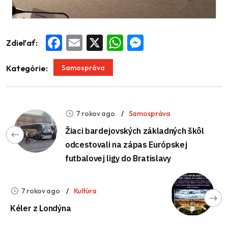
Zdieľať:
Facebook
Email
X
WhatsApp
Messenger
Samospráva
Kategórie:
7 rokov ago
Samospráva
Žiaci bardejovských základných škôl
odcestovali na zápas Európskej
futbalovej ligy do Bratislavy
7 rokov ago
Kultúra
Kéler z Londýna