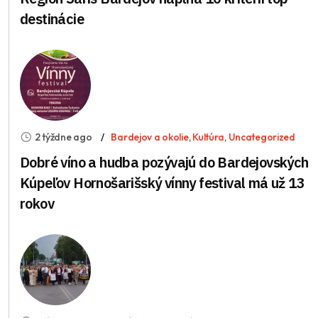
destinácie
2 týždne ago
Bardejov a okolie
,
Kultúra
,
Uncategorized
Dobré víno a hudba pozývajú do Bardejovských
Kúpeľov Hornošarišský vínny festival má už 13
rokov