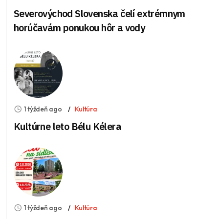
Severovýchod Slovenska čelí extrémnym
horúčavám ponukou hôr a vody
1 týždeň ago
Kultúra
Kultúrne leto Bélu Kélera
1 týždeň ago
Kultúra