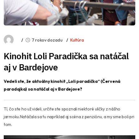
7 rokov dozadu
Kultúra
Kinohit Loli Paradička sa natáčal
aj v Bardejove
Vedeli ste, že aktuálny kinohit „Loli paradička“ (Červená
paradajka) sa natáčal aj v Bardejove?
Tí, čo ste ho už videli, určite ste spoznali niektoré uličky z nášho
jarmoku.Natáčala sa tu napríklad aj scéna z penziónu, a my sme boli pri
tom.