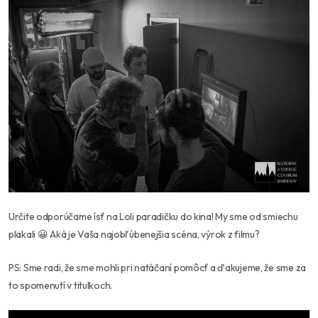
Určite odporúčame ísť na Loli paradičku do kina! My sme od smiechu
plakali 😀 Aká je Vaša najobľúbenejšia scéna, výrok z filmu?
PS: Sme radi, že sme mohli pri natáčaní pomôcť a ďakujeme, že sme za
to spomenutí v titulkoch.