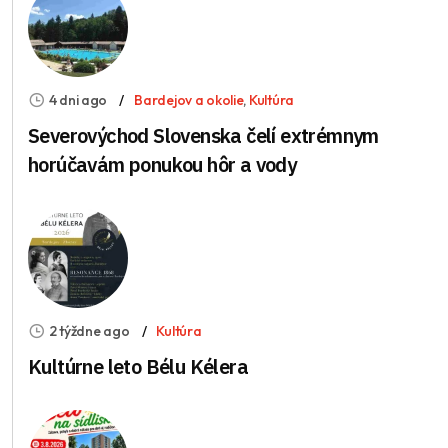
4 dni ago
Bardejov a okolie
,
Kultúra
Severovýchod Slovenska čelí extrémnym
horúčavám ponukou hôr a vody
2 týždne ago
Kultúra
Kultúrne leto Bélu Kélera