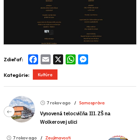
Zdieľať:
Facebook
Email
X
WhatsApp
Messenger
Kultúra
Kategórie:
7 rokov ago
Samospráva
Vynovená telocvičňa III. ZŠ na
Wolkerovej ulici
7 rokov ago
Zaujímavosti