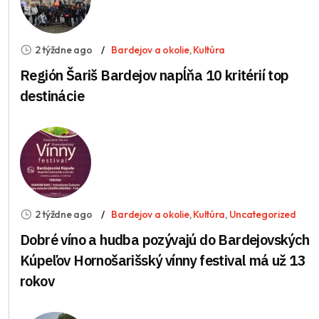
2 týždne ago
Bardejov a okolie
,
Kultúra
Región Šariš Bardejov napĺňa 10 kritérií top
destinácie
2 týždne ago
Bardejov a okolie
,
Kultúra
,
Uncategorized
Dobré víno a hudba pozývajú do Bardejovských
Kúpeľov Hornošarišský vínny festival má už 13
rokov