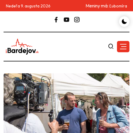
Meniny má:
Nedeľa 9. augusta 2026
Ľubomíra