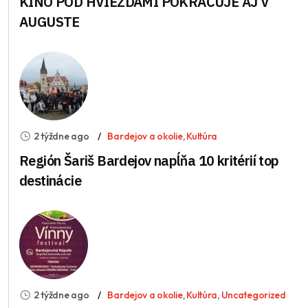
KINO POD HVIEZDAMI POKRAČUJE AJ V
AUGUSTE
2 týždne ago
Bardejov a okolie
,
Kultúra
Región Šariš Bardejov napĺňa 10 kritérií top
destinácie
2 týždne ago
Bardejov a okolie
,
Kultúra
,
Uncategorized