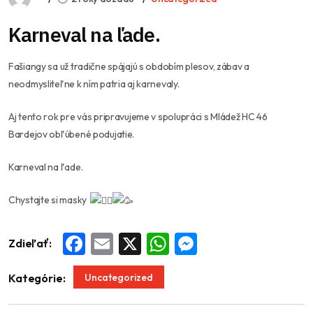
Karneval na ľade.
Fašiangy sa už tradične spájajú s obdobím plesov, zábav a
neodmysliteľne k ním patria aj karnevaly.
Aj tento rok pre vás pripravujeme v spolupráci s Mládež HC 46
Bardejov obľúbené podujatie.
Karneval na ľade.
Chystajte si masky
Zdieľať:
Facebook
Email
X
WhatsApp
Messenger
Uncategorized
Kategórie: