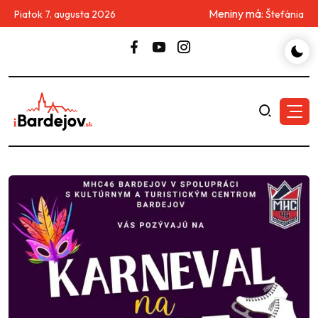
Meniny má:
Piatok 7. augusta 2026
Štefánia