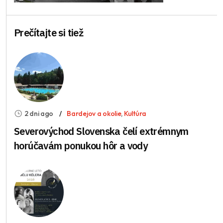
Prečítajte si tiež
2 dni ago
Bardejov a okolie
,
Kultúra
Severovýchod Slovenska čelí extrémnym
horúčavám ponukou hôr a vody