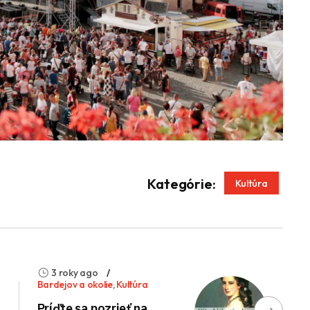
App
enger
Kategórie:
Kultúra
3 roky ago
Bardejov a okolie
,
Kultúra
Príďte sa pozrieť na