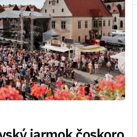
ovský jarmok čoskoro