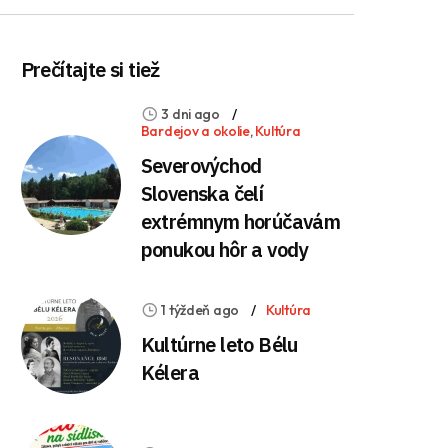
Prečítajte si tiež
3 dni ago
Bardejov a okolie
,
Kultúra
Severovýchod
Slovenska čelí
extrémnym horúčavám
ponukou hôr a vody
1 týždeň ago
Kultúra
Kultúrne leto Bélu
Kélera