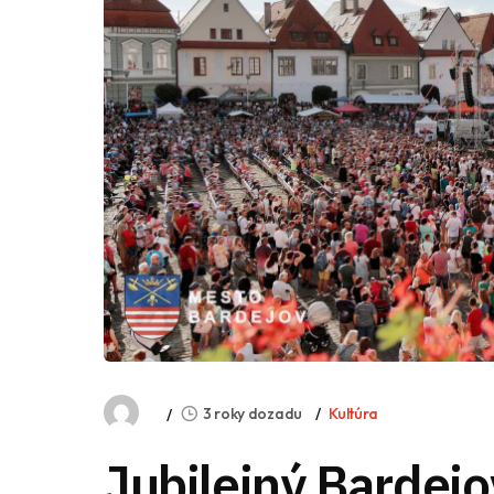
3 roky dozadu
Kultúra
Jubilejný Bardej