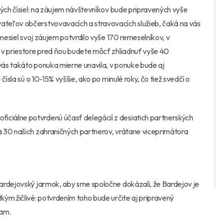
ných čísiel: na záujem návštevníkov bude pripravených vyše
teľov občerstvovavacích a stravovacích služieb, čaká na vás
emesiel svoj záujem potvrdilo vyše 170 remeselníkov, v
 v priestore pred ňou budete môcť zhliadnuť vyše 40
ás takáto ponuka mierne unavila, v ponuke bude aj
ísla sú o 10-15% vyššie, ako po minulé roky, čo tiež svedčí o
ciálne potvrdenú účasť delegácií z desiatich partnerských
 30 našich zahraničných partnerov, vrátane viceprimátora
ardejovský jarmok, aby sme spoločne dokázali, že Bardejov je
ým žičlivé: potvrdením toho bude určite aj pripravený
ram.