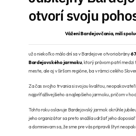
otvorí svoju poho
Vážení Bardejovčania, milí spol
už o niekoľko málo dní sa v Bardejove otvoria brány
67
Bardejovského jarmoku
, ktorý právom patrí medzi 
meste, ale aj v širšom regióne, ba v rámci celého Slove
Za čas svojho trvania si svojou kvalitou, neopakovateľ
najpríťažlivejšieho a najlepšieho jarmoku, pričom v ho
Tohto roku oslavuje Bardejovský jarmok okrúhle jubi
jeho organizátor sa preto snažila udržať jeho doposia
a domnievam sa, že sme pre vás pripravili štyri neopak