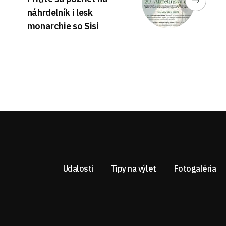
náhrdelník i lesk
monarchie so Sisi
Udalosti
Tipy na výlet
Fotogaléria