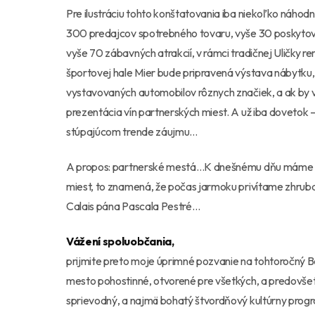
Pre ilustráciu tohto konštatovania iba niekoľko náhod
300 predajcov spotrebného tovaru, vyše 30 poskytova
vyše 70 zábavných atrakcií, v rámci tradičnej Uličky r
športovej hale Mier bude pripravená výstava nábytku,
vystavovaných automobilov rôznych značiek, a ak by v
prezentácia vín partnerských miest. A už iba dovetok – č
stúpajúcom trende záujmu…
A propos: partnerské mestá…K dnešnému dňu máme ofi
miest, to znamená, že počas jarmoku privítame zhruba
Calais pána Pascala Pestré…
Vážení spoluobčania,
prijmite preto moje úprimné pozvanie na tohtoročný B
mesto pohostinné, otvorené pre všetkých, a predovšetk
sprievodný, a najmä bohatý štvordňový kultúrny prog