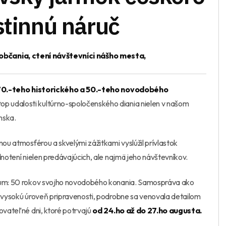
stinnú náruč
uobčania, ctení návštevníci nášho mesta,
0.-teho historického a 50.-teho novodobého
top udalosti kultúrno-spoločenského diania nielen v našom
nska.
nou atmosférou a skvelými zážitkami vyslúžil prívlastok
dnotení nielen predávajúcich, ale najmä jeho návštevníkov.
leum: 50 rokov svojho novodobého konania. Samospráva ako
ľ vysokú úroveň pripravenosti, podrobne sa venovala detailom
ovateľné dni, ktoré potrvajú
od 24.ho až do 27.ho augusta.