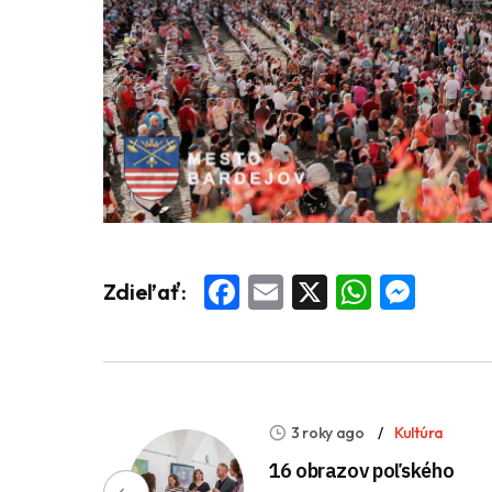
Facebook
Email
X
Whats
Mess
Zdieľať:
3 roky ago
Kultúra
16 obrazov poľského