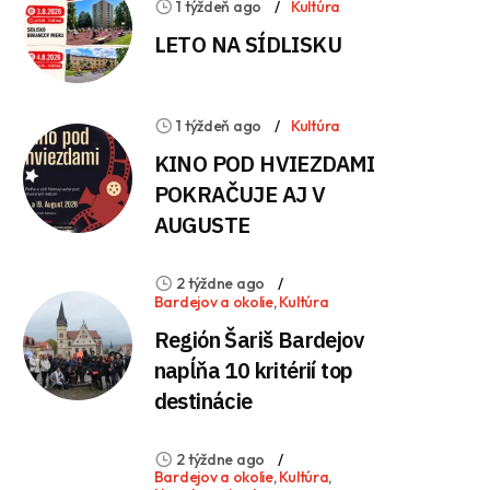
1 týždeň ago
Kultúra
LETO NA SÍDLISKU
1 týždeň ago
Kultúra
KINO POD HVIEZDAMI
POKRAČUJE AJ V
AUGUSTE
2 týždne ago
Bardejov a okolie
,
Kultúra
Región Šariš Bardejov
napĺňa 10 kritérií top
destinácie
2 týždne ago
Bardejov a okolie
,
Kultúra
,