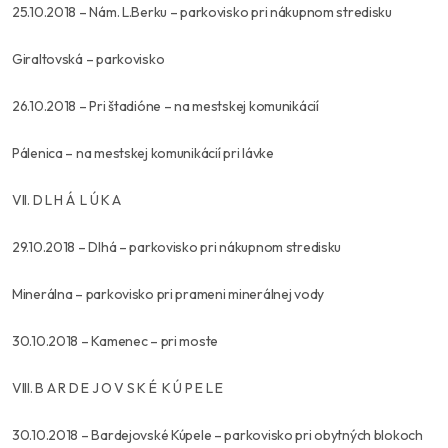
25.10.2018 – Nám. L.Berku – parkovisko pri nákupnom stredisku
Giraltovská – parkovisko
26.10.2018 – Pri štadióne – na mestskej komunikácií
Pálenica – na mestskej komunikácií pri lávke
VII. D L H Á L Ú K A
29.10.2018 – Dlhá – parkovisko pri nákupnom stredisku
Minerálna – parkovisko pri prameni minerálnej vody
30.10.2018 – Kamenec – pri moste
VIII. B A R D E J O V S K É K Ú P E L E
30.10.2018 – Bardejovské Kúpele – parkovisko pri obytných blokoch