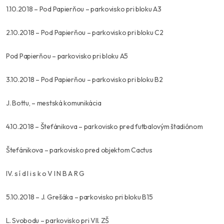
1.10.2018 – Pod Papierňou – parkovisko pri bloku A3
2.10.2018 – Pod Papierňou – parkovisko pri bloku C2
Pod Papierňou – parkovisko pri bloku A5
3.10.2018 – Pod Papierňou – parkovisko pri bloku B2
J. Bottu, – mestská komunikácia
4.10.2018 – Štefánikova – parkovisko pred futbalovým štadiónom
Štefánikova – parkovisko pred objektom Cactus
IV. s í d l i s k o V I N B A R G
5.10.2018 – J. Grešáka – parkovisko pri bloku B15
L. Svobodu – parkovisko pri VII. ZŠ