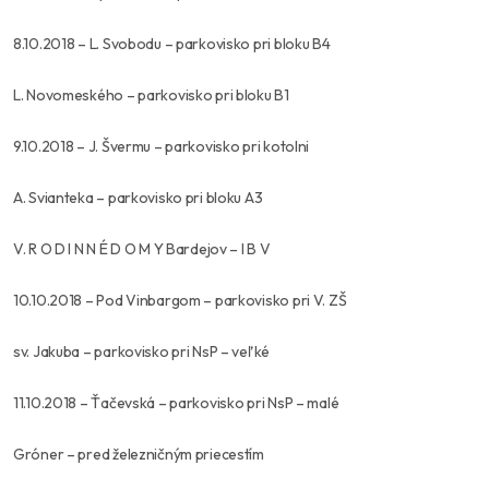
8.10.2018 – L. Svobodu – parkovisko pri bloku B4
L. Novomeského – parkovisko pri bloku B1
9.10.2018 – J. Švermu – parkovisko pri kotolni
A. Svianteka – parkovisko pri bloku A3
V. R O D I N N É D O M Y Bardejov – I B V
10.10.2018 – Pod Vinbargom – parkovisko pri V. ZŠ
sv. Jakuba – parkovisko pri NsP – veľké
11.10.2018 – Ťačevská – parkovisko pri NsP – malé
Gróner – pred železničným priecestím