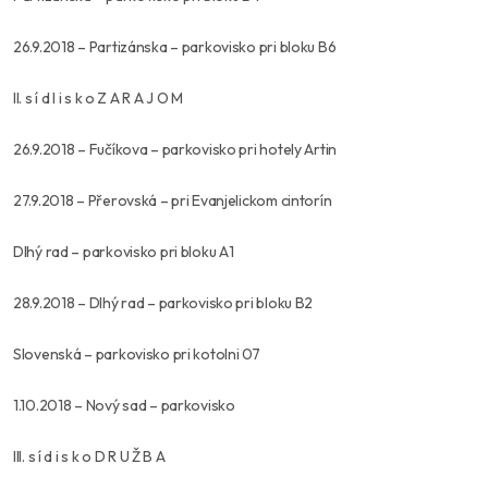
26.9.2018 – Partizánska – parkovisko pri bloku B6
II. s í d l i s k o Z A R A J O M
26.9.2018 – Fučíkova – parkovisko pri hotely Artin
27.9.2018 – Přerovská – pri Evanjelickom cintorín
Dlhý rad – parkovisko pri bloku A1
28.9.2018 – Dlhý rad – parkovisko pri bloku B2
Slovenská – parkovisko pri kotolni 07
1.10.2018 – Nový sad – parkovisko
III. s í d i s k o D R U Ž B A