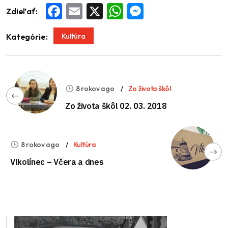
Zdieľať:
Facebook
Email
X
WhatsApp
Messenger
Kultúra
Kategórie:
8 rokov ago
Zo života škôl
Zo života škôl 02. 03. 2018
8 rokov ago
Kultúra
Vlkolínec – Včera a dnes