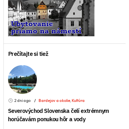
Prečítajte si tiež
2 dni ago
Bardejov a okolie
,
Kultúra
Severovýchod Slovenska čelí extrémnym
horúčavám ponukou hôr a vody