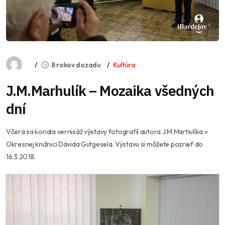
8 rokov dozadu
Kultúra
J.M.Marhulík – Mozaika všedných
dní
Včera sa konala vernisáž výstavy fotografií autora J.M.Marhulíka v
Okresnej knižnici Dávida Gutgesela. Výstavu si môžete pozrieť do
16.3.2018.