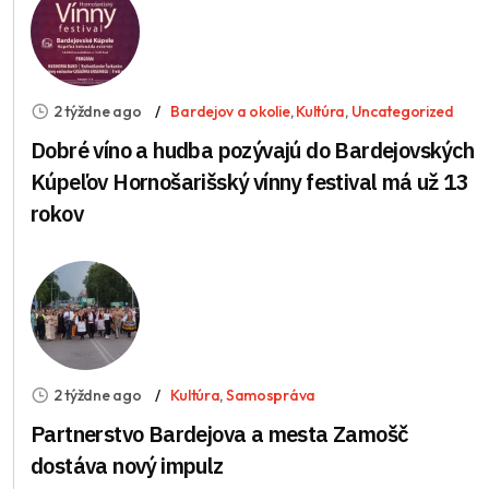
2 týždne ago
Bardejov a okolie
,
Kultúra
,
Uncategorized
Dobré víno a hudba pozývajú do Bardejovských
Kúpeľov Hornošarišský vínny festival má už 13
rokov
2 týždne ago
Kultúra
,
Samospráva
Partnerstvo Bardejova a mesta Zamošč
dostáva nový impulz