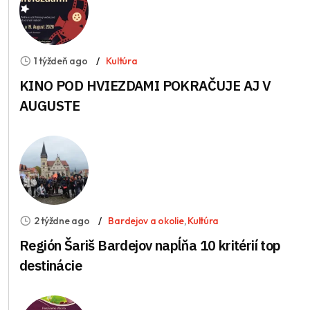
1 týždeň ago
Kultúra
KINO POD HVIEZDAMI POKRAČUJE AJ V
AUGUSTE
2 týždne ago
Bardejov a okolie
,
Kultúra
Región Šariš Bardejov napĺňa 10 kritérií top
destinácie