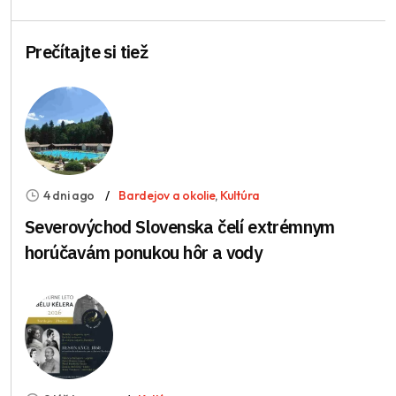
Prečítajte si tiež
4 dni ago
Bardejov a okolie
,
Kultúra
Severovýchod Slovenska čelí extrémnym
horúčavám ponukou hôr a vody