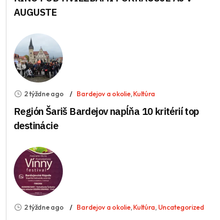
AUGUSTE
2 týždne ago
Bardejov a okolie
,
Kultúra
Región Šariš Bardejov napĺňa 10 kritérií top
destinácie
2 týždne ago
Bardejov a okolie
,
Kultúra
,
Uncategorized