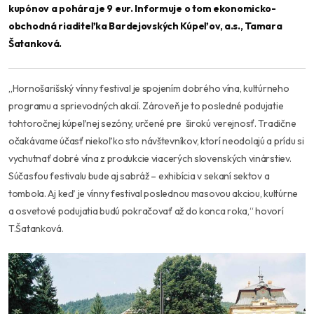
kupónov a pohára je 9 eur. Informuje o tom ekonomicko-
obchodná riaditeľka Bardejovských Kúpeľov, a.s., Tamara
Šatanková.
„Hornošarišský vínny festival je spojením dobrého vína, kultúrneho
programu a sprievodných akcií. Zároveň je to posledné podujatie
tohtoročnej kúpeľnej sezóny, určené pre širokú verejnosť. Tradične
očakávame účasť niekoľko sto návštevníkov, ktorí neodolajú a prídu si
vychutnať dobré vína z produkcie viacerých slovenských vinárstiev.
Súčasťou festivalu bude aj sabráž – exhibícia v sekaní sektov a
tombola. Aj keď je vínny festival poslednou masovou akciou, kultúrne
a osvetové podujatia budú pokračovať až do konca roka,“
hovorí
T.Šatanková.