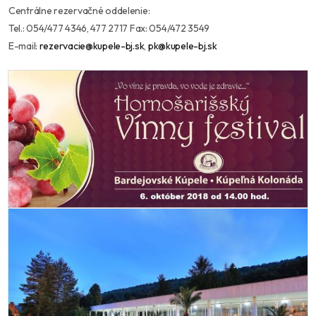
Centrálne rezervačné oddelenie:
Tel.: 054/477 4346, 477 2717 Fax: 054/472 3549
E-mail:
rezervacie@kupele-bj.sk
,
pk@kupele-bj.sk