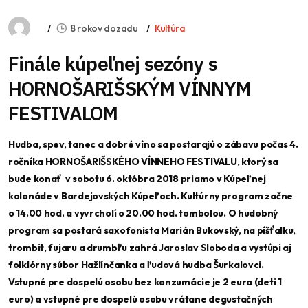
8 rokov dozadu
Kultúra
Finále kúpeľnej sezóny s
HORNOŠARIŠSKÝM VÍNNYM
FESTIVALOM
Hudba, spev, tanec a dobré víno sa postarajú o zábavu počas 4.
ročníka HORNOŠARIŠSKÉHO VÍNNEHO FESTIVALU, ktorý sa
bude konať v sobotu 6. októbra 2018 priamo v Kúpeľnej
kolonáde v Bardejovských Kúpeľoch. Kultúrny program začne
o 14.00 hod. a vyvrcholí o 20.00 hod. tombolou. O hudobný
program sa postará saxofonista Marián Bukovský, na píšťalku,
trombit, fujaru a drumbľu zahrá Jaroslav Sloboda a vystúpi aj
folklórny súbor Hažlínčanka a ľudová hudba Šurkalovci.
Vstupné pre dospelú osobu bez konzumácie je 2 eura (deti 1
euro) a vstupné pre dospelú osobu vrátane degustačných