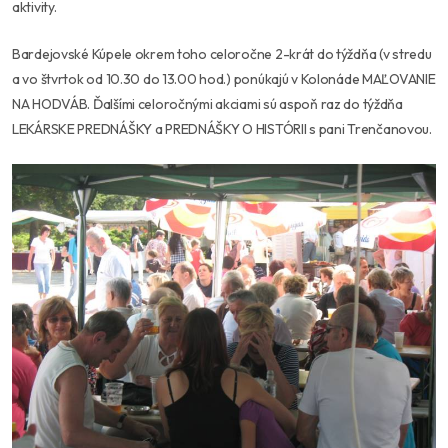
aktivity.
Bardejovské Kúpele okrem toho celoročne 2-krát do týždňa (v stredu
a vo štvrtok od 10.30 do 13.00 hod.) ponúkajú v Kolonáde MAĽOVANIE
NA HODVÁB. Ďalšími celoročnými akciami sú aspoň raz do týždňa
LEKÁRSKE PREDNÁŠKY a PREDNÁŠKY O HISTÓRII s pani Trenčanovou.