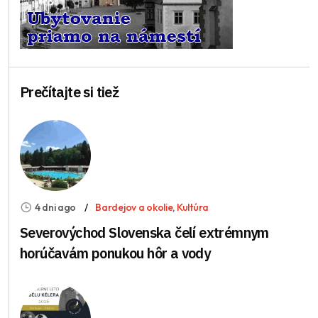
Prečítajte si tiež
4 dni ago
Bardejov a okolie
,
Kultúra
Severovýchod Slovenska čelí extrémnym
horúčavám ponukou hôr a vody