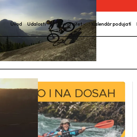
Úvod
Udalosti
Tipy na výlet
Kalendár podujatí