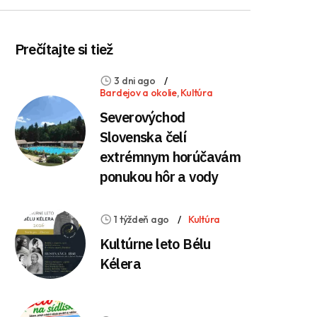
Prečítajte si tiež
3 dni ago
Bardejov a okolie
,
Kultúra
Severovýchod
Slovenska čelí
extrémnym horúčavám
ponukou hôr a vody
1 týždeň ago
Kultúra
Kultúrne leto Bélu
Kélera