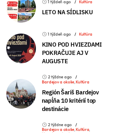
1 týždeň ago
Kultúra
LETO NA SÍDLISKU
1 týždeň ago
Kultúra
KINO POD HVIEZDAMI
POKRAČUJE AJ V
AUGUSTE
2 týždne ago
Bardejov a okolie
,
Kultúra
Región Šariš Bardejov
napĺňa 10 kritérií top
destinácie
2 týždne ago
Bardejov a okolie
,
Kultúra
,