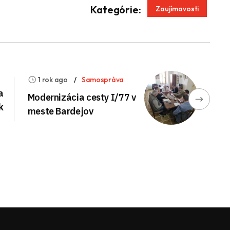
App
enger
Kategórie:
Zaujímavosti
1 rok ago
Samospráva
a
Modernizácia cesty I/77 v
k
meste Bardejov