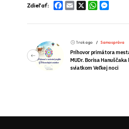
Facebook
Email
X
Whats
Mess
Zdieľať:
1 rok ago
Samospráva
Príhovor primátora mest
MUDr. Borisa Hanuščaka 
sviatkom Veľkej noci