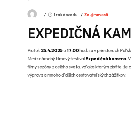
1 rok dozadu
Zaujímavosti
EXPEDIČNÁ KA
Piatok
25.4.2025
o
17:00
hod. sa v priestoroch Poľ
Medzinárodný filmový festival
Expedičná kamera
. 
filmy sezóny z celého sveta, vďaka ktorým zistíte, ž
výprava a mnoho ďalších cestovateľských zážitkov.