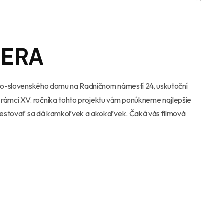
MERA
sko-slovenského domu na Radničnom námestí 24, uskutoční
V rámci XV. ročníka tohto projektu vám ponúkneme najlepšie
e cestovať sa dá kamkoľvek a akokoľvek. Čaká vás filmová