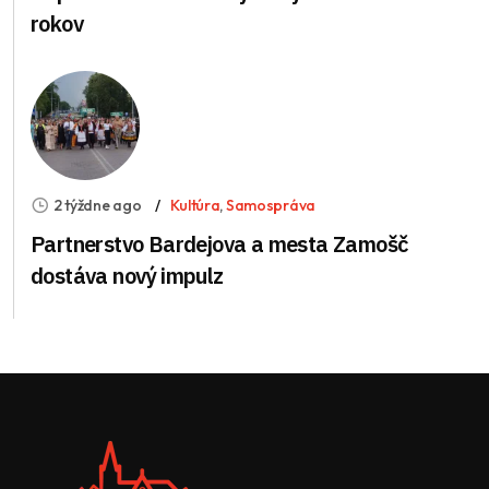
rokov
2 týždne ago
Kultúra
,
Samospráva
Partnerstvo Bardejova a mesta Zamošč
dostáva nový impulz