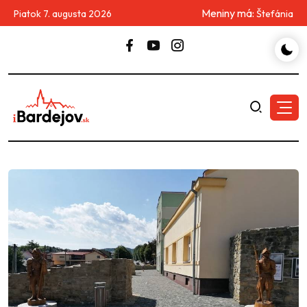
Meniny má:
Piatok 7. augusta 2026
Štefánia