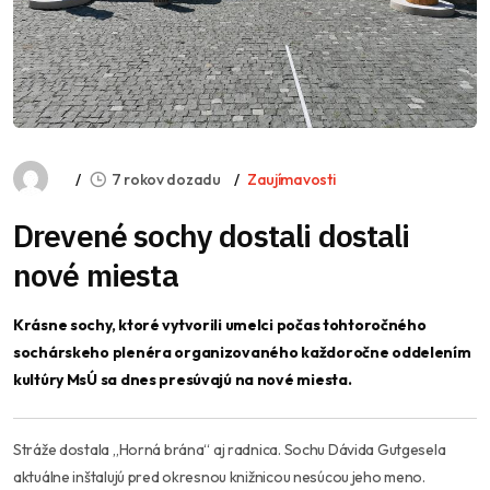
7 rokov dozadu
Zaujímavosti
Drevené sochy dostali dostali
nové miesta
Krásne sochy, ktoré vytvorili umelci počas tohtoročného
sochárskeho plenéra organizovaného každoročne oddelením
kultúry MsÚ sa dnes presúvajú na nové miesta.
Stráže dostala „Horná brána“ aj radnica. Sochu Dávida Gutgesela
aktuálne inštalujú pred okresnou knižnicou nesúcou jeho meno.