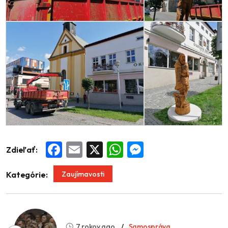
Zdieľať:
Facebook
Email
X
WhatsApp
Messenger
Zaujímavosti
Kategórie:
7 rokov ago
Samospráva