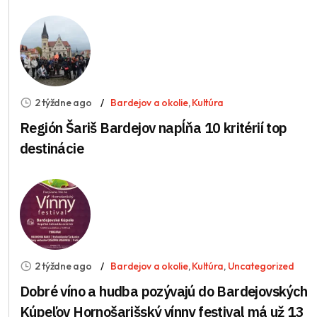
2 týždne ago
Bardejov a okolie
,
Kultúra
Región Šariš Bardejov napĺňa 10 kritérií top
destinácie
2 týždne ago
Bardejov a okolie
,
Kultúra
,
Uncategorized
Dobré víno a hudba pozývajú do Bardejovských
Kúpeľov Hornošarišský vínny festival má už 13