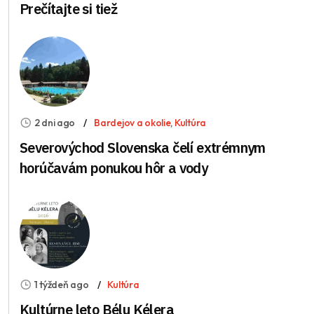
Prečítajte si tiež
2 dni ago
Bardejov a okolie
,
Kultúra
Severovýchod Slovenska čelí extrémnym
horúčavám ponukou hôr a vody
1 týždeň ago
Kultúra
Kultúrne leto Bélu Kélera