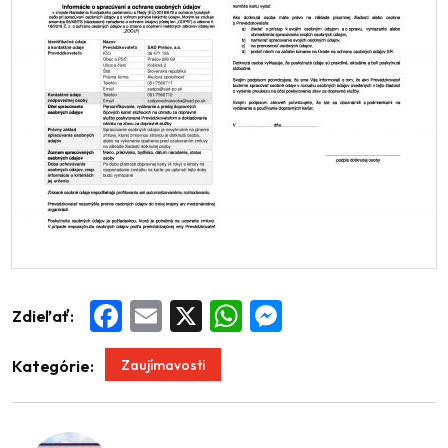
Zdieľať:
Facebook
Email
X
WhatsApp
Messenger
Zaujímavosti
Kategórie: