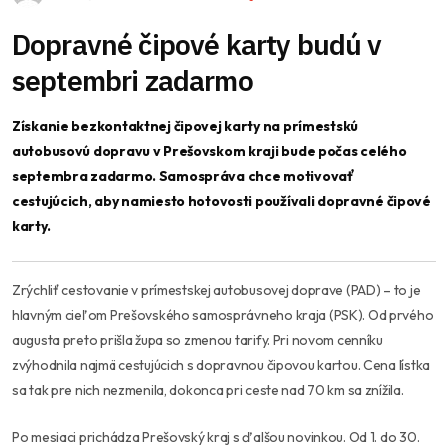
Dopravné čipové karty budú v
septembri zadarmo
Získanie bezkontaktnej čipovej karty na prímestskú
autobusovú dopravu v Prešovskom kraji bude počas celého
septembra zadarmo. Samospráva chce motivovať
cestujúcich, aby namiesto hotovosti používali dopravné čipové
karty.
Zrýchliť cestovanie v prímestskej autobusovej doprave (PAD) – to je
hlavným cieľom Prešovského samosprávneho kraja (PSK). Od prvého
augusta preto prišla župa so zmenou tarify. Pri novom cenníku
zvýhodnila najmä cestujúcich s dopravnou čipovou kartou. Cena lístka
sa tak pre nich nezmenila, dokonca pri ceste nad 70 km sa znížila.
Po mesiaci prichádza Prešovský kraj s ďalšou novinkou. Od 1. do 30.