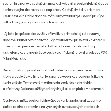
septembra ponúka cestujúcim možnosť vybaviť si bezkontaktnú čipovú
kartu u svojho dopravcu bez poplatkov. Cestujúcim tak v priemere
ušetrí šesť eur. Ďalšie financie môžu obyvatelia kraja usporiť pri kúpe
lístka, ktorý je s dopravnou kartou lacnejší.
„Aj toto je spôsob ako zvyšovať kvalitu v prímestskej autobusovej
doprave. Platba bezkontaktnou čipovou kartou prispieva k skráteniu
času pri zakúpení cestovného lístka a v konečnom dôsledku aj
k skráteniu cestovného času cestujúcich,“
skonštatoval predseda PSK
Milan Majerský.
Bezkontaktná čipová karta slúži ako elektronická peňaženka. Suma,
ktorú si cestujúci vloží na kartu, sa pri zakúpení cestovného lístka na
karte znižuje. Tento systém odbavenia cestujúceho je rýchly
a efektívny. Dokonca až štyrikrát rýchlejší ako pri platbe v hotovosti.
Cestujúci si môže bezkontaktnú čipovú kartu zaobstarať zadarmo
počas celého septembra na vybraných autobusových staniciach