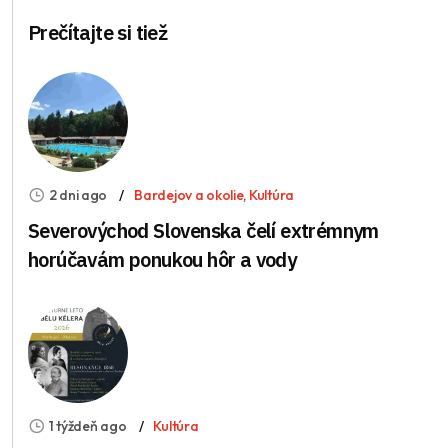
Prečítajte si tiež
2 dni ago
Bardejov a okolie
,
Kultúra
Severovýchod Slovenska čelí extrémnym
horúčavám ponukou hôr a vody
1 týždeň ago
Kultúra