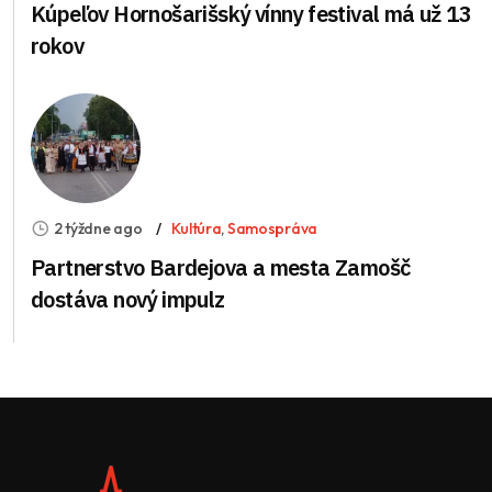
Kúpeľov Hornošarišský vínny festival má už 13
rokov
2 týždne ago
Kultúra
,
Samospráva
Partnerstvo Bardejova a mesta Zamošč
dostáva nový impulz