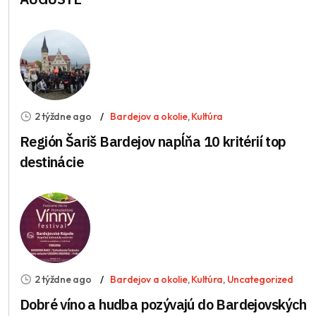
2 týždne ago
Bardejov a okolie
,
Kultúra
Región Šariš Bardejov napĺňa 10 kritérií top
destinácie
2 týždne ago
Bardejov a okolie
,
Kultúra
,
Uncategorized
Dobré víno a hudba pozývajú do Bardejovských