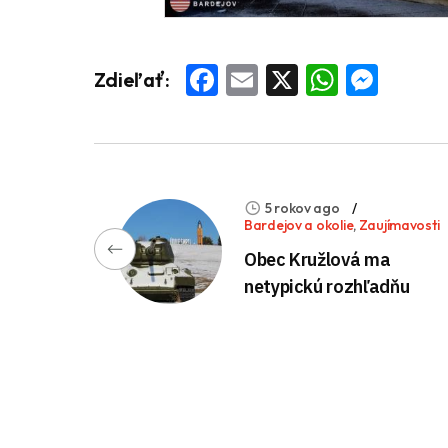
Facebook
Email
X
Whats
Mess
Zdieľať:
5 rokov ago
Bardejov a okolie
,
Zaujímavosti
Obec Kružlová ma
netypickú rozhľadňu