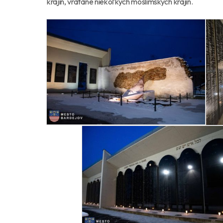
krajín, vrátane niekoľkých moslimských krajín.