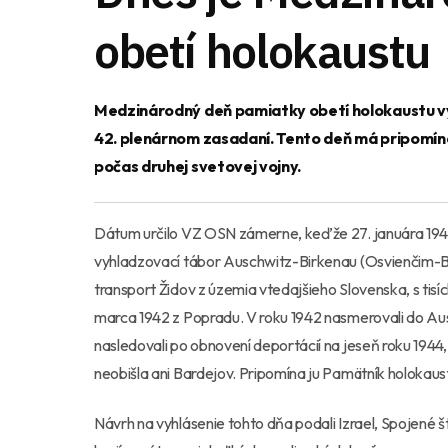
obetí holokaustu
Medzinárodný deň pamiatky obetí holokaustu v
42. plenárnom zasadaní. Tento deň má pripomína
počas druhej svetovej vojny.
Dátum určilo VZ OSN zámerne, keďže 27. januára 194
vyhladzovací tábor Auschwitz-Birkenau (Osvienčim-Br
transport Židov z územia vtedajšieho Slovenska, s tisíc
marca 1942 z Popradu. V roku 1942 nasmerovali do Aus
nasledovali po obnovení deportácií na jeseň roku 194
neobišla ani Bardejov. Pripomína ju Pamätník holokaustu
Návrh na vyhlásenie tohto dňa podali Izrael, Spojené š