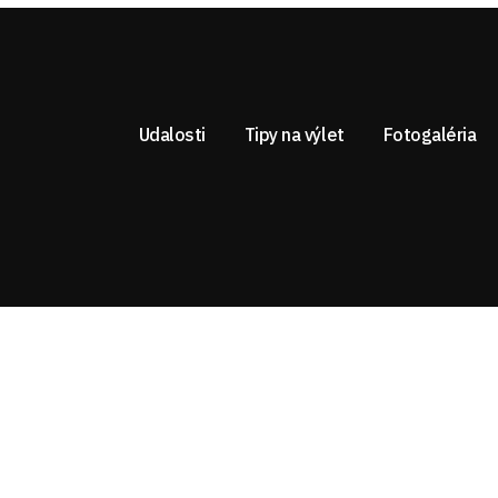
Udalosti
Tipy na výlet
Fotogaléria