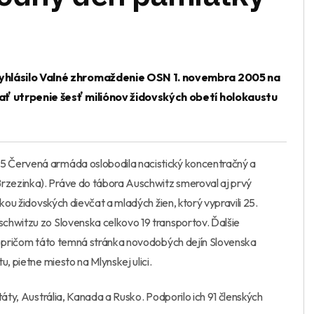
yhlásilo Valné zhromaždenie OSN 1. novembra 2005 na
ť utrpenie šesť miliónov židovských obetí holokaustu
5 Červená armáda oslobodila nacistický koncentračný a
zezinka). Práve do tábora Auschwitz smeroval aj prvý
kou židovských dievčat a mladých žien, ktorý vypravili 25.
chwitzu zo Slovenska celkovo 19 transportov. Ďalšie
4, pričom táto temná stránka novodobých dejín Slovenska
, pietne miesto na Mlynskej ulici.
táty, Austrália, Kanada a Rusko. Podporilo ich 91 členských