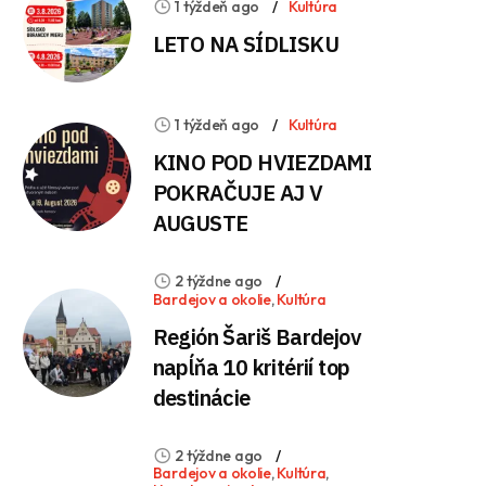
1 týždeň ago
Kultúra
LETO NA SÍDLISKU
1 týždeň ago
Kultúra
KINO POD HVIEZDAMI
POKRAČUJE AJ V
AUGUSTE
2 týždne ago
Bardejov a okolie
,
Kultúra
Región Šariš Bardejov
napĺňa 10 kritérií top
destinácie
2 týždne ago
Bardejov a okolie
,
Kultúra
,