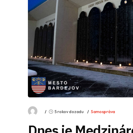
5 rokov dozadu
Samospráva
Dnes je Medziná