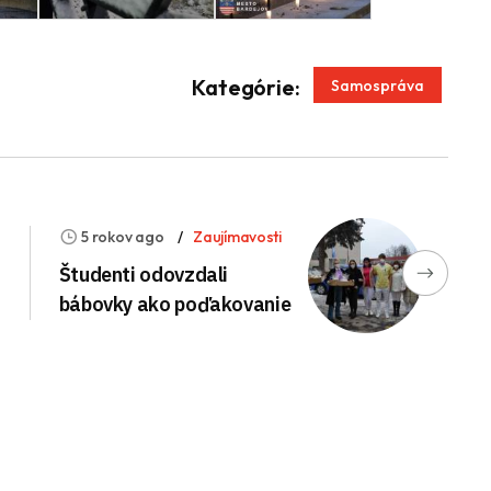
App
enger
Kategórie:
Samospráva
5 rokov ago
Zaujímavosti
Študenti odovzdali
bábovky ako poďakovanie