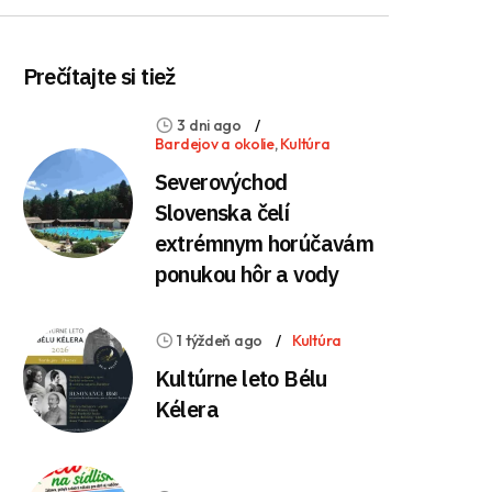
Prečítajte si tiež
3 dni ago
Bardejov a okolie
,
Kultúra
Severovýchod
Slovenska čelí
extrémnym horúčavám
ponukou hôr a vody
1 týždeň ago
Kultúra
Kultúrne leto Bélu
Kélera