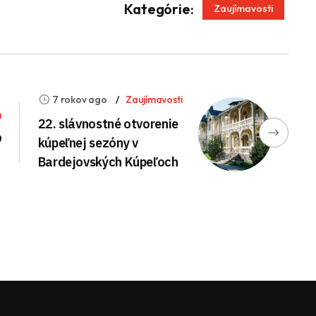
App
enger
Kategórie:
Zaujímavosti
7 rokov ago
Zaujímavosti
a
22. slávnostné otvorenie
9
kúpeľnej sezóny v
Bardejovských Kúpeľoch