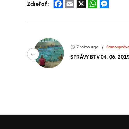
Facebook
Email
X
Whats
Mess
Zdieľať:
7 rokov ago
Samospráv
SPRÁVY BTV 04. 06. 201