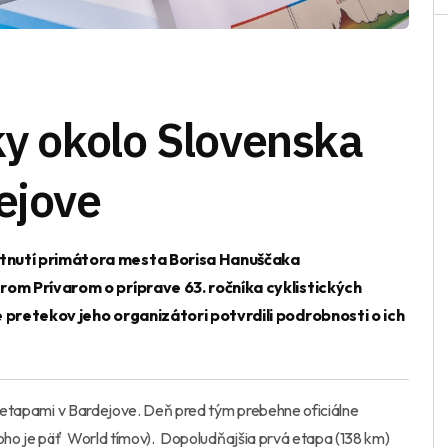
ky okolo Slovenska
ejove
tnutí primátora mesta Borisa Hanuščaka
rom Prívarom o príprave 63. ročníka cyklistických
 pretekov jeho organizátori potvrdili podrobnosti o ich
l etapami v Bardejove. Deň pred tým prebehne oficiálne
oho je päť World tímov). Dopoludňajšia prvá etapa (138 km)