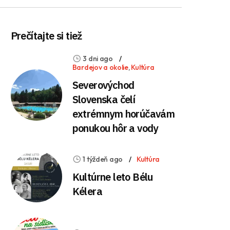
Prečítajte si tiež
3 dni ago
Bardejov a okolie
,
Kultúra
Severovýchod
Slovenska čelí
extrémnym horúčavám
ponukou hôr a vody
1 týždeň ago
Kultúra
Kultúrne leto Bélu
Kélera