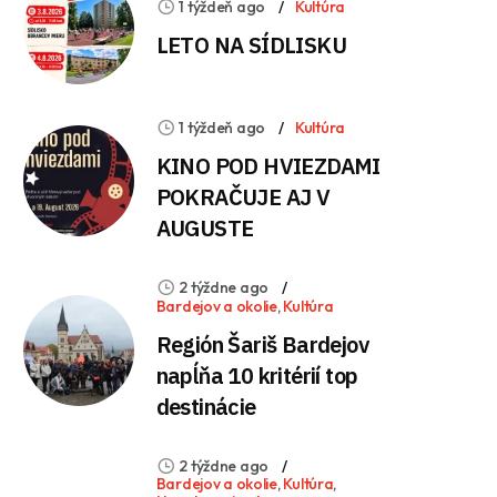
1 týždeň ago
Kultúra
LETO NA SÍDLISKU
1 týždeň ago
Kultúra
KINO POD HVIEZDAMI
POKRAČUJE AJ V
AUGUSTE
2 týždne ago
Bardejov a okolie
,
Kultúra
Región Šariš Bardejov
napĺňa 10 kritérií top
destinácie
2 týždne ago
Bardejov a okolie
,
Kultúra
,