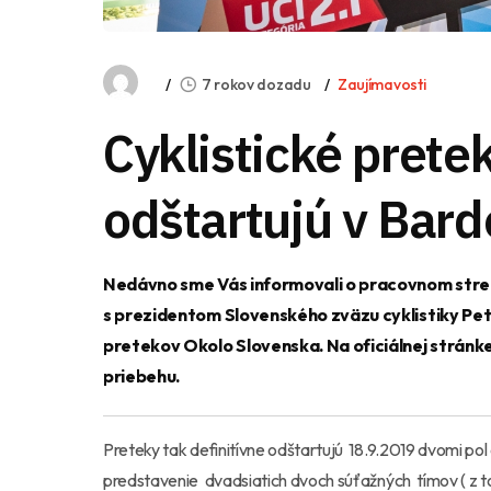
7 rokov dozadu
Zaujímavosti
Cyklistické prete
odštartujú v Bard
Nedávno sme Vás informovali o pracovnom stre
s prezidentom Slovenského zväzu cyklistiky Pet
pretekov Okolo Slovenska. Na oficiálnej stránke
priebehu.
Preteky tak definitívne odštartujú 18.9.2019 dvomi po
predstavenie dvadsiatich dvoch súťažných tímov ( z t