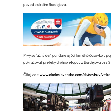
povedie okolím Bardejova.
Prvý súťažný deň ponúkne aj 6,7 km dlhú časovku v po
pokračovať preteky druhou etapou z Bardejova cez S
Čítaj viac:
www.okoloslovenska.com/sk/novinky/velke