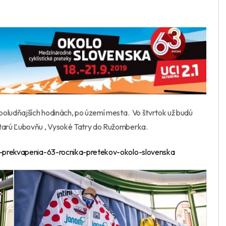
poludňajších hodinách, po území mesta. Vo štvrtok už budú
tarú Ľubovňu , Vysoké Tatry do Ružomberka.
-prekvapenia-63-rocnika-pretekov-okolo-slovenska