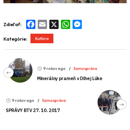
Zdieľať:
Facebook
Email
X
WhatsApp
Messenger
Kultúra
Kategórie:
9 rokov ago
Samospráva
Minerálny prameň v Dlhej Lúke
9 rokov ago
Samospráva
SPRÁVY BTV 27. 10. 2017