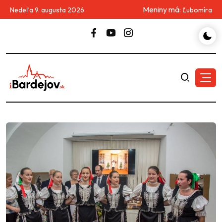
Meniny má:
Nedeľa 9. augusta 2026
Ľubomíra