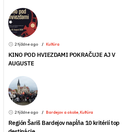
2 týždne ago
Kultúra
KINO POD HVIEZDAMI POKRAČUJE AJ V
AUGUSTE
2 týždne ago
Bardejov a okolie
,
Kultúra
Región Šariš Bardejov napĺňa 10 kritérií top
destinácie