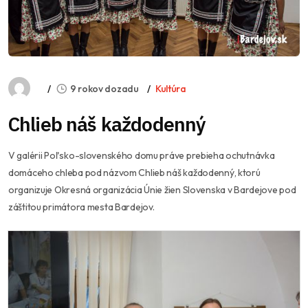
9 rokov dozadu
Kultúra
Chlieb náš každodenný
V galérii Poľsko-slovenského domu práve prebieha ochutnávka
domáceho chleba pod názvom Chlieb náš každodenný, ktorú
organizuje Okresná organizácia Únie žien Slovenska v Bardejove pod
záštitou primátora mesta Bardejov.