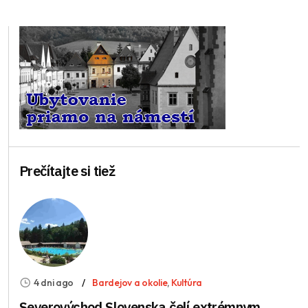
Prečítajte si tiež
4 dni ago
Bardejov a okolie
,
Kultúra
Severovýchod Slovenska čelí extrémnym