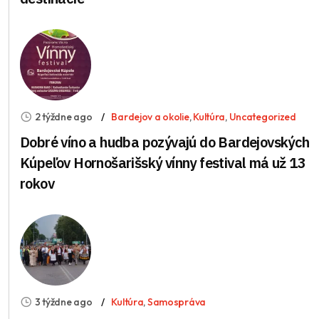
2 týždne ago
Bardejov a okolie
,
Kultúra
,
Uncategorized
Dobré víno a hudba pozývajú do Bardejovských
Kúpeľov Hornošarišský vínny festival má už 13
rokov
3 týždne ago
Kultúra
,
Samospráva