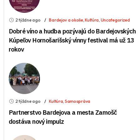
2 týždne ago
Bardejov a okolie
,
Kultúra
,
Uncategorized
Dobré víno a hudba pozývajú do Bardejovských
Kúpeľov Hornošarišský vínny festival má už 13
rokov
2 týždne ago
Kultúra
,
Samospráva
Partnerstvo Bardejova a mesta Zamošč
dostáva nový impulz