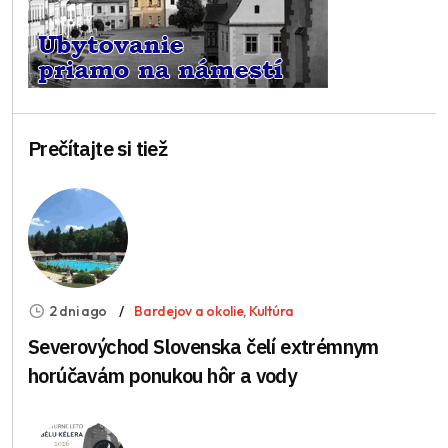
Prečítajte si tiež
2 dni ago
Bardejov a okolie
,
Kultúra
Severovýchod Slovenska čelí extrémnym
horúčavám ponukou hôr a vody