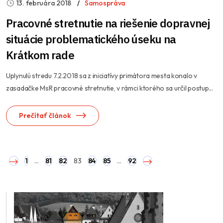
13. februára 2018
Samospráva
Pracovné stretnutie na riešenie dopravnej
situácie problematického úseku na
Krátkom rade
Uplynulú stredu 7.2.2018 sa z iniciatívy primátora mesta konalo v
zasadačke MsR pracovné stretnutie, v rámci ktorého sa určil postup...
Prečítať článok
1
…
81
82
83
84
85
…
92