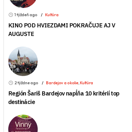
1 týždeň ago
Kultúra
KINO POD HVIEZDAMI POKRAČUJE AJ V
AUGUSTE
2 týždne ago
Bardejov a okolie
,
Kultúra
Región Šariš Bardejov napĺňa 10 kritérií top
destinácie