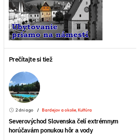
Prečítajte si tiež
2 dni ago
Bardejov a okolie
,
Kultúra
Severovýchod Slovenska čelí extrémnym
horúčavám ponukou hôr a vody