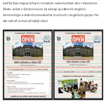
keďže žiaci majú prístup k rovnakým vedomostiam ako v klasickom
štúdiu, avšak s tým bonusom, že získajú aj odbornú anglickú
terminológiu a dobré komunikačné zručnosti v anglickom jazyku. No
ale vybrať si musí už každý sámJ.