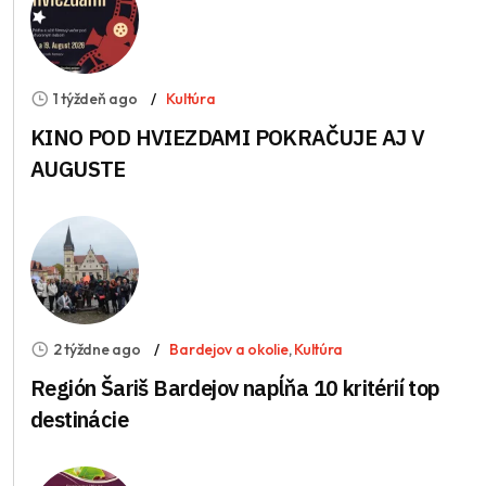
1 týždeň ago
Kultúra
KINO POD HVIEZDAMI POKRAČUJE AJ V
AUGUSTE
2 týždne ago
Bardejov a okolie
,
Kultúra
Región Šariš Bardejov napĺňa 10 kritérií top
destinácie