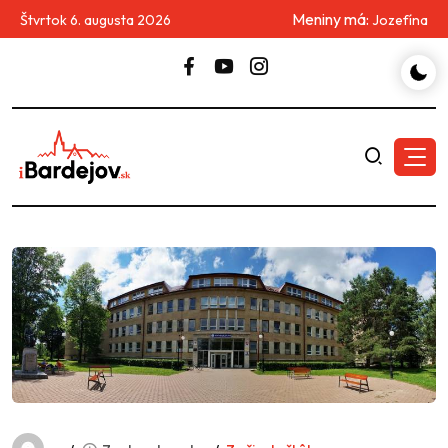
Meniny má:
Štvrtok 6. augusta 2026
Jozefína