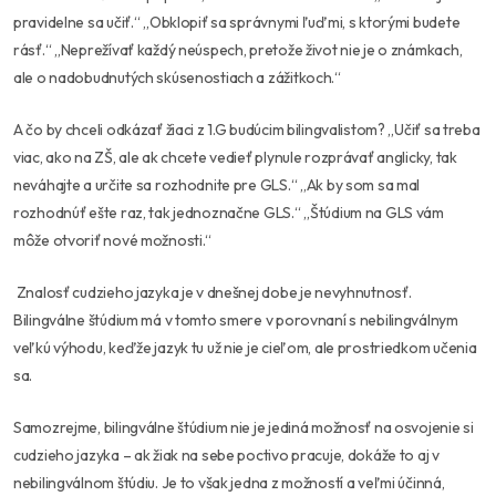
pravidelne sa učiť.“ „Obklopiť sa správnymi ľuďmi, s ktorými budete
rásť.“ „Neprežívať každý neúspech, pretože život nie je o známkach,
ale o nadobudnutých skúsenostiach a zážitkoch.“
A čo by chceli odkázať žiaci z 1.G budúcim bilingvalistom? „Učiť sa treba
viac, ako na ZŠ, ale ak chcete vedieť plynule rozprávať anglicky, tak
neváhajte a určite sa rozhodnite pre GLS.“ „Ak by som sa mal
rozhodnúť ešte raz, tak jednoznačne GLS.“ „Štúdium na GLS vám
môže otvoriť nové možnosti.“
Znalosť cudzieho jazyka je v dnešnej dobe je nevyhnutnosť.
Bilingválne štúdium má v tomto smere v porovnaní s nebilingválnym
veľkú výhodu, keďže jazyk tu už nie je cieľom, ale prostriedkom učenia
sa.
Samozrejme, bilingválne štúdium nie je jediná možnosť na osvojenie si
cudzieho jazyka – ak žiak na sebe poctivo pracuje, dokáže to aj v
nebilingválnom štúdiu. Je to však jedna z možností a veľmi účinná,