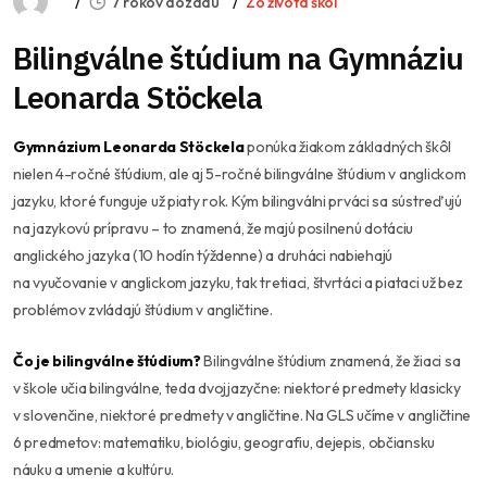
7 rokov dozadu
Zo života škôl
Bilingválne štúdium na Gymnáziu
Leonarda Stöckela
Gymnázium Leonarda Stöckela
ponúka žiakom základných škôl
nielen 4-ročné štúdium, ale aj 5-ročné bilingválne štúdium v anglickom
jazyku, ktoré funguje už piaty rok. Kým bilingválni prváci sa sústreďujú
na jazykovú prípravu – to znamená, že majú posilnenú dotáciu
anglického jazyka (10 hodín týždenne) a druháci nabiehajú
na vyučovanie v anglickom jazyku, tak tretiaci, štvrtáci a piataci už bez
problémov zvládajú štúdium v angličtine.
Čo je bilingválne štúdium?
Bilingválne štúdium znamená, že žiaci sa
v škole učia bilingválne, teda dvojjazyčne: niektoré predmety klasicky
v slovenčine, niektoré predmety v angličtine. Na GLS učíme v angličtine
6 predmetov: matematiku, biológiu, geografiu, dejepis, občiansku
náuku a umenie a kultúru.