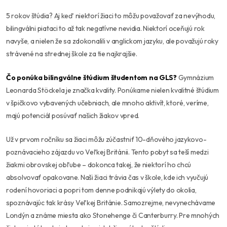
5 rokov štúdia? Aj keď niektorí žiaci to môžu považovať za nevýhodu,
bilingválni piataci to až tak negatívne nevidia. Niektorí oceňujú rok
navyše, a nielen že sa zdokonalili v anglickom jazyku, ale považujú roky
strávené na strednej škole za tie najkrajšie.
Čo ponúka bilingválne štúdium študentom na GLS?
Gymnázium
Leonarda Stöckela je značka kvality. Ponúkame nielen kvalitné štúdium
v špičkovo vybavených učebniach, ale mnoho aktivít, ktoré, veríme,
majú potenciál posúvať našich žiakov vpred.
Už v prvom ročníku sa žiaci môžu zúčastniť 10-dňového jazykovo-
poznávacieho zájazdu vo Veľkej Británii. Tento pobyt sa teší medzi
žiakmi obrovskej obľube – dokonca takej, že niektorí ho chcú
absolvovať opakovane. Naši žiaci trávia čas v škole, kde ich vyučujú
rodení hovoriaci a popri tom denne podnikajú výlety do okolia,
spoznávajúc tak krásy Veľkej Británie. Samozrejme, nevynechávame
Londýn a známe miesta ako Stonehenge či Canterburry. Pre mnohých