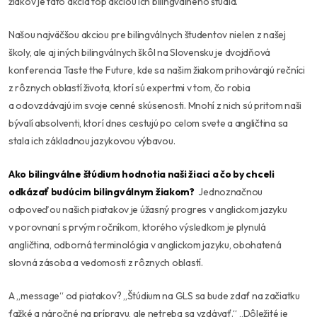
žiakov je táto akcia top akciou ich bilingválneho štúdia.
Našou najväčšou akciou pre bilingválnych študentov nielen z našej
školy, ale aj iných bilingválnych škôl na Slovensku je dvojdňová
konferencia Taste the Future, kde sa našim žiakom prihovárajú rečníci
z rôznych oblastí života, ktorí sú expertmi v tom, čo robia
a odovzdávajú im svoje cenné skúsenosti. Mnohí z nich sú pritom naši
bývalí absolventi, ktorí dnes cestujú po celom svete a angličtina sa
stala ich základnou jazykovou výbavou.
Ako bilingválne štúdium hodnotia naši žiaci a čo by chceli
odkázať budúcim bilingválnym žiakom?
Jednoznačnou
odpoveďou našich piatakov je úžasný progres v anglickom jazyku
v porovnaní s prvým ročníkom, ktorého výsledkom je plynulá
angličtina, odborná terminológia v anglickom jazyku, obohatená
slovná zásoba a vedomosti z rôznych oblastí.
A „message“ od piatakov? „Štúdium na GLS sa bude zdať na začiatku
ťažké a náročné na prípravu, ale netreba sa vzdávať.“ „Dôležité je