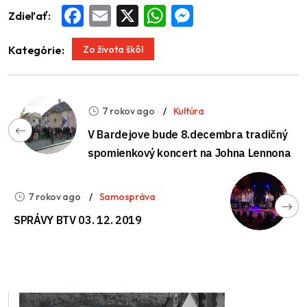
Zdieľať:
Facebook
Email
X
WhatsApp
Messenger
Zo života škôl
Kategórie:
7 rokov ago
Kultúra
V Bardejove bude 8.decembra tradičný
spomienkový koncert na Johna Lennona
7 rokov ago
Samospráva
SPRÁVY BTV 03. 12. 2019