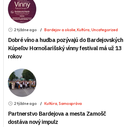
2 týždne ago
Bardejov a okolie
,
Kultúra
,
Uncategorized
Dobré víno a hudba pozývajú do Bardejovských
Kúpeľov Hornošarišský vínny festival má už 13
rokov
2 týždne ago
Kultúra
,
Samospráva
Partnerstvo Bardejova a mesta Zamošč
dostáva nový impulz