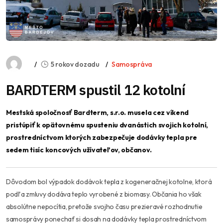
5 rokov dozadu
Samospráva
BARDTERM spustil 12 kotolní
Mestská spoločnosť Bardterm, s.r.o. musela cez víkend
pristúpiť k opätovnému spusteniu dvanástich svojich kotolní,
prostredníctvom ktorých zabezpečuje dodávky tepla pre
sedem tisíc koncových užívateľov, občanov.
Dôvodom bol výpadok dodávok tepla z kogeneračnej kotolne, ktorá
podľa zmluvy dodáva teplo vyrobené z biomasy. Občania ho však
absolútne nepocítia, pretože svojho času prezieravé rozhodnutie
samosprávy ponechať si dosah na dodávky tepla prostredníctvom