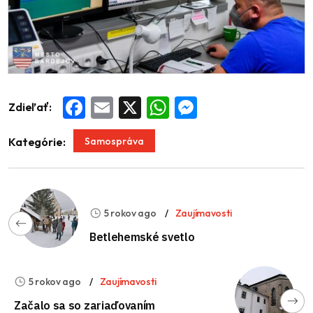
Zdieľať:
Facebook
Email
X
WhatsApp
Messenger
Samospráva
Kategórie:
5 rokov ago
Zaujímavosti
Betlehemské svetlo
5 rokov ago
Zaujímavosti
Začalo sa so zariaďovaním