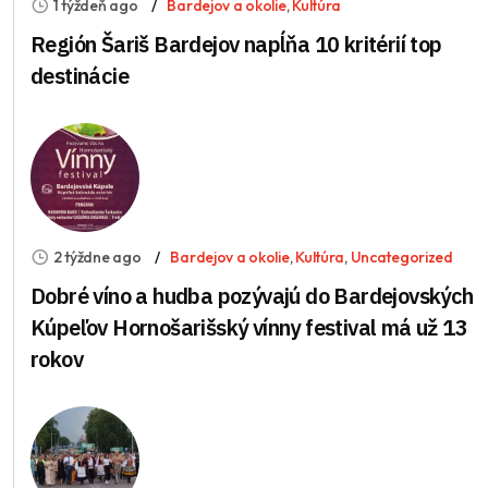
1 týždeň ago
Bardejov a okolie
,
Kultúra
Región Šariš Bardejov napĺňa 10 kritérií top
destinácie
2 týždne ago
Bardejov a okolie
,
Kultúra
,
Uncategorized
Dobré víno a hudba pozývajú do Bardejovských
Kúpeľov Hornošarišský vínny festival má už 13
rokov