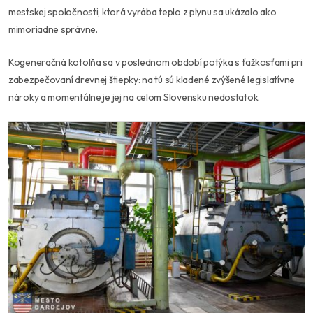
mestskej spoločnosti, ktorá vyrába teplo z plynu sa ukázalo ako
mimoriadne správne.
Kogeneračná kotolňa sa v poslednom období potýka s ťažkosťami pri
zabezpečovaní drevnej štiepky: na tú sú kladené zvýšené legislatívne
nároky a momentálne je jej na celom Slovensku nedostatok.