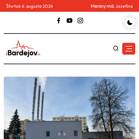
Meniny má:
Štvrtok 6. augusta 2026
Jozefína