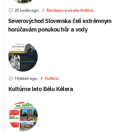
23 hodín ago
Bardejov a okolie
,
Kultúra
Severovýchod Slovenska čelí extrémnym
horúčavám ponukou hôr a vody
1 týždeň ago
Kultúra
Kultúrne leto Bélu Kélera