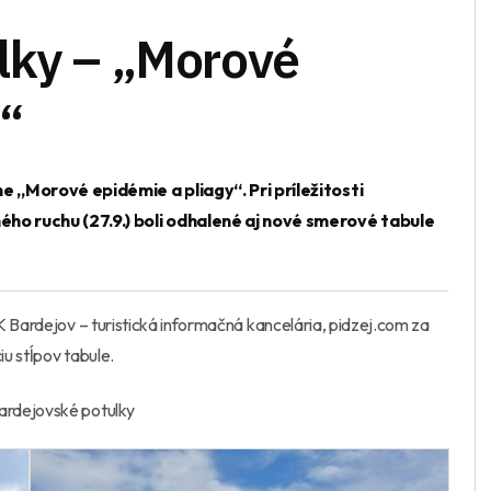
lky – „Morové
“
„Morové epidémie a pliagy“. Pri príležitosti
 ruchu (27.9.) boli odhalené aj nové smerové tabule
 Bardejov – turistická informačná kancelária, pidzej.com za
u stĺpov tabule.
ardejovské potulky