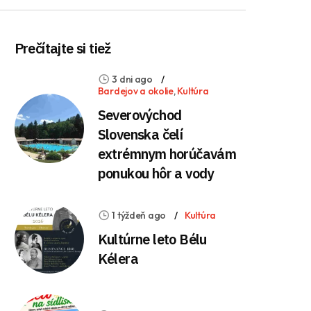
Prečítajte si tiež
3 dni ago
Bardejov a okolie
,
Kultúra
Severovýchod
Slovenska čelí
extrémnym horúčavám
ponukou hôr a vody
1 týždeň ago
Kultúra
Kultúrne leto Bélu
Kélera