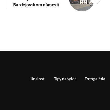
Bardejovskom námestí
Udalosti
Tipy na výlet
Fotogaléria