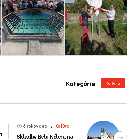
App
enger
Kategórie:
Kultúra
6 rokov ago
Kultúra
m
Skladby Bélu Kélera na