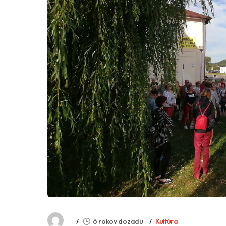
6 rokov dozadu
Kultúra