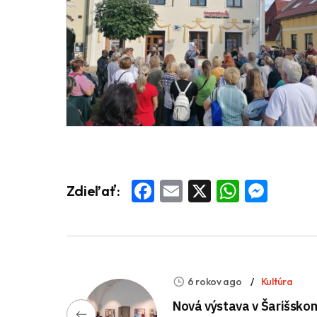
Facebook
Email
X
Whats
Mess
Zdieľať:
6 rokov ago
Kultúra
Nová výstava v Šarišsko