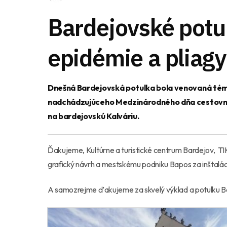
Bardejovské potu
epidémie a pliagy
Dnešná Bardejovská potulka bola venovaná téme 
nadchádzujúceho Medzinárodného dňa cestovného
na bardejovskú Kalváriu.
Ďakujeme, Kultúrne a turistické centrum Bardejov, TIK
grafický návrh a mestskému podniku Bapos za inštaláci
A samozrejme ďakujeme za skvelý výklad a potulku B