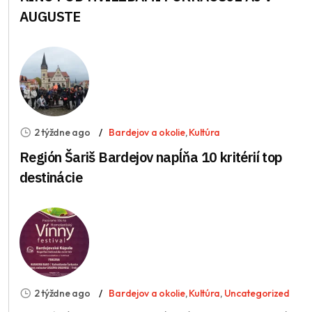
AUGUSTE
2 týždne ago
Bardejov a okolie
,
Kultúra
Región Šariš Bardejov napĺňa 10 kritérií top
destinácie
2 týždne ago
Bardejov a okolie
,
Kultúra
,
Uncategorized