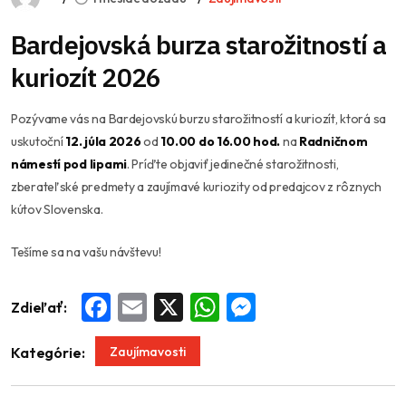
Bardejovská burza starožitností a
kuriozít 2026
Pozývame vás na Bardejovskú burzu starožitností a kuriozít, ktorá sa
uskutoční
12. júla 2026
od
10.00 do 16.00 hod.
na
Radničnom
námestí pod lipami
. Príďte objaviť jedinečné starožitnosti,
zberateľské predmety a zaujímavé kuriozity od predajcov z rôznych
kútov Slovenska.
Tešíme sa na vašu návštevu!
Zdieľať:
Facebook
Email
X
WhatsApp
Messenger
Zaujímavosti
Kategórie: