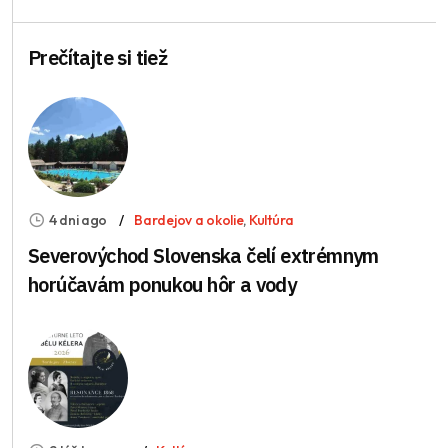
Prečítajte si tiež
4 dni ago
Bardejov a okolie
,
Kultúra
Severovýchod Slovenska čelí extrémnym
horúčavám ponukou hôr a vody