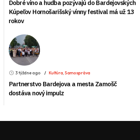
Dobré víno a hudba pozývajú do Bardejovských
Kúpeľov Hornošarišský vínny festival má už 13
rokov
3 týždne ago
Kultúra
,
Samospráva
Partnerstvo Bardejova a mesta Zamošč
dostáva nový impulz