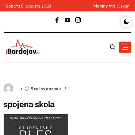
Meniny má:
Sobota 8. augusta 2026
Oskar
9 rokov dozadu
spojena skola