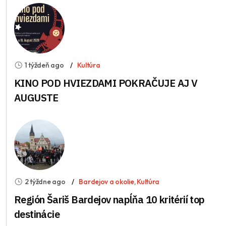
1 týždeň ago
Kultúra
KINO POD HVIEZDAMI POKRAČUJE AJ V
AUGUSTE
2 týždne ago
Bardejov a okolie
,
Kultúra
Región Šariš Bardejov napĺňa 10 kritérií top
destinácie