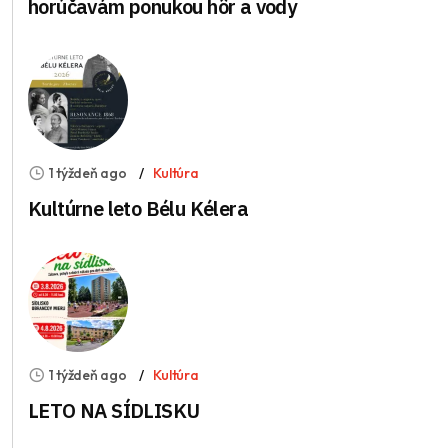
horúčavám ponukou hôr a vody
1 týždeň ago
Kultúra
Kultúrne leto Bélu Kélera
1 týždeň ago
Kultúra
LETO NA SÍDLISKU