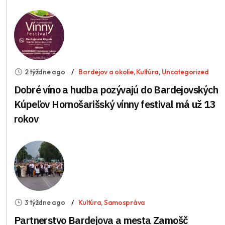
2 týždne ago
Bardejov a okolie
,
Kultúra
,
Uncategorized
Dobré víno a hudba pozývajú do Bardejovských
Kúpeľov Hornošarišský vínny festival má už 13
rokov
3 týždne ago
Kultúra
,
Samospráva
Partnerstvo Bardejova a mesta Zamošč