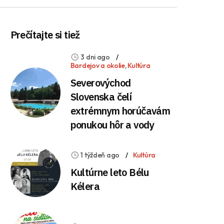
Prečítajte si tiež
3 dni ago
Bardejov a okolie
,
Kultúra
Severovýchod
Slovenska čelí
extrémnym horúčavám
ponukou hôr a vody
1 týždeň ago
Kultúra
Kultúrne leto Bélu
Kélera