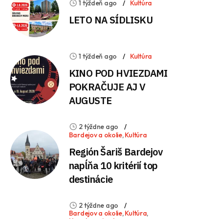
1 týždeň ago
Kultúra
LETO NA SÍDLISKU
1 týždeň ago
Kultúra
KINO POD HVIEZDAMI
POKRAČUJE AJ V
AUGUSTE
2 týždne ago
Bardejov a okolie
,
Kultúra
Región Šariš Bardejov
napĺňa 10 kritérií top
destinácie
2 týždne ago
Bardejov a okolie
,
Kultúra
,