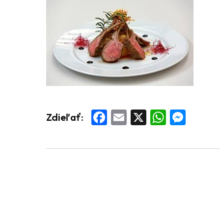
Facebook
Email
X
Whats
Mess
Zdieľať: