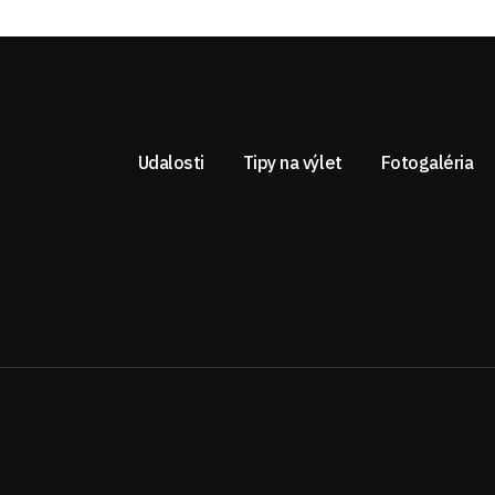
Udalosti
Tipy na výlet
Fotogaléria