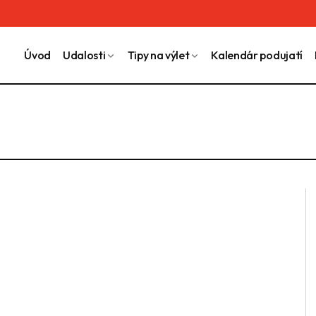
Úvod
Udalosti
Tipy na výlet
Kalendár podujatí