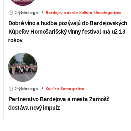
2 týždne ago
Bardejov a okolie
,
Kultúra
,
Uncategorized
Dobré víno a hudba pozývajú do Bardejovských
Kúpeľov Hornošarišský vínny festival má už 13
rokov
2 týždne ago
Kultúra
,
Samospráva
Partnerstvo Bardejova a mesta Zamošč
dostáva nový impulz