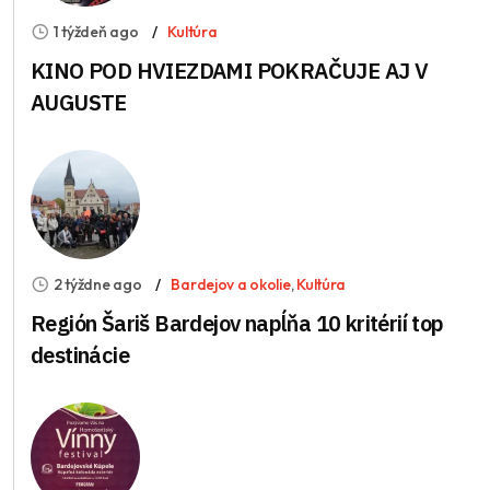
1 týždeň ago
Kultúra
KINO POD HVIEZDAMI POKRAČUJE AJ V
AUGUSTE
2 týždne ago
Bardejov a okolie
,
Kultúra
Región Šariš Bardejov napĺňa 10 kritérií top
destinácie