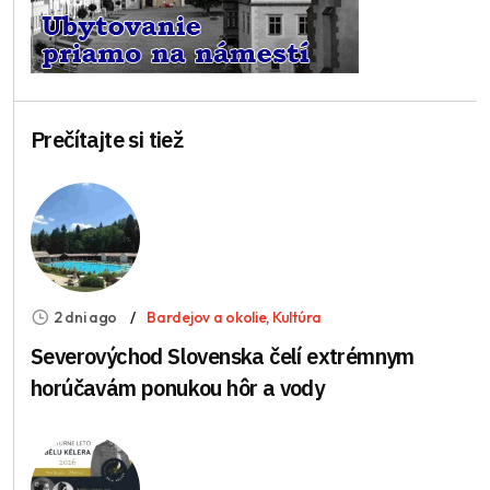
Prečítajte si tiež
2 dni ago
Bardejov a okolie
,
Kultúra
Severovýchod Slovenska čelí extrémnym
horúčavám ponukou hôr a vody