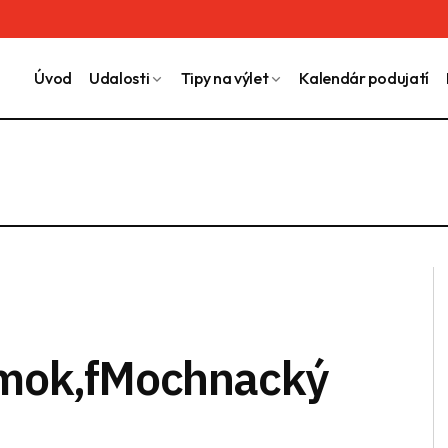
Úvod
Udalosti
Tipy na výlet
Kalendár podujatí
mok,fMochnacký