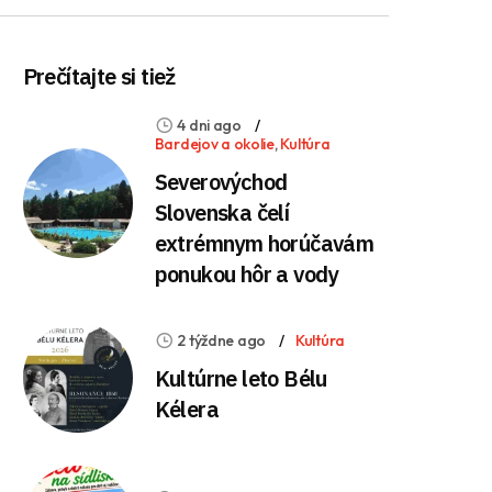
Prečítajte si tiež
4 dni ago
Bardejov a okolie
,
Kultúra
Severovýchod
Slovenska čelí
extrémnym horúčavám
ponukou hôr a vody
2 týždne ago
Kultúra
Kultúrne leto Bélu
Kélera