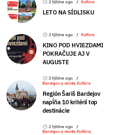
2 týždne ago
Kultúra
LETO NA SÍDLISKU
2 týždne ago
Kultúra
KINO POD HVIEZDAMI
POKRAČUJE AJ V
AUGUSTE
2 týždne ago
Bardejov a okolie
,
Kultúra
Región Šariš Bardejov
napĺňa 10 kritérií top
destinácie
2 týždne ago
Bardejov a okolie
,
Kultúra
,