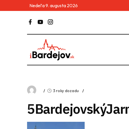
Nedeľa 9. augusta 2026
3 roky dozadu
5BardejovskýJar