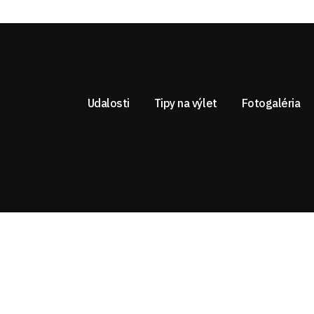
Udalosti
Tipy na výlet
Fotogaléria