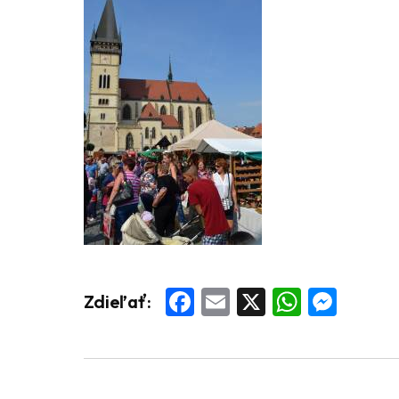
Facebook
Email
X
Whats
Mess
Zdieľať: