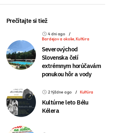
Prečítajte si tiež
4 dni ago
Bardejov a okolie
,
Kultúra
Severovýchod
Slovenska čelí
extrémnym horúčavám
ponukou hôr a vody
2 týždne ago
Kultúra
Kultúrne leto Bélu
Kélera