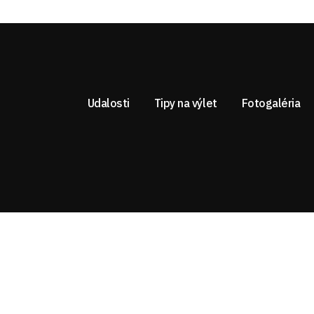
Udalosti
Tipy na výlet
Fotogaléria