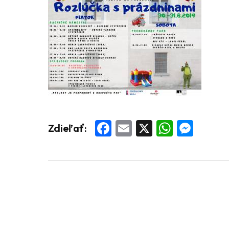
Facebook
Email
X
Whats
Mess
Zdieľať: