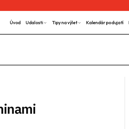
Úvod
Udalosti
Tipy na výlet
Kalendár podujatí
ninami