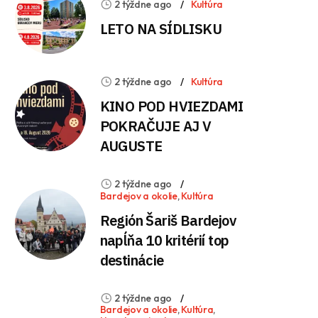
2 týždne ago
Kultúra
LETO NA SÍDLISKU
2 týždne ago
Kultúra
KINO POD HVIEZDAMI
POKRAČUJE AJ V
AUGUSTE
2 týždne ago
Bardejov a okolie
,
Kultúra
Región Šariš Bardejov
napĺňa 10 kritérií top
destinácie
2 týždne ago
Bardejov a okolie
,
Kultúra
,