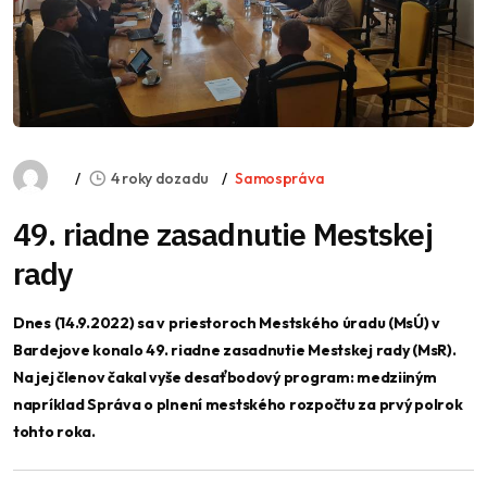
4 roky dozadu
Samospráva
49. riadne zasadnutie Mestskej
rady
Dnes (14.9.2022) sa v priestoroch Mestského úradu (MsÚ) v
Bardejove konalo 49. riadne zasadnutie Mestskej rady (MsR).
Na jej členov čakal vyše desaťbodový program: medziiným
napríklad Správa o plnení mestského rozpočtu za prvý polrok
tohto roka.