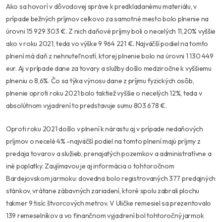
Ako sa hovorí v dôvodovej správe k predkladanému materiálu, v
prípade bežných príjmov celkovo za samotné mesto bolo plnenie na
úrovni 15 929 303 €. Z nich daňové príjmy boli o necelých 11,20% vyššie
ako v roku 2021, teda vo výške 9 964 221 €. Najväčší podiel na tomto
plnení má daň z nehnuteľností, ktorej plnenie bolo na úrovni 1 130 449
eur. Aj v prípade dane za tovary a služby došlo medziročne k vyššiemu
plneniu o 8,6%. Čo sa týka výnosu dane z príjmu fyzických osôb,
plnenie oproti roku 2021 bolo taktiež vyššie o necelých 12%, teda v
absolútnom vyjadrení to predstavuje sumu 803 678 €.
Oproti roku 2021 došlo v plnení k nárastu aj v prípade nedaňových
príjmov o necelé 4% -najväčší podiel na tomto plnení majú príjmy z
predaja tovarov a služieb, prenajatých pozemkov a administratívne a
iné poplatky. Zaujímavou je aj informácia o tohtoročnom
Bardejovskom jarmoku: dovedna bolo registrovaných 377 predajných
stánkov, vrátane zábavných zariadení, ktoré spolu zabrali plochu
takmer 9 tisíc štvorcových metrov. V Uličke remesiel sa prezentovalo
139 remeselníkov a vo finančnom vyjadrení bol tohtoročný jarmok