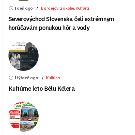
1 deň ago
Bardejov a okolie
,
Kultúra
Severovýchod Slovenska čelí extrémnym
horúčavám ponukou hôr a vody
1 týždeň ago
Kultúra
Kultúrne leto Bélu Kélera