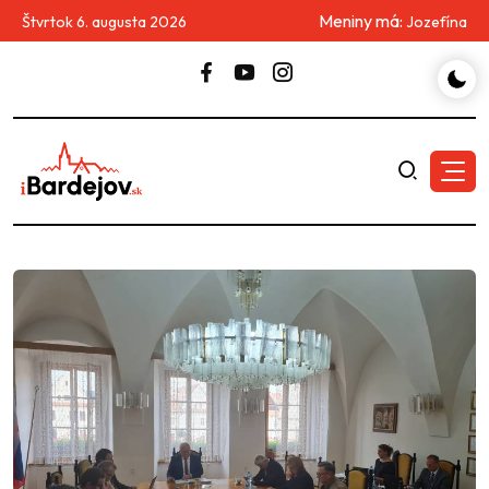
Meniny má:
Štvrtok 6. augusta 2026
Jozefína