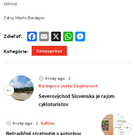
ziskový.
Zdroj: Mesto Bardejov
Zdieľať:
Facebook
Email
X
WhatsApp
Messenger
Samospráva
Kategórie:
4 roky ago
Bardejov a okolie
,
Zaujímavosti
Severovýchod Slovenska je rajom
cykloturistov
4 roky ago
Kultúra
Netradičné stretnutie s autorkou