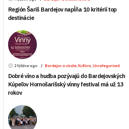
Región Šariš Bardejov napĺňa 10 kritérií top
destinácie
2 týždne ago
Bardejov a okolie
,
Kultúra
,
Uncategorized
Dobré víno a hudba pozývajú do Bardejovských
Kúpeľov Hornošarišský vínny festival má už 13
rokov