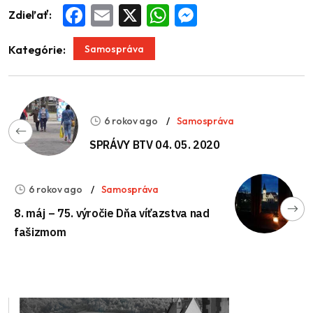
Zdieľať:
Facebook
Email
X
WhatsApp
Messenger
Samospráva
Kategórie:
6 rokov ago
Samospráva
SPRÁVY BTV 04. 05. 2020
6 rokov ago
Samospráva
8. máj – 75. výročie Dňa víťazstva nad
fašizmom