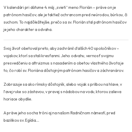
V kalendári pri dátume 4. máj „svieti“ meno Florián – práve on je
patrónom hasičov, ale je taktiež ochrancom pred neúrodou, búrkou, či
suchom. To najdôležitejšie, prečo sa sv. Florián stal patrónom hasičov
je jeho charakter a odvaha.
Svoj život obetoval preto, aby zachránil ďalších 40 spoločníkov –
vojakov, ktorí sa stali kresťanmi. Jeho odvahu, vernosť svojmu
presvedčeniu a altruizmus s nasadením a obetou vlastného života je
to, čo robí sv. Floriána dôstojným patrónom hasičov a záchranárov.
Zobrazuje sa ako rímsky dôstojník, alebo vojak s prilbou na hlave, v
ľavej ruke so zástavou, v pravej s nádobou na vodu, ktorou zalieva
horiace obydlie.
A práve jeho socha tróni aj na našom Radničnom námestí, pred
bazilikou sv. Egídia….