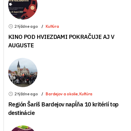
2 týždne ago
Kultúra
KINO POD HVIEZDAMI POKRAČUJE AJ V
AUGUSTE
2 týždne ago
Bardejov a okolie
,
Kultúra
Región Šariš Bardejov napĺňa 10 kritérií top
destinácie