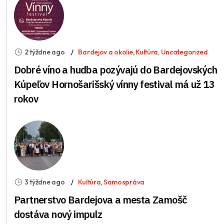
2 týždne ago
Bardejov a okolie
,
Kultúra
,
Uncategorized
Dobré víno a hudba pozývajú do Bardejovských
Kúpeľov Hornošarišský vínny festival má už 13
rokov
3 týždne ago
Kultúra
,
Samospráva
Partnerstvo Bardejova a mesta Zamošč
dostáva nový impulz