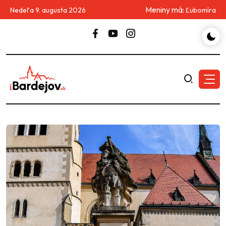
Meniny má:
Nedeľa 9. augusta 2026
Ľubomíra