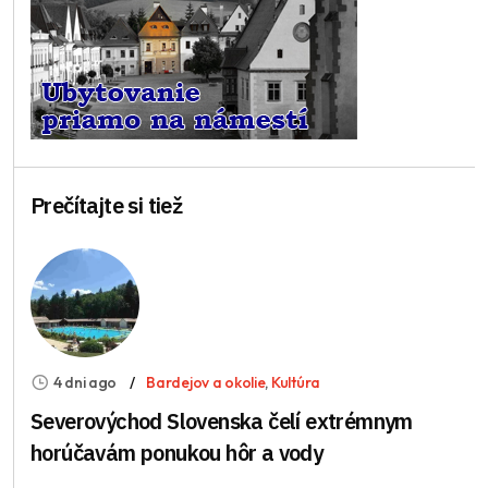
Prečítajte si tiež
4 dni ago
Bardejov a okolie
,
Kultúra
Severovýchod Slovenska čelí extrémnym
horúčavám ponukou hôr a vody