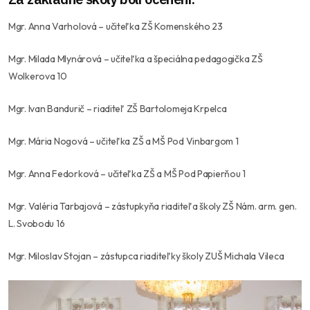
Mgr. Anna Varholová
– učiteľka ZŠ Komenského 23
Mgr. Milada Mlynárová
– učiteľka a špeciálna pedagogička ZŠ
Wolkerova 10
Mgr. Ivan Bandurič
– riaditeľ ZŠ Bartolomeja Krpelca
Mgr. Mária Nogová
– učiteľka ZŠ a MŠ Pod Vinbargom 1
Mgr. Anna Fedorková
– učiteľka ZŠ a MŠ Pod Papierňou 1
Mgr. Valéria Tarbajová
– zástupkyňa riaditeľa školy ZŠ Nám. arm. gen.
L. Svobodu 16
Mgr. Miloslav Stojan
– zástupca riaditeľky školy ZUŠ Michala Vileca