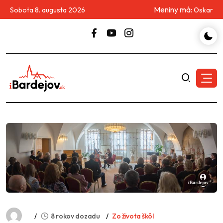
Meniny má:
Sobota 8. augusta 2026
Oskar
8 rokov dozadu
Zo života škôl