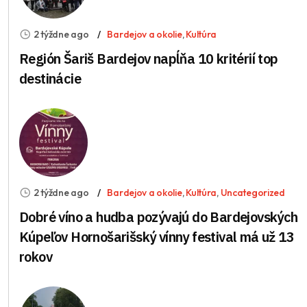
2 týždne ago
Bardejov a okolie
,
Kultúra
Región Šariš Bardejov napĺňa 10 kritérií top
destinácie
2 týždne ago
Bardejov a okolie
,
Kultúra
,
Uncategorized
Dobré víno a hudba pozývajú do Bardejovských
Kúpeľov Hornošarišský vínny festival má už 13
rokov