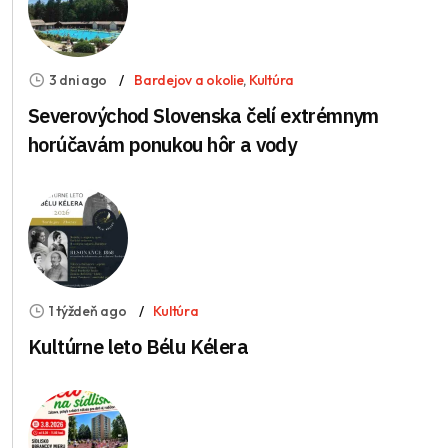
3 dni ago
Bardejov a okolie
,
Kultúra
Severovýchod Slovenska čelí extrémnym
horúčavám ponukou hôr a vody
1 týždeň ago
Kultúra
Kultúrne leto Bélu Kélera