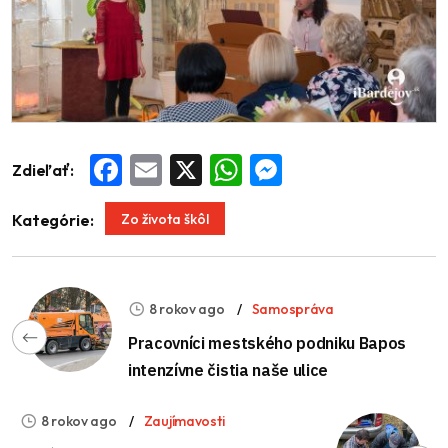
Zdieľať:
Facebook
Email
X
WhatsApp
Messenger
Zo života škôl
Kategórie:
8 rokov ago
Samospráva
Pracovníci mestského podniku Bapos
intenzívne čistia naše ulice
8 rokov ago
Zaujímavosti