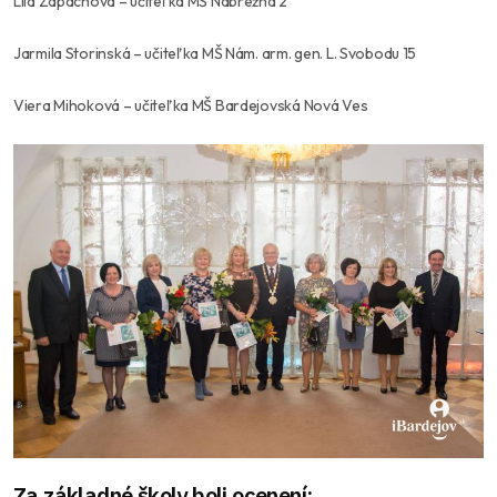
Lila Zápachová
– učiteľka MŠ Nábrežná 2
Jarmila Storinská
– učiteľka MŠ Nám. arm. gen. L. Svobodu 15
Viera Mihoková
– učiteľka MŠ Bardejovská Nová Ves
Za základné školy boli ocenení: