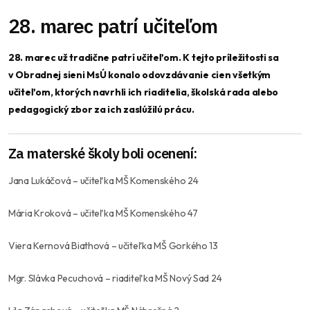
28. marec patrí učiteľom
28. marec už tradične patrí učiteľom. K tejto príležitosti sa
v Obradnej sieni MsÚ konalo odovzdávanie cien všetkým
učiteľom, ktorých navrhli ich riaditelia, školská rada alebo
pedagogický zbor za ich zaslúžilú prácu.
Za materské školy boli ocenení:
Jana Lukáčová
– učiteľka MŠ Komenského 24
Mária Kroková
– učiteľka MŠ Komenského 47
Viera Kernová Biathová
– učiteľka MŠ Gorkého 13
Mgr. Slávka Pecuchová
– riaditeľka MŠ Nový Sad 24